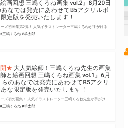
画回想 三嶋くろね画集 vol.2』8月20日
のあなでは発売にあわせてB5アクリルボ
な限定版を発売いたします！
ロクでなしの全てがココに。シリーズ初画集第2弾！ 人気イラストレーター三嶋くろねが手がけるヒットシリーズ『ロクでなし魔術講師と禁忌教典』のシリーズ画集第2弾が 早くも8月20日に発売！ とらのあなでは本作の発売を記念してVol.1に引き続き「B5アクリルボード」付きとらのあな限定版を実施いたします！ とらのあな限定版は限られておりますのでお見逃しなくっ！！
#三嶋くろね
#羊太郎
公開★
大人気絵師！三嶋くろね先生の画集
と絵画回想 三嶋くろね画集 vol.1』6月
 とらのあなでは発売にあわせてB5アクリ
のあな限定版を発売いたします！
ロクでなしの全てがココに。シリーズ初の画集！ 人気イラストレーター三嶋くろね先生が手がけるヒットシリーズ『ロクでなし魔術講師と禁忌教典』の初画集。 単行本＆メディアミックスの厳選イラストに加え、描き下ろしも収録。 羊太郎先生の書き下ろし小説も必読です。 とらのあなでは本作の発売を記念して「B5アクリルボード」付きとらのあな限定版を実施いたします！ とらのあな限定版は限られておりますのでお見逃しなくっ！！
#三嶋くろね
#羊太郎