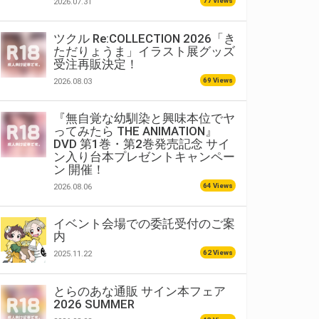
77 Views
2026.07.31
ツクル Re:COLLECTION 2026「き
ただりょうま」イラスト展グッズ
受注再販決定！
69 Views
2026.08.03
『無自覚な幼馴染と興味本位でヤ
ってみたら THE ANIMATION』
DVD 第1巻・第2巻発売記念 サイ
ン入り台本プレゼントキャンペー
ン 開催！
64 Views
2026.08.06
イベント会場での委託受付のご案
内
62 Views
2025.11.22
とらのあな通販 サイン本フェア
2026 SUMMER