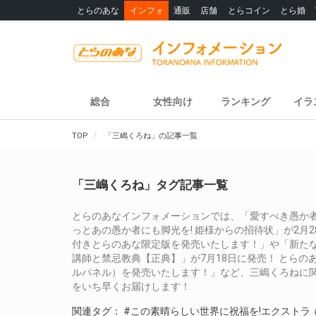
とらのあな
インフォ
通販
店舗
とらコイン
とら婚
総合
女性向け
ランキング
イラ
TOP
「三嶋くろね」の記事一覧
「三嶋くろね」タグ記事一覧
とらのあなインフォメーションでは、「愛すべき愚か者
っとあの愚か者にも脚光を! 姫様からの招待状」が2月
付きとらのあな限定版を発売いたします！」や「新たな
講師と禁忌教典【正典】」が7月18日に発売！ とら
ルパネル）を発売いたします！」など、三嶋くろねに
をいち早くお届けします！
関連タグ：
#この素晴らしい世界に祝福を!エクストラ 