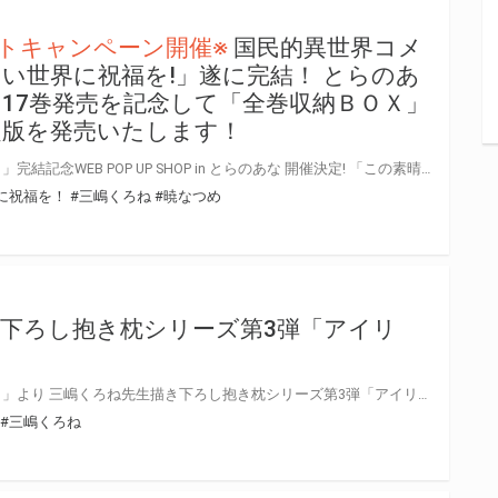
トキャンペーン開催※
国民的異世界コメ
い世界に祝福を!」遂に完結！ とらのあ
17巻発売を記念して「全巻収納ＢＯＸ」
定版を発売いたします！
「この素晴らしい世界に祝福を！」完結記念WEB POP UP SHOP in とらのあな 開催決定! 「この素晴らしい世界に祝福を!」が5月1日発売の17巻で完結！ 国民的異世界コメディのラストを是非確認して下さい！ とらのあなでは完結を記念して「本編17冊」を収納できる全巻収納ＢＯＸ付の限定版を発売いたします。 また、4/28より『「この素晴らしい世界に祝福を！」完結記念WEB POP UP SHOP in とらのあな』を 開催!！詳細はHPを要チェック！ 今まで追い続けたお客様も、完結を期に一気に読んでみたいというお客様も 是非この機会にお買い求めください！ POP UP SHOPの詳細はこちら
に祝福を！
#三嶋くろね
#暁なつめ
下ろし抱き枕シリーズ第3弾「アイリ
「この素晴らしい世界に祝福を！」より 三嶋くろね先生描き下ろし抱き枕シリーズ第3弾「アイリス」登場！ とらのあな限定特典は「おっぱいマウスパッド型ストラップ」です♪ 是非あなたのお手元に！！
#三嶋くろね