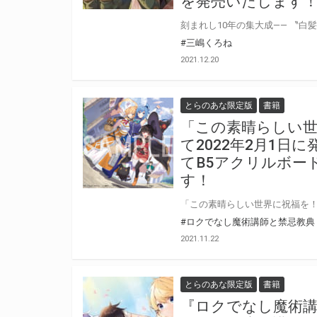
を発売いたします
#三嶋くろね
2021.12.20
とらのあな限定版
書籍
「この素晴らしい世
て2022年2月1日
てB5アクリルボー
す！
#ロクでなし魔術講師と禁忌教典
2021.11.22
とらのあな限定版
書籍
『ロクでなし魔術講