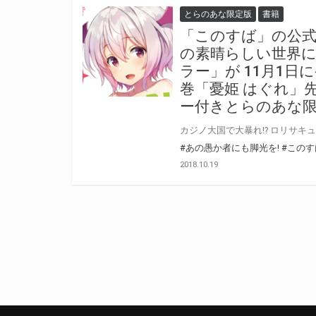
とらのあな限定版
書籍
「このすば」の公式
の素晴らしい世界に
ラー」が 11月1
巻「憂姫 はぐれ」
ー付きとらのあな
#あの愚か者にも脚光を!
#このす
2018.10.19