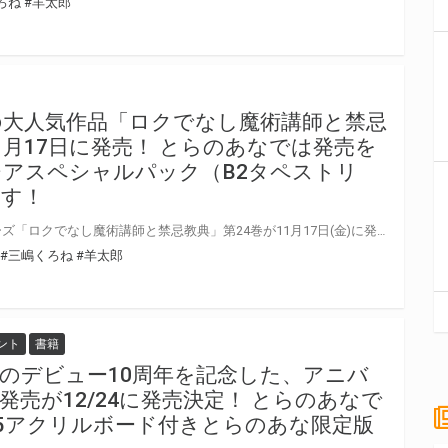
ろね
#羊太郎
の大人気作品「ロクでなし魔術講師と禁忌
1月17日に発売！ とらのあなでは発売を
アスペシャルパック（B2タペストリ
ます！
ファンタジア文庫の大人気シリーズ「ロクでなし魔術講師と禁忌教典」第24巻が11月17日(金)に発売！ とらのあなでは発売を記念してファンタジアスペシャルパック（B2タペストリー）を発売いたします。 数量限定となりますので是非お早めにお求めください！
#三嶋くろね
#羊太郎
ント
書籍
のデビュー10周年を記念した、アニバ
売が12/24に発売決定！ とらのあなで
5アクリルボード付きとらのあな限定版