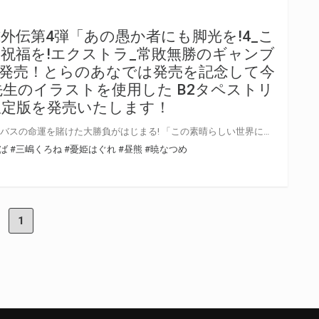
外伝第4弾「あの愚か者にも脚光を!4_こ
祝福を!エクストラ_常敗無勝のギャンブ
日に発売！とらのあなでは発売を記念して今
先生のイラストを使用した B2タペストリ
限定版を発売いたします！
カジノ大国で大暴れ!? ロリサキュバスの命運を賭けた大勝負がはじまる! 「この素晴らしい世界に祝福を！」の公式外伝「あの愚か者にも脚光を!4_この素晴らしい世界に祝福を!エクストラ_常敗無勝のギャンブラー」 が11月1日に発売！同時発売の豪華ドラマCD付同梱版!は「カズマ」や「めぐみん」など、 本編主要キャラクター達も登場！ とらのあなでは最新4巻発売を記念してイラストを担当する「憂姫 はぐれ」先生の イラストを使用したB2タペストリー付きの限定版を今巻も発売いたします。 イラストは4巻に収録されたイラストの別Ver！ 是非4巻を読んで見比べてください♪ とらのあな限定版の数は限られていますので是非お早めにお求めください！
ば
#三嶋くろね
#憂姫はぐれ
#昼熊
#暁なつめ
1