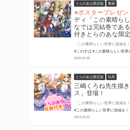
とらのあな限定版
書籍
※ポスタープレゼン
ディ「この素晴らし
なでは完結巻である
付きとらのあな限
#このすば
#この素晴らしい世界
2020.04.28
とらのあな限定版
玩具
三嶋くろね先生描き
ス」登場！
#この素晴らしい世界に祝福を！
2019.06.03