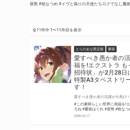
昼熊
#暁なつめ
#イヴと偽りの天使たちロクでなし魔
全11件中 1〜11件目を表示
とらのあな限定版
書籍
愛すべき愚か者の
福を!エクストラ 
招待状」が2月28
特製A3タペストリ
す！
#この素晴らしい世界に祝福を!エ
ろね
#憂姫はぐれ
#昼熊
#暁なつ
2026.02.17