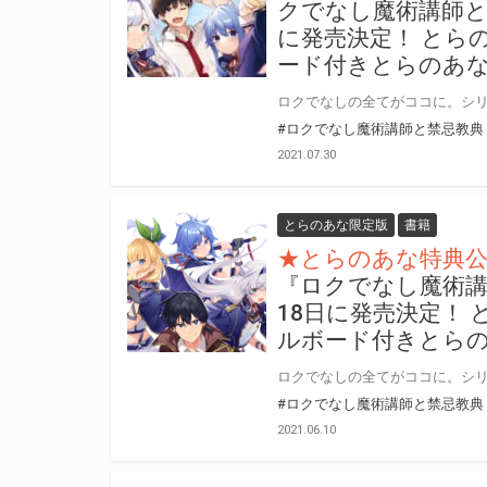
クでなし魔術講師と絵
に発売決定！ とら
ード付きとらのあ
#ロクでなし魔術講師と禁忌教典
2021.07.30
とらのあな限定版
書籍
★とらのあな特典
『ロクでなし魔術講師
18日に発売決定！
ルボード付きとら
#ロクでなし魔術講師と禁忌教典
2021.06.10