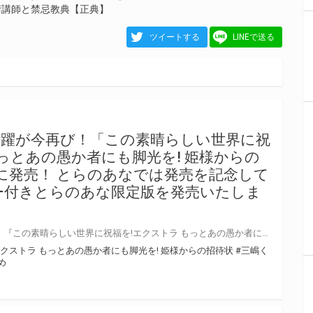
術講師と禁忌教典【正典】
ツイートする
LINEで送る
活躍が今再び！「この素晴らしい世界に祝
もっとあの愚か者にも脚光を! 姫様からの
日に発売！ とらのあなでは発売を記念して
ー付きとらのあな限定版を発売いたしま
愛すべき愚か者の活躍が今再び！ 『この素晴らしい世界に祝福を!エクストラ もっとあの愚か者にも脚光を! 姫様からの招待状』が2月28日（土）に発売！ とらのあなでは発売を記念して「特製A3タペストリー付き」とらのあな限定版を発売いたします。 とらのあな限定版の数は限られていますので是非お早めにお求めください！
クストラ もっとあの愚か者にも脚光を! 姫様からの招待状
#三嶋く
め