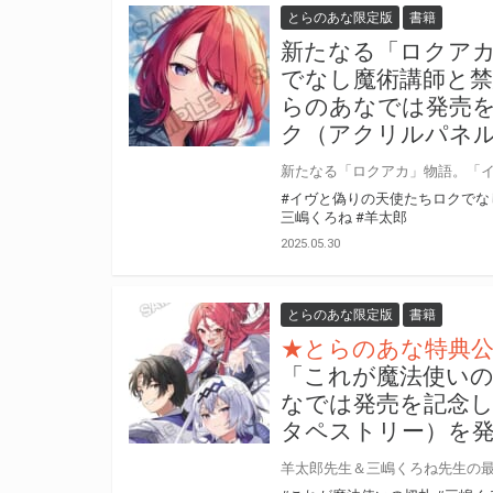
とらのあな限定版
書籍
新たなる「ロクアカ
でなし魔術講師と禁
らのあなでは発売
ク（アクリルパネ
#イヴと偽りの天使たちロクでな
三嶋くろね
#羊太郎
2025.05.30
とらのあな限定版
書籍
★とらのあな特典
「これが魔法使いの
なでは発売を記念し
タペストリー）を