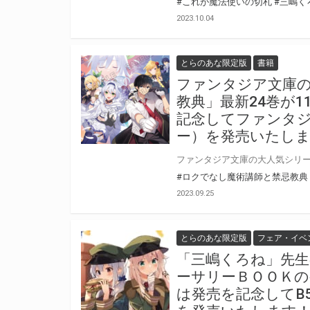
#これが魔法使いの切札
#三嶋く
2023.10.04
とらのあな限定版
書籍
ファンタジア文庫
教典」最新24巻が1
記念してファンタジ
ー）を発売いたし
#ロクでなし魔術講師と禁忌教典
2023.09.25
とらのあな限定版
フェア・イベ
「三嶋くろね」先生
ーサリーＢＯＯＫの発
は発売を記念してB