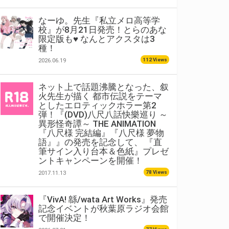
なーゆ。先生『私立メロ高等学
校』が8月21日発売！とらのあな
限定版も♥ なんとアクスタは3
種！
112 Views
2026.06.19
ネット上で話題沸騰となった、叙
火先生が描く 都市伝説をテーマ
としたエロティックホラー第2
弾！『(DVD)八尺八話快樂巡り ～
異形怪奇譚～ THE ANIMATION
『八尺様 完結編』『八尺様 夢物
語』』の発売を記念して、 『直
筆サイン入り台本＆色紙』プレゼ
ントキャンペーンを開催！
78 Views
2017.11.13
『VivA! 緜/wata Art Works』発売
記念イベントが秋葉原ラジオ会館
で開催決定！