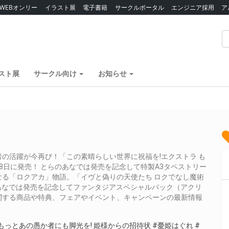
WEBオンリー
イラスト展
電子書籍
サークルポータル
エンジニア採用
ア
スト展
サークル向け
お知らせ
の活躍が今再び！「この素晴らしい世界に祝福を!エクストラ も
28日に発売！ とらのあなでは発売を記念して特製A3タペストリー
る「ロクアカ」物語。「イヴと偽りの天使たち ロクでなし魔術
のあなでは発売を記念してファンタジアスペシャルパック（アクリ
関する商品や特典、フェアやイベント、キャンペーンの最新情報
もっとあの愚か者にも脚光を! 姫様からの招待状
#憂姫はぐれ
#