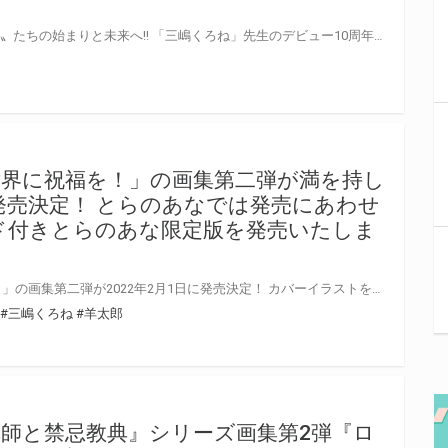
！
刻まれし10年の集大成―― 〝白髪〟たちの始まりと未来へ!! 「三嶋くろね」先生のデビュー10周年を記念した、アニバーサリーＢＯＯＫの発売が12/24に発売決定！ とらのあなでは発売を記念して「B5アクリルボード付きとらのあな限定版」を実施いたします！ 更に発売を記念して、「三嶋くろね」先生のサイン入りB5アクリルボード抽選プレゼント企画を実施しますのでお見逃しなくっ！！
界に祝福を！」の画集第二弾が満を持し
に発売決定！ とらのあなでは発売にあわせ
ド付きとらのあな限定版を発売いたしま
「この素晴らしい世界に祝福を！」の画集第二弾が2022年2月1日に発売決定！ カバーイラストを含む、描きおろしイラストを多数収録！ 原作者・「暁なつめ」先生書き下ろしのオリジナル短編も必読です。 とらのあなでは本作の発売を記念して「B5アクリルボード」付きとらのあな限定版を実施いたします！ とらのあな限定版は限られておりますのでお見逃しなくっ！！
#三嶋くろね
#羊太郎
師と禁忌教典』シリーズ画集第2弾『ロ