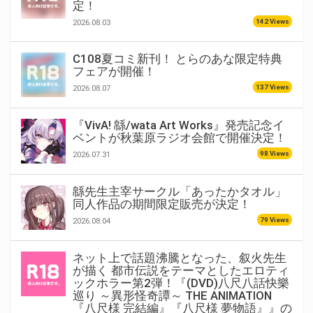
定！
142 Views
2026.08.03
C108夏コミ新刊！ とらのあな限定特典
フェアが開催！
137 Views
2026.08.07
『VivA! 緜/wata Art Works』発売記念イ
ベントが秋葉原ラジオ会館で開催決定！
98 Views
2026.07.31
緜先生主宰サークル「あったかタオル」
同人作品の期間限定販売が決定！
79 Views
2026.08.04
ネット上で話題沸騰となった、叙火先生
が描く 都市伝説をテーマとしたエロティ
ックホラー第2弾！『(DVD)八尺八話快樂
巡り ～異形怪奇譚～ THE ANIMATION
『八尺様 完結編』『八尺様 夢物語』』の