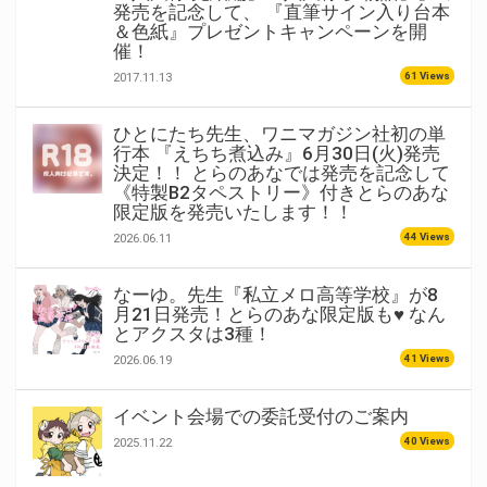
発売を記念して、 『直筆サイン入り台本
＆色紙』プレゼントキャンペーンを開
催！
61 Views
2017.11.13
ひとにたち先生、ワニマガジン社初の単
行本 『えちち煮込み』6月30日(火)発売
決定！！ とらのあなでは発売を記念して
《特製B2タペストリー》付きとらのあな
限定版を発売いたします！！
44 Views
2026.06.11
なーゆ。先生『私立メロ高等学校』が8
月21日発売！とらのあな限定版も♥ なん
とアクスタは3種！
41 Views
2026.06.19
イベント会場での委託受付のご案内
40 Views
2025.11.22