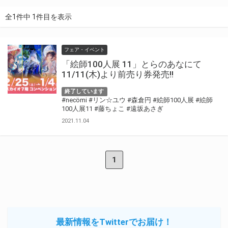
全1件中 1件目を表示
フェア・イベント
「絵師100人展 11」とらのあなにて
11/11(木)より前売り券発売!!
終了しています
#necömi
#リン☆ユウ
#森倉円
#絵師100人展
#絵師
100人展11
#藤ちょこ
#遠坂あさぎ
2021.11.04
1
最新情報をTwitterでお届け！