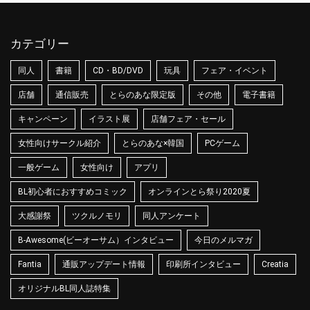
カテゴリー
同人
書籍
CD・BD/DVD
玩具
フェア・イベント
店舗
通信販売
とらのあな限定版
その他
電子書籍
キャンペーン
イラスト展
店舗フェア・セール
女性向けサークル紹介
とらのあな×韓国
PCゲーム
一般ゲーム
女性向け
アプリ
BL初心者におすすめコミック
オンラインとら祭り2020夏
大感謝祭
ツクルノモリ
同人アンケート
B-Awesome(ビーオーサム）インタビュー
今日のメルマガ
Fantia
通販アップデート情報
印刷所インタビュー
Creatia
オリジナルBL同人誌特集