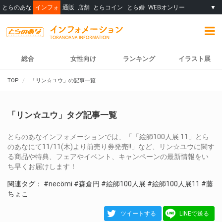
とらのあな
インフォ
通販
店舗
とらコイン
とら婚
WEBオンリー
▼
総合
女性向け
ランキング
イラスト展
TOP
「リン☆ユウ」の記事一覧
「リン☆ユウ」タグ記事一覧
とらのあなインフォメーションでは、「「絵師100人展 11」とら
のあなにて11/11(木)より前売り券発売!!」など、リン☆ユウに関す
る商品や特典、フェアやイベント、キャンペーンの最新情報をい
ち早くお届けします！
関連タグ：
#necömi
#森倉円
#絵師100人展
#絵師100人展11
#藤
ちょこ
ツイートする
LINEで送る