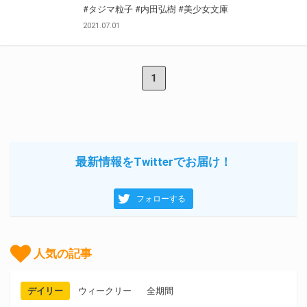
#タジマ粒子
#内田弘樹
#美少女文庫
2021.07.01
1
最新情報をTwitterでお届け！
フォローする
人気の記事
デイリー
ウィークリー
全期間