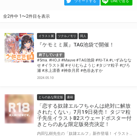
ツイートする
LINEで送る
全2件中 1〜2件目を表示
イラスト展
ツクルノモリ
同人
『ケモミミ展』TAG池袋で開催！
終了しています
#5ma.
#HOJI
#Mauve
#TAG池袋
#YU-TA
#いずみなな
せ
#イラスト展
#そりむらようじ
#タジマ粒子
#ぴろ
瀬
#水上凛香
#神奈月昇
#色谷あすか
2024.05.10
とらのあな限定版
書籍
「恋する奴隷エルフちゃんは絶対に解放
されたくない」7月19日発売！ タジマ粒
子先生イラストB2スウェードポスター付
きとらのあな限定版発売決定！
内田弘樹先生の「奴隷エルフ」新作登場！ イラストは美少女文庫初登場のタジマ粒子先生！ 「恋する奴隷エルフちゃんは絶対に解放されたくない」7月19日（月）発売！ タジマ粒子先生のイラストを使用したB2スウェードポスター付きとらのあな限定版を発売いたします！ とらのあなでしか買えない限定版をお見逃しなく！