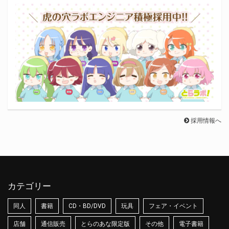
採用情報へ
カテゴリー
同人
書籍
CD・BD/DVD
玩具
フェア・イベント
店舗
通信販売
とらのあな限定版
その他
電子書籍