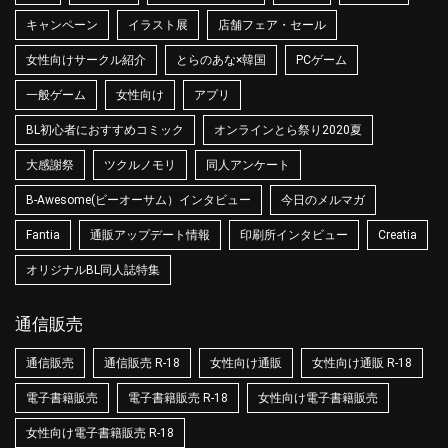
キャンペーン
イラスト展
店舗フェア・セール
女性向けサークル紹介
とらのあな×韓国
PCゲーム
一般ゲーム
女性向け
アプリ
BL初心者におすすめコミック
オンラインとら祭り2020夏
大感謝祭
ツクルノモリ
同人アンケート
B-Awesome(ビーオーサム）インタビュー
今日のメルマガ
Fantia
通販アップデート情報
印刷所インタビュー
Creatia
オリジナルBL同人誌特集
通信販売
通信販売
通信販売 R-18
女性向け通販
女性向け通販 R-18
電子書籍販売
電子書籍販売 R-18
女性向け電子書籍販売
女性向け電子書籍販売 R-18