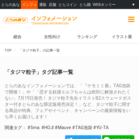
とらのあな
インフォ
通販
店舗
とらコイン
とら婚
WEBオンリー
▼
総合
女性向け
ランキング
イラスト展
TOP
「タジマ粒子」の記事一覧
「タジマ粒子」タグ記事一覧
とらのあなインフォメーションでは、「『ケモミミ展』TAG池袋
で開催！」や「「恋する奴隷エルフちゃんは絶対に解放されたく
ない」7月19日発売！ タジマ粒子先生イラストB2スウェードポス
ター付きとらのあな限定版発売決定！」など、タジマ粒子に関す
る商品や特典、フェアやイベント、キャンペーンの最新情報をい
ち早くお届けします！
関連タグ：
#5ma.
#HOJI
#Mauve
#TAG池袋
#YU-TA