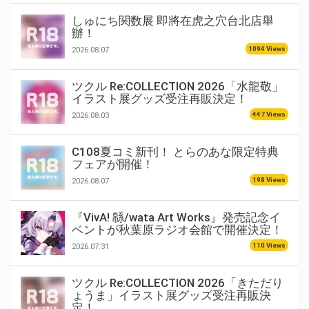
しゅにち関数展 即將在虎之穴台北店舉
辦！
1094 Views
2026.08.07
ツクル Re:COLLECTION 2026「水龍敬」
イラスト展グッズ受注再販決定！
447 Views
2026.08.03
C108夏コミ新刊！ とらのあな限定特典
フェアが開催！
198 Views
2026.08.07
『VivA! 緜/wata Art Works』発売記念イ
ベントが秋葉原ラジオ会館で開催決定！
110 Views
2026.07.31
ツクル Re:COLLECTION 2026「きただり
ょうま」イラスト展グッズ受注再販決
定！