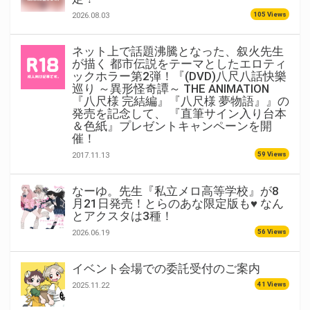
105 Views
2026.08.03
ネット上で話題沸騰となった、叙火先生
が描く 都市伝説をテーマとしたエロティ
ックホラー第2弾！『(DVD)八尺八話快樂
巡り ～異形怪奇譚～ THE ANIMATION
『八尺様 完結編』『八尺様 夢物語』』の
発売を記念して、 『直筆サイン入り台本
＆色紙』プレゼントキャンペーンを開
催！
59 Views
2017.11.13
なーゆ。先生『私立メロ高等学校』が8
月21日発売！とらのあな限定版も♥ なん
とアクスタは3種！
56 Views
2026.06.19
イベント会場での委託受付のご案内
41 Views
2025.11.22