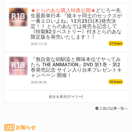
★とらのあな購入特典公開★
どじろー先
生最新単行本 『陰キャ同士のセックスが
一番エロいよね』12月25日(木)発売決
定！！ とらのあなでは発売を記念して
《特製B2タペストリー》付きとらのあな
限定版を発売いたします！！
37 Views
2025.12.18
『無自覚な幼馴染と興味本位でヤってみ
たら THE ANIMATION』DVD 第1巻・第2
巻発売記念 サイン入り台本プレゼントキ
ャンペーン 開催！
33 Views
2026.08.06
続きを表示(デイリー)
人気の記事一覧へ
お知らせ