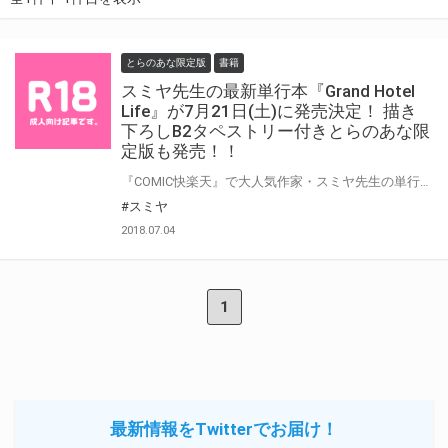
とらのあな限定版
書籍
スミヤ先生の最新単行本『Grand Hotel
Life』が7月21日(土)に発売決定！ 描き
下ろしB2タペストリー付きとらのあな限
定版も発売！！
『COMIC快楽天』で大人気作家・スミヤ先生の単行本第3弾！ ホテルを舞台にした様々なストーリー『Grand Hotel』シリーズを一挙収録！ とらのあなでは発売を記念して描き下ろしB2タペストリー付き限定版をご用意しました。お買い逃がしのないよう、是非お求めください！
#スミヤ
2018.07.04
1
最新情報をTwitterでお届け！