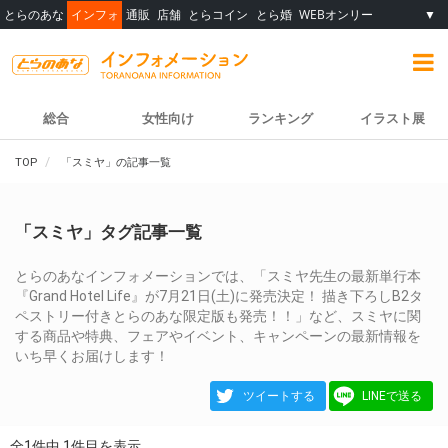
とらのあな
インフォ
通販
店舗
とらコイン
とら婚
WEBオンリー
▼
総合
女性向け
ランキング
イラスト展
TOP
「スミヤ」の記事一覧
「スミヤ」タグ記事一覧
とらのあなインフォメーションでは、「スミヤ先生の最新単行本
『Grand Hotel Life』が7月21日(土)に発売決定！ 描き下ろしB2タ
ペストリー付きとらのあな限定版も発売！！」など、スミヤに関
する商品や特典、フェアやイベント、キャンペーンの最新情報を
いち早くお届けします！
ツイートする
LINEで送る
全1件中 1件目を表示