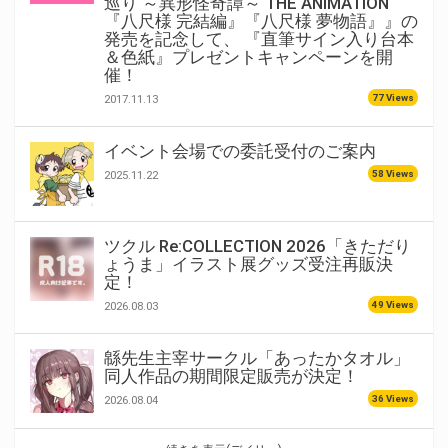
巡り ～異形怪奇譚～ THE ANIMATION
『八尺様 完結編』『八尺様 夢物語』』の
発売を記念して、 『直筆サイン入り台本
＆色紙』プレゼントキャンペーンを開
催！
77 Views
2017.11.13
イベント会場での委託受付のご案内
58 Views
2025.11.22
ツクル Re:COLLECTION 2026「きただり
ょうま」イラスト展グッズ受注再販決
定！
49 Views
2026.08.03
緜先生主宰サークル「あったかタオル」
同人作品の期間限定販売が決定！
36 Views
2026.08.04