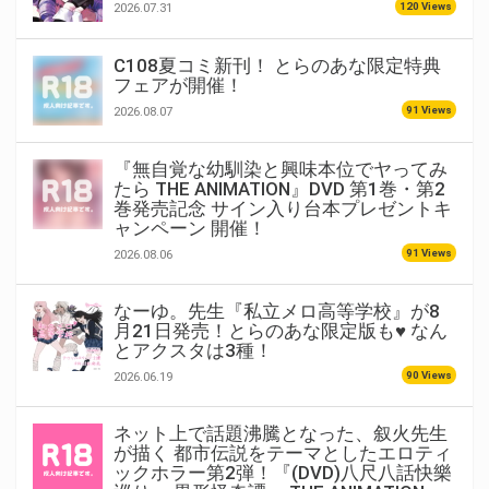
120 Views
2026.07.31
C108夏コミ新刊！ とらのあな限定特典
フェアが開催！
91 Views
2026.08.07
『無自覚な幼馴染と興味本位でヤってみ
たら THE ANIMATION』DVD 第1巻・第2
巻発売記念 サイン入り台本プレゼントキ
ャンペーン 開催！
91 Views
2026.08.06
なーゆ。先生『私立メロ高等学校』が8
月21日発売！とらのあな限定版も♥ なん
とアクスタは3種！
90 Views
2026.06.19
ネット上で話題沸騰となった、叙火先生
が描く 都市伝説をテーマとしたエロティ
ックホラー第2弾！『(DVD)八尺八話快樂