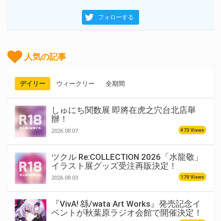
フォローする
人気の記事
デイリー
ウィークリー
全期間
しゅにち関数展 即將在虎之穴台北店舉
辦！
473 Views
2026.08.07
ツクル Re:COLLECTION 2026「水龍敬」
イラスト展グッズ受注再販決定！
170 Views
2026.08.03
『VivA! 緜/wata Art Works』発売記念イ
ベントが秋葉原ラジオ会館で開催決定！