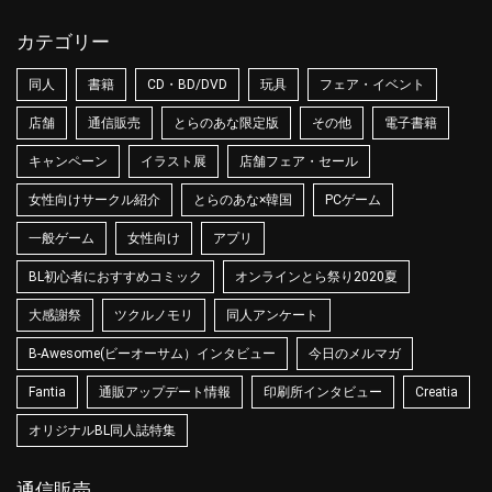
カテゴリー
同人
書籍
CD・BD/DVD
玩具
フェア・イベント
店舗
通信販売
とらのあな限定版
その他
電子書籍
キャンペーン
イラスト展
店舗フェア・セール
女性向けサークル紹介
とらのあな×韓国
PCゲーム
一般ゲーム
女性向け
アプリ
BL初心者におすすめコミック
オンラインとら祭り2020夏
大感謝祭
ツクルノモリ
同人アンケート
B-Awesome(ビーオーサム）インタビュー
今日のメルマガ
Fantia
通販アップデート情報
印刷所インタビュー
Creatia
オリジナルBL同人誌特集
通信販売