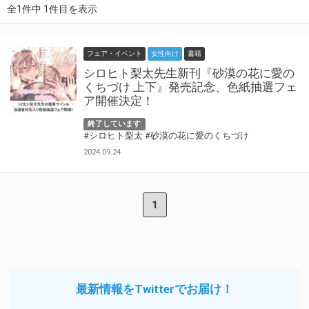
全1件中 1件目を表示
フェア・イベント
女性向け
書籍
シロヒト梨太先生新刊『砂漠の花に愛の
くちづけ 上下』発売記念、色紙抽選フェ
ア開催決定！
終了しています
#シロヒト梨太
#砂漠の花に愛のくちづけ
2024.09.24
1
最新情報をTwitterでお届け！