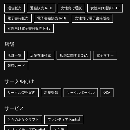
通信販売
通信販売 R-18
女性向け通販
女性向け通販 R-18
電子書籍販売
電子書籍販売 R-18
女性向け電子書籍販売
女性向け電子書籍販売 R-18
店舗
店舗一覧
店舗在庫検索
店舗に関するQ&A
電子マネー
銀聯カード
サークル向け
サークル委託案内
新規登録
サークルポータル
Q&A
サービス
とらのあなクラフト
ファンティア[Fantia]
クリエイティア[Creatia]
とら婚