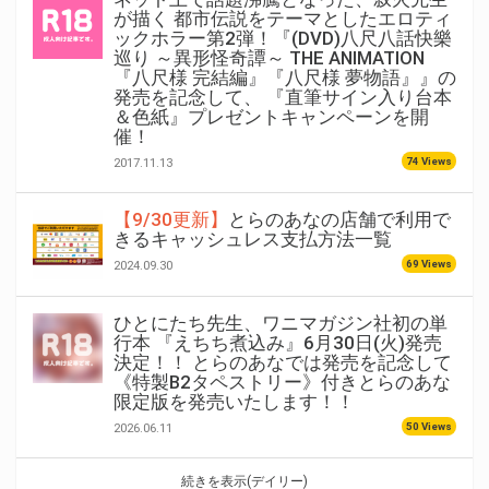
が描く 都市伝説をテーマとしたエロティ
ックホラー第2弾！『(DVD)八尺八話快樂
巡り ～異形怪奇譚～ THE ANIMATION
『八尺様 完結編』『八尺様 夢物語』』の
発売を記念して、 『直筆サイン入り台本
＆色紙』プレゼントキャンペーンを開
催！
74 Views
2017.11.13
【9/30更新】
とらのあなの店舗で利用で
きるキャッシュレス支払方法一覧
69 Views
2024.09.30
ひとにたち先生、ワニマガジン社初の単
行本 『えちち煮込み』6月30日(火)発売
決定！！ とらのあなでは発売を記念して
《特製B2タペストリー》付きとらのあな
限定版を発売いたします！！
50 Views
2026.06.11
続きを表示(デイリー)