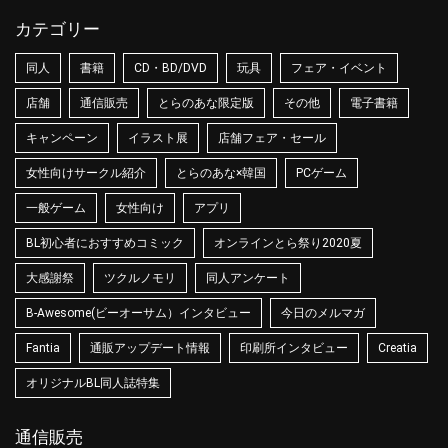
カテゴリー
同人
書籍
CD・BD/DVD
玩具
フェア・イベント
店舗
通信販売
とらのあな限定版
その他
電子書籍
キャンペーン
イラスト展
店舗フェア・セール
女性向けサークル紹介
とらのあな×韓国
PCゲーム
一般ゲーム
女性向け
アプリ
BL初心者におすすめコミック
オンラインとら祭り2020夏
大感謝祭
ツクルノモリ
同人アンケート
B-Awesome(ビーオーサム）インタビュー
今日のメルマガ
Fantia
通販アップデート情報
印刷所インタビュー
Creatia
オリジナルBL同人誌特集
通信販売