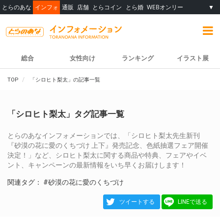
とらのあな
インフォ
通販
店舗
とらコイン
とら婚
WEBオンリー
▼
総合
女性向け
ランキング
イラスト展
TOP
「シロヒト梨太」の記事一覧
「シロヒト梨太」タグ記事一覧
とらのあなインフォメーションでは、「シロヒト梨太先生新刊
『砂漠の花に愛のくちづけ 上下』発売記念、色紙抽選フェア開催
決定！」など、シロヒト梨太に関する商品や特典、フェアやイベ
ント、キャンペーンの最新情報をいち早くお届けします！
関連タグ：
#砂漠の花に愛のくちづけ
ツイートする
LINEで送る