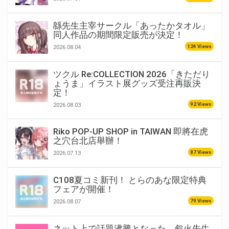
緜先生主宰サークル「あったかタオル」
同人作品の期間限定販売が決定！
124 Views
2026.08.04
ツクル Re:COLLECTION 2026「きただり
ょうま」イラスト展グッズ受注再販決
定！
92 Views
2026.08.03
Riko POP-UP SHOP in TAIWAN 即將在虎
之穴台北店舉辦！
87 Views
2026.07.13
C108夏コミ新刊！ とらのあな限定特典
フェアが開催！
79 Views
2026.08.07
ネット上で話題沸騰となった、叙火先生