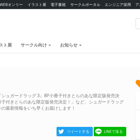
WEBオンリー
イラスト展
電子書籍
サークルポータル
エンジニア採用
ア
スト展
サークル向け
お知らせ
シュガードラッグ 3』8P小冊子付きとらのあな限定版発売決
小冊子付きとらのあな限定版発売決定！」など、シュガードラッグ
ンの最新情報をいち早くお届けします！
ツイートする
LINEで送る