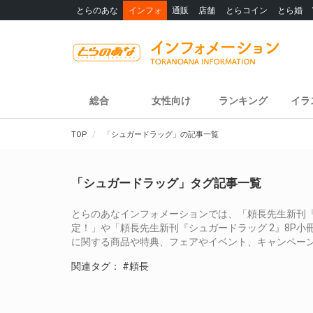
とらのあな
インフォ
通販
店舗
とらコイン
とら婚
総合
女性向け
ランキング
イラ
TOP
「シュガードラッグ」の記事一覧
「シュガードラッグ」タグ記事一覧
とらのあなインフォメーションでは、「頼長先生新刊『
定！」や「頼長先生新刊『シュガードラッグ 2』8P
に関する商品や特典、フェアやイベント、キャンペー
関連タグ：
#頼長