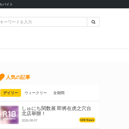
ルバイト
人気の記事
デイリー
ウィークリー
全期間
しゅにち関数展 即將在虎之穴台
北店舉辦！
608 Views
2026.08.07