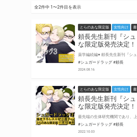
全2件中 1〜2件目を表示
とらのあな限定版
女性向け
書
頼長先生新刊『シュ
な限定版発売決定！
#シュガードラッグ
#頼長
2024.08.16
とらのあな限定版
女性向け
書
頼長先生新刊『シュ
な限定版発売決定！
#シュガードラッグ
#頼長
2022.10.03