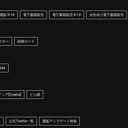
販 R-18
電子書籍販売
電子書籍販売 R-18
女性向け電子書籍販売
マネー
銀聯カード
Q&A
ア[Creatia]
とら婚
☆
公式Twitter一覧
通販アップデート情報