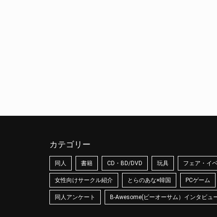
カテゴリー
同人
書籍
CD・BD/DVD
玩具
フェア・イ
女性向けサークル紹介
とらのあな×韓国
PCゲーム
同人アンケート
B-Awesome(ビーオーサム）インタビュ