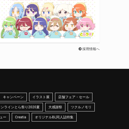
採用情報へ
キャンペーン
イラスト展
店舗フェア・セール
オンラインとら祭り2020夏
大感謝祭
ツクルノモリ
ュー
Creatia
オリジナルBL同人誌特集