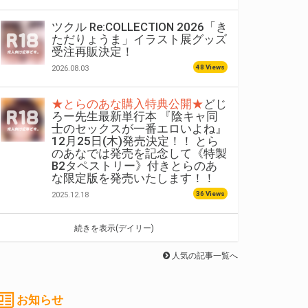
ツクル Re:COLLECTION 2026「き
ただりょうま」イラスト展グッズ
受注再販決定！
48 Views
2026.08.03
★とらのあな購入特典公開★
どじ
ろー先生最新単行本 『陰キャ同
士のセックスが一番エロいよね』
12月25日(木)発売決定！！ とら
のあなでは発売を記念して《特製
B2タペストリー》付きとらのあ
な限定版を発売いたします！！
36 Views
2025.12.18
続きを表示(デイリー)
人気の記事一覧へ
お知らせ