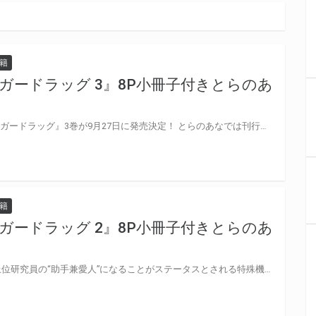
籍
ガードラッグ 3』8P小冊子付きとらのあ
薬学編続編♥ 頼長先生新刊『シュガードラッグ』3巻が9月27日に発売決定！ とらのあなでは刊行を記念して描き下ろし8P小冊子付きとらのあな限定版を発売致します！ 池袋店・通販にて予約開始！とらのあな限定版は数量限定生産となりますので、お早めにご予約下さい！
籍
ガードラッグ 2』8P小冊子付きとらのあ
最先端の生体研究機関であり、上位研究員の“助手兼愛人”になることがステータスとされる特殊機関「研究特区」。 薬学主席研究員の玉森は、電子医療学の主席研究員・天木に執着するあまり、天木の助手兼恋人であるハルを引き離すため、ハルの元彼・金指陽介を差し向けた。 しかし計画は失敗し、怒り狂った玉森はある治験に陽介を利用する。 最悪の場合命を落とすこともある危険な治験を奇跡的に生き残り抗体を持った陽介を気に入った玉森は、実験の重要な「サンプル」として軟禁し、自身にも抗体をつくるため陽介にキスやセックスを求めるように。 そんなある日、玉森から命じられた陽介は玉森を盲目的に崇拝する遺伝子学主席研究員・東間を実験の延長で抱くことになり…!? 待望の続編は薬学編♥『シュガードラッグ』2巻が11月7日に発売決定！ とらのあなでは刊行を記念して描き下ろし8P小冊子付きとらのあな限定版を発売致します！ 店舗・通販にて予約開始！とらのあな限定版は数量限定生産となりますので、お早めにご予約下さい！