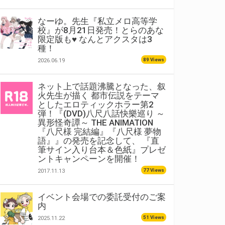
なーゆ。先生『私立メロ高等学
校』が8月21日発売！とらのあな
限定版も♥ なんとアクスタは3
種！
89 Views
2026.06.19
ネット上で話題沸騰となった、叙
火先生が描く 都市伝説をテーマ
としたエロティックホラー第2
弾！『(DVD)八尺八話快樂巡り ～
異形怪奇譚～ THE ANIMATION
『八尺様 完結編』『八尺様 夢物
語』』の発売を記念して、 『直
筆サイン入り台本＆色紙』プレゼ
ントキャンペーンを開催！
77 Views
2017.11.13
イベント会場での委託受付のご案
内
51 Views
2025.11.22