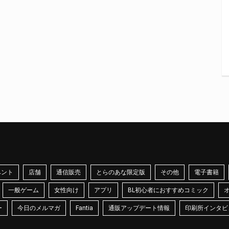
ベント
店舗
通信販売
とらのあな限定版
その他
電子書籍
一般ゲーム
女性向け
アプリ
BL初心者におすすめコミック
ー
今日のメルマガ
Fantia
通販アップデート情報
印刷所インタビ