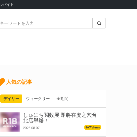
ルバイト
人気の記事
デイリー
ウィークリー
全期間
しゅにち関数展 即將在虎之穴台
北店舉辦！
867 Views
2026.08.07