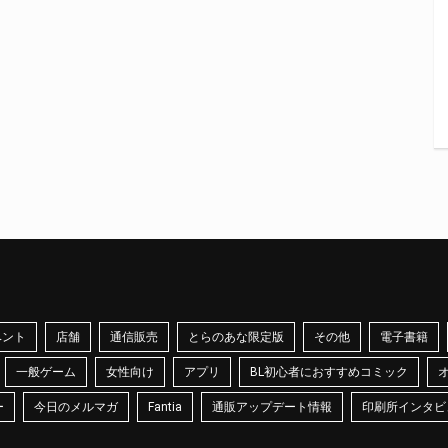
ベント
店舗
通信販売
とらのあな限定版
その他
電子書籍
一般ゲーム
女性向け
アプリ
BL初心者におすすめコミック
ー
今日のメルマガ
Fantia
通販アップデート情報
印刷所インタビ