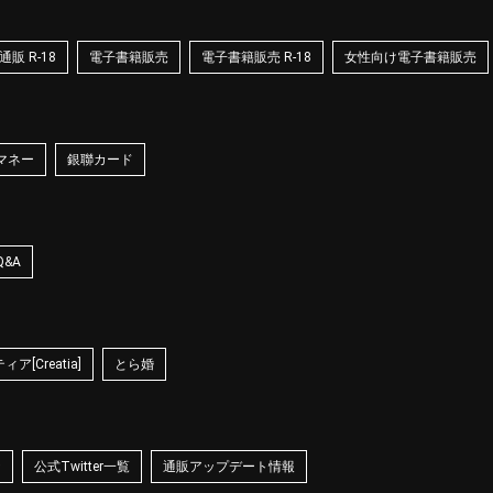
販 R-18
電子書籍販売
電子書籍販売 R-18
女性向け電子書籍販売
マネー
銀聯カード
Q&A
ア[Creatia]
とら婚
☆
公式Twitter一覧
通販アップデート情報