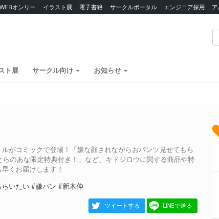
WEBオンリー
イラスト展
電子書籍
サークルポータル
エンジニア採用
ア
スト展
サークル向け
お知らせ
トルがコミックで登場！「嫌な顔されながらおパンツ見せてもら
売！ とらのあな限定特典付き！」など、キドジロウに関する商品や特
ち早くお届けします！
もらいたい
#嫌パン
#新木伸
ツイートする
LINEで送る