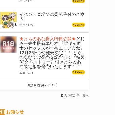
60 Views
2017.11.13
イベント会場での委託受付のご案
内
42 Views
2025.11.22
★とらのあな購入特典公開★
どじ
ろー先生最新単行本 『陰キャ同
士のセックスが一番エロいよね』
12月25日(木)発売決定！！ とら
のあなでは発売を記念して《特製
B2タペストリー》付きとらのあ
な限定版を発売いたします！！
39 Views
2025.12.18
続きを表示(デイリー)
人気の記事一覧へ
お知らせ