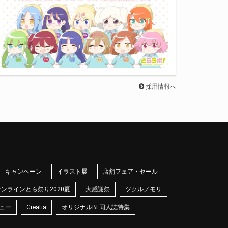
採用情報へ
キャンペーン
イラスト展
店舗フェア・セール
オンラインとら祭り2020夏
大感謝祭
ツクルノモリ
ュー
Creatia
オリジナルBL同人誌特集