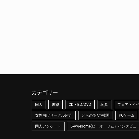
カテゴリー
同人
書籍
CD・BD/DVD
玩具
フェア・イ
女性向けサークル紹介
とらのあな×韓国
PCゲーム
同人アンケート
B-Awesome(ビーオーサム）インタビュ