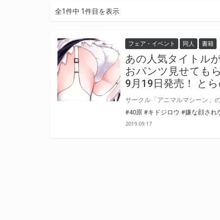
全1件中 1件目を表示
フェア・イベント
同人
書籍
あの人気タイトル
おパンツ見せてもら
9月19日発売！ と
#40原
#キドジロウ
#嫌な顔され
2019.09.17