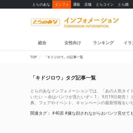
とらのあな
インフォ
通販
店舗
とらコイン
とら婚
総合
女性向け
ランキング
イラ
TOP
「キドジロウ」の記事一覧
「キドジロウ」タグ記事一覧
とらのあなインフォメーションでは、「あの人気タイ
いたい ～余はパンツが見たいぞ～ 1」 9月19日発
典、フェアやイベント、キャンペーンの最新情報をい
関連タグ：
#40原
#嫌な顔されながらおパンツ見せて