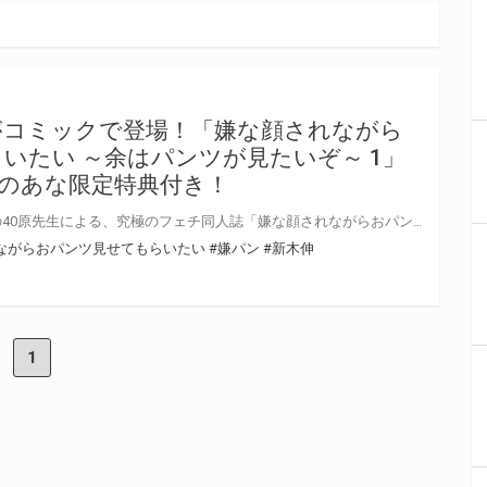
がコミックで登場！「嫌な顔されながら
いたい ～余はパンツが見たいぞ～ 1」
らのあな限定特典付き！
サークル「アニマルマシーン」の40原先生による、究極のフェチ同人誌「嫌な顔されながらおパンツ見せてもらいたい本」が「G.J部」「自重しない元勇者の強くて楽しいニューゲーム」の新木伸先生の手によるストーリーと、「7‘ｓ」のキドジロウ先生の作画によるコミックとなって登場！ 「嫌な顔されながらおパンツ見せてもらいたい ～余はパンツが見たいぞ～ 1」9月19日発売！ とらのあなでは特典・フェア・イベントが盛沢山！「嫌パン」買うならとらのあなでキマリ！
ながらおパンツ見せてもらいたい
#嫌パン
#新木伸
1