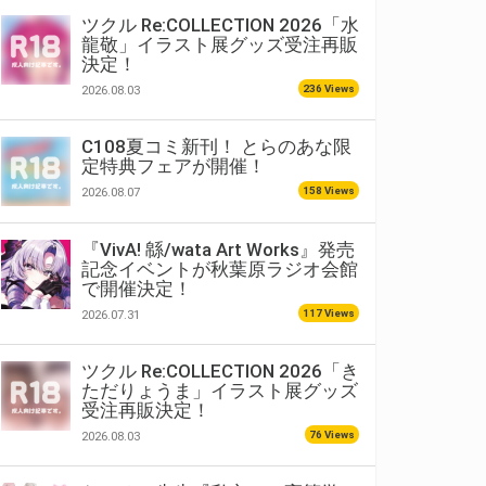
ツクル Re:COLLECTION 2026「水
龍敬」イラスト展グッズ受注再販
決定！
236 Views
2026.08.03
C108夏コミ新刊！ とらのあな限
定特典フェアが開催！
158 Views
2026.08.07
『VivA! 緜/wata Art Works』発売
記念イベントが秋葉原ラジオ会館
で開催決定！
117 Views
2026.07.31
ツクル Re:COLLECTION 2026「き
ただりょうま」イラスト展グッズ
受注再販決定！
76 Views
2026.08.03