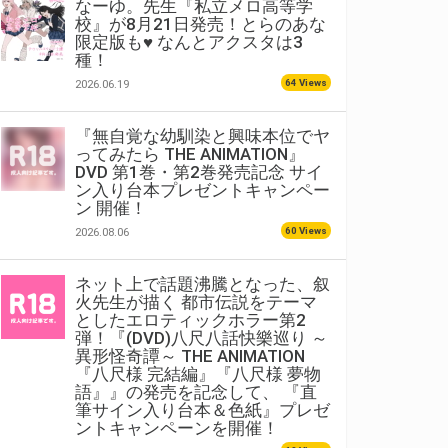
なーゆ。先生『私立メロ高等学
校』が8月21日発売！とらのあな
限定版も♥ なんとアクスタは3
種！
64 Views
2026.06.19
『無自覚な幼馴染と興味本位でヤ
ってみたら THE ANIMATION』
DVD 第1巻・第2巻発売記念 サイ
ン入り台本プレゼントキャンペー
ン 開催！
60 Views
2026.08.06
ネット上で話題沸騰となった、叙
火先生が描く 都市伝説をテーマ
としたエロティックホラー第2
弾！『(DVD)八尺八話快樂巡り ～
異形怪奇譚～ THE ANIMATION
『八尺様 完結編』『八尺様 夢物
語』』の発売を記念して、 『直
筆サイン入り台本＆色紙』プレゼ
ントキャンペーンを開催！