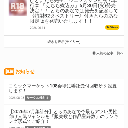
ひとにたち先生、ワニマガジン社初の単
行本 『えちち煮込み』6月30日(火)発売
決定！！ とらのあなでは発売を記念して
《特製B2タペストリー》付きとらのあな
限定版を発売いたします！！
54 Views
2026.06.11
続きを表示(デイリー)
人気の記事一覧へ
お知らせ
コミックマーケット108会場に委託受付回収所を設置
します！
2026.08.08
サークル様向け
【2026年7月集計分】とらのあなで今最もアツい男性
向け人気ジャンルを「販売数と作品登録数」のランキ
ング形式でご紹介！