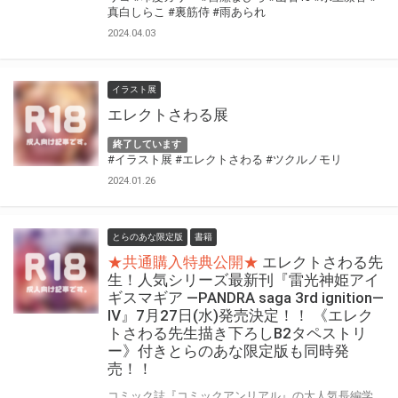
真白しらこ
#裏筋侍
#雨あられ
2024.04.03
イラスト展
エレクトさわる展
終了しています
#イラスト展
#エレクトさわる
#ツクルノモリ
2024.01.26
とらのあな限定版
書籍
★共通購入特典公開★
エレクトさわる先
生！人気シリーズ最新刊『雷光神姫アイ
ギスマギア ―PANDRA saga 3rd ignition―
Ⅳ』7月27日(水)発売決定！！ 《エレク
トさわる先生描き下ろしB2タペストリ
ー》付きとらのあな限定版も同時発
売！！
コミック誌『コミックアンリアル』の大人気長編学園ファンタジー！『雷光神姫アイギスマギア』シリーズついに最終刊が登場！！！ 濃密ハードなH描写が大人気の作家・エレクトさわる先生！人気シリーズ『雷光神姫アイギスマギア』最終4巻発売決定！！！ 極太触手・ふたなり化・大乱交などなど！『コミックアンリアル』掲載の濃密ハードなHをまとめた最新単行本！！ 『雷光神姫アイギスマギア ―PANDRA saga 3rd ignition― Ⅳ』7月27日(水)決定！！！ とらのあなでは、エレクトさわる先生 最新単行本『雷光神姫アイギスマギア―PANDRA saga 3rd ignition―Ⅳ』発売を記念して、 《エレクトさわる先生描き下ろしB2タペストリー》付きとらのあな限定版をご用意しました！！ お買い逃しのないよう、是非お求めください！