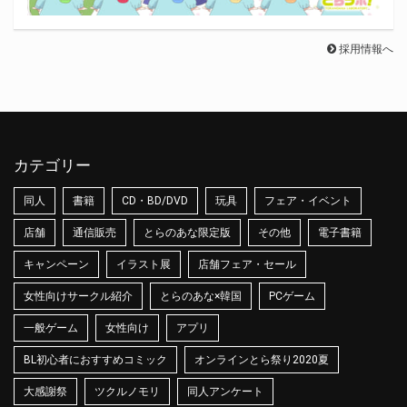
採用情報へ
カテゴリー
同人
書籍
CD・BD/DVD
玩具
フェア・イベント
店舗
通信販売
とらのあな限定版
その他
電子書籍
キャンペーン
イラスト展
店舗フェア・セール
女性向けサークル紹介
とらのあな×韓国
PCゲーム
一般ゲーム
女性向け
アプリ
BL初心者におすすめコミック
オンラインとら祭り2020夏
大感謝祭
ツクルノモリ
同人アンケート