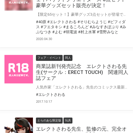
豪華グッズセット販売が決定！
【限定65セット！】豪華グッズ3点セットが登場です
#40原
#エレクトさわる
#そりむらようじ
#ビフィダ
ス
#フエタキシ
#まるころんど
#みなすきぽぷり
#み
ぶなつき
#よむ
#弱電波
#村上水軍
#雪野みなと
2020.04.30
フェア・イベント
同人
商業誌新刊発売記念 エレクトさわる先
生(サークル：ERECT TOUCH) 関連同人
誌フェア
人気作家「エレクトさわる」先生のコミックス最新刊 『【雷光神姫アイギスマギア ―ＰＡＮＤ】 【神曲のグリモワール 通常版 ３ ―ＰＡＮ】』 がついに発売！ 単行本発売に併せて、エレクトさわる先生の同人誌購入フェアを開催します♪ フェア開催期間中にサークル「ERECT TOUCH」の同人誌をご購入の方は先着で、 【同時購入限定商品】をご購入頂けます！ この機会を決して逃さないよう、確実にゲットしてくださいね！
#エレクトさわる
2017.10.17
とらのあな限定版
玩具
エレクトさわる先生、監修の元、完全オ