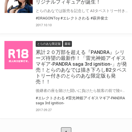
リジナルフィギュアが誕生！
とらのあなでは販売を記念して A3タペストリー付きとらのあな限定版の販売決定！ フィギュアにはなんと、 ショートストーリーとカット割りイラストが付属！ 世界観を楽しみながらフィギュアを鑑賞頂けます♪ エレクトさわる×萩井俊士×DRAGONToyで打ち合わせを重ねて生まれた 細部に渡るまでのこだわりを是非ご堪能ください！！
#DRAGONToy
#エレクトさわる
#萩井俊士
2017.10.10
とらのあな限定版
書籍
累計２０万部を超える『PANDRA』シリ
ーズ待望の最新作！「雷光神姫アイギス
マギア-PANDRA saga 3rd ignition-」が発
売！とらのあなでは描き下ろしB2タペス
トリー付きのとらのあな限定版も発
売！！
後継者の座を賭けた闘いに負けたら観客の前で陵○！？ 累計２０万部を超える『コミックアンリアル』大人気シリーズ待望の最新作！ 『雷光神姫アイギスマギア-PANDRA saga 3rd ignition-』が発売です！ そして、エレクトさわる先生描き下ろしのおっぱいスマートフォンカバーが付いた、 特装版の発売も決定です！ さらに、とらのあなでは発売を記念して、 エレクトさわる先生描き下ろしのB2タペストリーが付いた、 とらのあな限定版をご用意しました！ 本作品の限定版はなくなり次第販売終了となりますので、お早めにお求め下さい！！
#エレクトさわる
#雷光神姫アイギスマギア-PANDRA
saga 3rd ignition-
2017.09.27