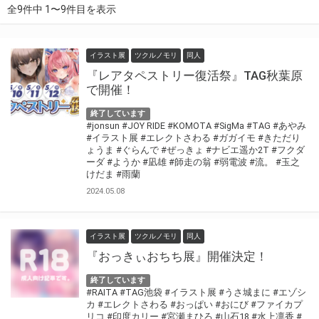
全9件中 1〜9件目を表示
イラスト展
ツクルノモリ
同人
『レアタペストリー復活祭』TAG秋葉原
で開催！
終了しています
#jonsun
#JOY RIDE
#KOMOTA
#SigMa
#TAG
#あやみ
#イラスト展
#エレクトさわる
#ガガイモ
#きただり
ょうま
#ぐらんで
#ぜっきょ
#ナビエ遥か2T
#フクダ
ーダ
#ようか
#凪雄
#師走の翁
#弱電波
#流。
#玉之
けだま
#雨蘭
2024.05.08
イラスト展
ツクルノモリ
同人
『おっきぃおちち展』開催決定！
終了しています
#RAITA
#TAG池袋
#イラスト展
#うさ城まに
#エゾシ
カ
#エレクトさわる
#おっぱい
#おにび
#ファイカプ
リコ
#印度カリー
#宮瀬まひろ
#山石18
#水上凛香
#