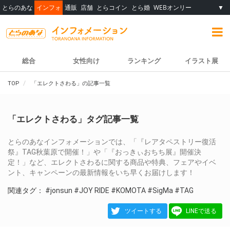
とらのあな
インフォ
通販
店舗
とらコイン
とら婚
WEBオンリー
▼
総合
女性向け
ランキング
イラスト展
TOP
「エレクトさわる」の記事一覧
「エレクトさわる」タグ記事一覧
とらのあなインフォメーションでは、「『レアタペストリー復活
祭』TAG秋葉原で開催！」や「『おっきぃおちち展』開催決
定！」など、エレクトさわるに関する商品や特典、フェアやイベ
ント、キャンペーンの最新情報をいち早くお届けします！
関連タグ：
#jonsun
#JOY RIDE
#KOMOTA
#SigMa
#TAG
ツイートする
LINEで送る