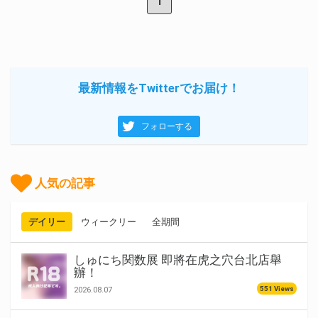
1
最新情報をTwitterでお届け！
フォローする
人気の記事
デイリー
ウィークリー
全期間
しゅにち関数展 即將在虎之穴台北店舉
辦！
551 Views
2026.08.07