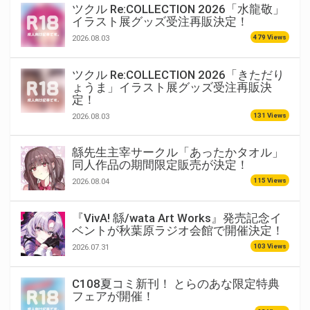
ツクル Re:COLLECTION 2026「水龍敬」
イラスト展グッズ受注再販決定！
479 Views
2026.08.03
ツクル Re:COLLECTION 2026「きただり
ょうま」イラスト展グッズ受注再販決
定！
131 Views
2026.08.03
緜先生主宰サークル「あったかタオル」
同人作品の期間限定販売が決定！
115 Views
2026.08.04
『VivA! 緜/wata Art Works』発売記念イ
ベントが秋葉原ラジオ会館で開催決定！
103 Views
2026.07.31
C108夏コミ新刊！ とらのあな限定特典
フェアが開催！