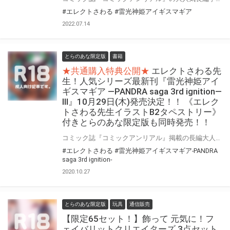
#エレクトさわる
#雷光神姫アイギスマギア
2022.07.14
とらのあな限定版
書籍
★共通購入特典公開★
エレクトさわる先
生！人気シリーズ最新刊『雷光神姫アイ
ギスマギア ―PANDRA saga 3rd ignition―
III』10月29日(木)発売決定！！ 《エレク
トさわる先生イラストB2タペストリー》
付きとらのあな限定版も同時発売！！
コミック誌『コミックアンリアル』掲載の長編大人気シリーズ！待望の最新刊登場！！ 人気作家・エレクトさわる先生の濃厚H学園ファンタジー『雷光神姫アイギスマギア』シリーズ第3巻発売決定！！！ “触手陵○、新妻NTR輪○、ラミア化――闇へと堕ちるの仲間たち! PANDRAシリーズ待望の新展開!” 今回もハードなHが満載！『雷光神姫アイギスマギア ―PANDRA saga 3rd ignition― III』10月29日(木)発売！！！ そして！とらのあなではエレクトさわる先生最新単行本『雷光神姫アイギスマギア ―PANDRA saga 3rd ignition― III』の発売を記念して、《エレクトさわる先生イラストB2タペストリー》付きとらのあな限定版をご用意しました！！ お買い逃がしのないよう、是非お求めください！
#エレクトさわる
#雷光神姫アイギスマギア-PANDRA
saga 3rd ignition-
2020.10.27
とらのあな限定版
玩具
通信販売
【限定65セット！】飾って 元気に！フ
ェイバリットクリエイターズ 3点セット