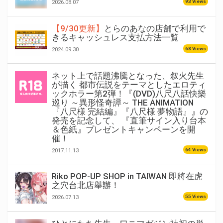
93 Views
2026.08.07
【9/30更新】
とらのあなの店舗で利用で
きるキャッシュレス支払方法一覧
68 Views
2024.09.30
ネット上で話題沸騰となった、叙火先生
が描く 都市伝説をテーマとしたエロティ
ックホラー第2弾！『(DVD)八尺八話快樂
巡り ～異形怪奇譚～ THE ANIMATION
『八尺様 完結編』『八尺様 夢物語』』の
発売を記念して、 『直筆サイン入り台本
＆色紙』プレゼントキャンペーンを開
催！
64 Views
2017.11.13
Riko POP-UP SHOP in TAIWAN 即將在虎
之穴台北店舉辦！
55 Views
2026.07.13