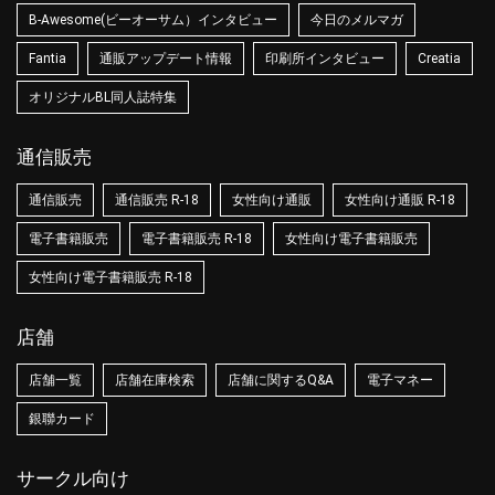
B-Awesome(ビーオーサム）インタビュー
今日のメルマガ
Fantia
通販アップデート情報
印刷所インタビュー
Creatia
オリジナルBL同人誌特集
通信販売
通信販売
通信販売 R-18
女性向け通販
女性向け通販 R-18
電子書籍販売
電子書籍販売 R-18
女性向け電子書籍販売
女性向け電子書籍販売 R-18
店舗
店舗一覧
店舗在庫検索
店舗に関するQ&A
電子マネー
銀聯カード
サークル向け