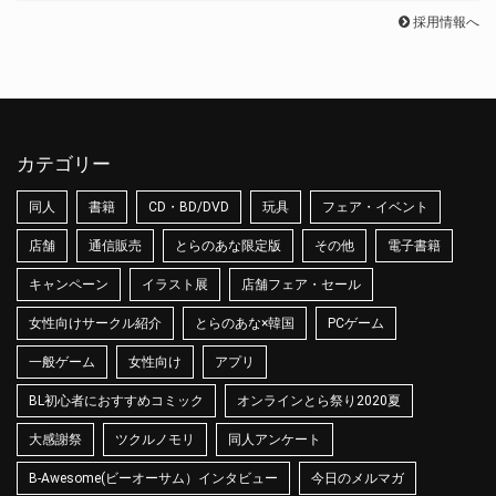
採用情報へ
カテゴリー
同人
書籍
CD・BD/DVD
玩具
フェア・イベント
店舗
通信販売
とらのあな限定版
その他
電子書籍
キャンペーン
イラスト展
店舗フェア・セール
女性向けサークル紹介
とらのあな×韓国
PCゲーム
一般ゲーム
女性向け
アプリ
BL初心者におすすめコミック
オンラインとら祭り2020夏
大感謝祭
ツクルノモリ
同人アンケート
B-Awesome(ビーオーサム）インタビュー
今日のメルマガ