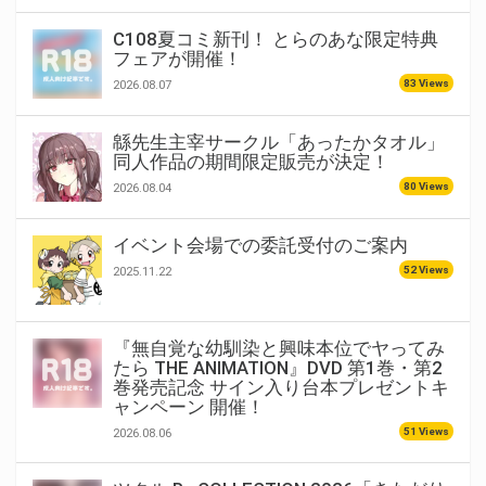
C108夏コミ新刊！ とらのあな限定特典
フェアが開催！
83 Views
2026.08.07
緜先生主宰サークル「あったかタオル」
同人作品の期間限定販売が決定！
80 Views
2026.08.04
イベント会場での委託受付のご案内
52 Views
2025.11.22
『無自覚な幼馴染と興味本位でヤってみ
たら THE ANIMATION』DVD 第1巻・第2
巻発売記念 サイン入り台本プレゼントキ
ャンペーン 開催！
51 Views
2026.08.06