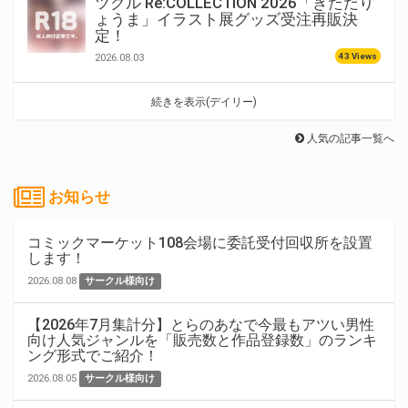
ツクル Re:COLLECTION 2026「きただり
ょうま」イラスト展グッズ受注再販決
定！
43 Views
2026.08.03
続きを表示(デイリー)
人気の記事一覧へ
お知らせ
コミックマーケット108会場に委託受付回収所を設置
します！
2026.08.08
サークル様向け
【2026年7月集計分】とらのあなで今最もアツい男性
向け人気ジャンルを「販売数と作品登録数」のランキ
ング形式でご紹介！
2026.08.05
サークル様向け