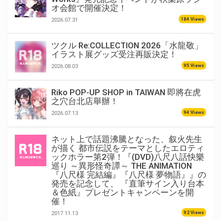
オ会館で開催決定！
184 Views
2026.07.31
ツクル Re:COLLECTION 2026「水龍敬」
イラスト展グッズ受注再販決定！
95 Views
2026.08.03
Riko POP-UP SHOP in TAIWAN 即將在虎
之穴台北店舉辦！
94 Views
2026.07.13
ネット上で話題沸騰となった、叙火先生
が描く 都市伝説をテーマとしたエロティ
ックホラー第2弾！『(DVD)八尺八話快樂
巡り ～異形怪奇譚～ THE ANIMATION
『八尺様 完結編』『八尺様 夢物語』』の
発売を記念して、 『直筆サイン入り台本
＆色紙』プレゼントキャンペーンを開
催！
92 Views
2017.11.13