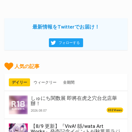
最新情報をTwitterでお届け！
フォローする
人気の記事
デイリー
ウィークリー
全期間
しゅにち関数展 即將在虎之穴台北店舉
辦！
332 Views
2026.08.07
【8/9 更新】『VivA! 緜/wata Art
Works』発売記念イベントが秋葉原ラジ