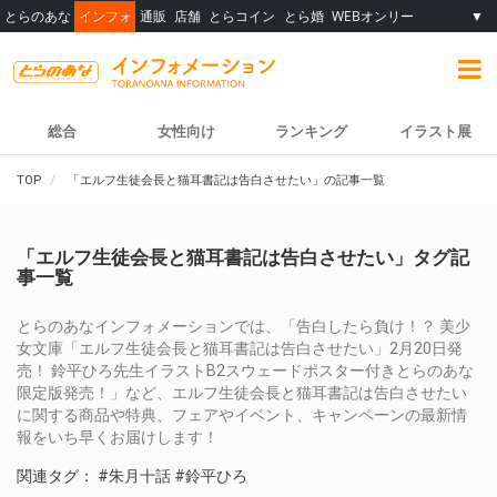
とらのあな
インフォ
通販
店舗
とらコイン
とら婚
WEBオンリー
▼
総合
女性向け
ランキング
イラスト展
TOP
「エルフ生徒会長と猫耳書記は告白させたい」の記事一覧
「エルフ生徒会長と猫耳書記は告白させたい」タグ記
事一覧
とらのあなインフォメーションでは、「告白したら負け！？ 美少
女文庫「エルフ生徒会長と猫耳書記は告白させたい」2月20日発
売！ 鈴平ひろ先生イラストB2スウェードポスター付きとらのあな
限定版発売！」など、エルフ生徒会長と猫耳書記は告白させたい
に関する商品や特典、フェアやイベント、キャンペーンの最新情
報をいち早くお届けします！
関連タグ：
#朱月十話
#鈴平ひろ