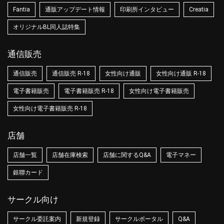
Fantia
通販アップデート情報
印刷所インタビュー
Creatia
オリジナルBL同人誌特集
通信販売
通信販売
通信販売 R-18
女性向け通販
女性向け通販 R-18
電子書籍販売
電子書籍販売 R-18
女性向け電子書籍販売
女性向け電子書籍販売 R-18
店舗
店舗一覧
店舗在庫検索
店舗に関するQ&A
電子マネー
銀聯カード
サークル向け
サークル委託案内
新規登録
サークルポータル
Q&A