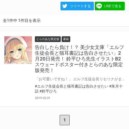
ツイートする
LINEで送る
全1件中 1件目を表示
とらのあな限定版
書籍
告白したら負け！？ 美少女文庫「エルフ
生徒会長と猫耳書記は告白させたい」2
月20日発売！ 鈴平ひろ先生イラストB2
スウェードポスター付きとらのあな限定
版発売！
「お可愛いですね！」 エルフ生徒会長リセリナがまさかのフェラ！ 異世界からの召喚留学生が仕掛ける【告白したら負け】の恋の罠！ 猫耳メイド書記ユズハまで加わり、万年二位の草介には勝ち目はない！ 騎乗位初体験！ご奉仕競争！修学旅行Ｈ！ 恋した彼女は、恋ができないエルフの王女!? ファンタジーハーレムはお手の物！ 朱月十話先生による「エルフ生徒会長と猫耳書記は告白させたい」2月20日発売！ とらのあなでは美少女文庫初登場！な鈴平ひろ先生のイラストを使用したB2スウェードポスター付きとらのあな限定版を発売いたします！とらのあなでしか買えない限定版をお見逃しなく！
#エルフ生徒会長と猫耳書記は告白させたい
#朱月十
話
#鈴平ひろ
2019.02.01
1