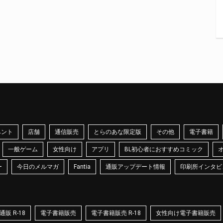
ベント
店舗
通信販売
とらのあな限定版
その他
電子書籍
一般ゲーム
女性向け
アプリ
BL初心者におすすめコミック
ー
今日のメルマガ
Fantia
通販アップデート情報
印刷所インタビ
販 R-18
電子書籍販売
電子書籍販売 R-18
女性向け電子書籍販売