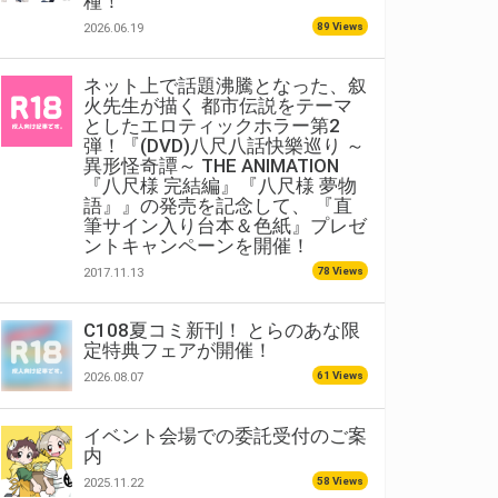
種！
89 Views
2026.06.19
ネット上で話題沸騰となった、叙
火先生が描く 都市伝説をテーマ
としたエロティックホラー第2
弾！『(DVD)八尺八話快樂巡り ～
異形怪奇譚～ THE ANIMATION
『八尺様 完結編』『八尺様 夢物
語』』の発売を記念して、 『直
筆サイン入り台本＆色紙』プレゼ
ントキャンペーンを開催！
78 Views
2017.11.13
C108夏コミ新刊！ とらのあな限
定特典フェアが開催！
61 Views
2026.08.07
イベント会場での委託受付のご案
内
58 Views
2025.11.22