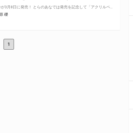
「アクセル・ワールド」最新27巻が3月8日に発売！ とらのあなでは発売を記念して「アクリルペンスタンド」付き限定セットを発売いたします。 限定セットは数量限定となりますので是非お早めにお求めください！
原 礫
1