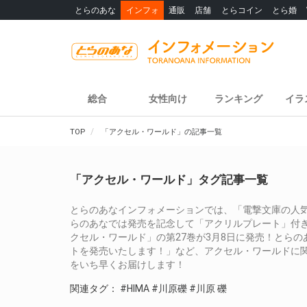
とらのあな
インフォ
通販
店舗
とらコイン
とら婚
総合
女性向け
ランキング
イラ
TOP
「アクセル・ワールド」の記事一覧
「アクセル・ワールド」タグ記事一覧
とらのあなインフォメーションでは、「電撃文庫の人気
らのあなでは発売を記念して「アクリルプレート」付
クセル・ワールド」の第27巻が3月8日に発売！とら
トを発売いたします！」など、アクセル・ワールドに
をいち早くお届けします！
関連タグ：
#HIMA
#川原礫
#川原 礫