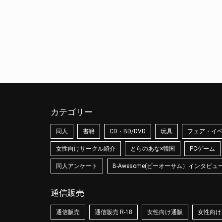
カテゴリー
同人
書籍
CD・BD/DVD
玩具
フェア・イ
女性向けサークル紹介
とらのあな×韓国
PCゲーム
同人アンケート
B-Awesome(ビーオーサム）インタビュ
通信販売
通信販売
通信販売 R-18
女性向け通販
女性向け通