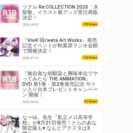
ツクル Re:COLLECTION 2026「水
龍敬」イラスト展グッズ受注再販
決定！
170 Views
2026.08.03
『VivA! 緜/wata Art Works』発売
記念イベントが秋葉原ラジオ会館
で開催決定！
118 Views
2026.07.31
『無自覚な幼馴染と興味本位でヤ
ってみたら THE ANIMATION』
DVD 第1巻・第2巻発売記念 サイ
ン入り台本プレゼントキャンペー
ン 開催！
91 Views
2026.08.06
なーゆ。先生『私立メロ高等学
校』が8月21日発売！とらのあな
限定版も♥ なんとアクスタは3