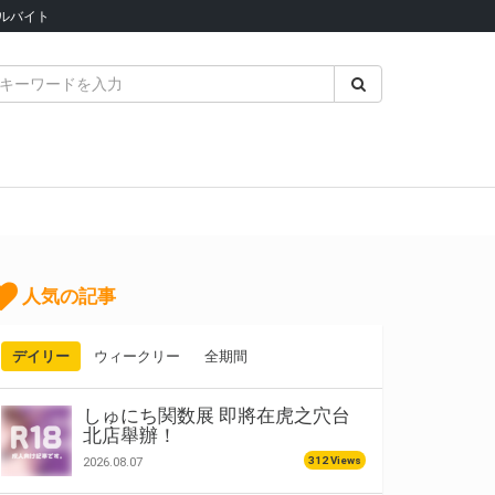
ルバイト
人気の記事
デイリー
ウィークリー
全期間
しゅにち関数展 即將在虎之穴台
北店舉辦！
312 Views
2026.08.07