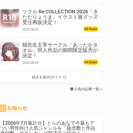
ツクル Re:COLLECTION 2026「き
ただりょうま」イラスト展グッズ
受注再販決定！
50 Views
2026.08.03
緜先生主宰サークル「あったかタ
オル」同人作品の期間限定販売が
決定！
34 Views
2026.08.04
続きを表示(デイリー)
人気の記事一覧へ
お知らせ
【2026年7月集計分】とらのあなで今最もア
ツい男性向け人気ジャンルを「販売数と作品