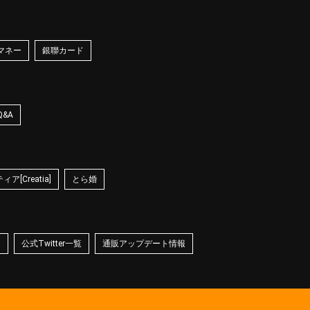
マネー
銀聯カード
Q&A
ア[Creatia]
とら婚
☆
公式Twitter一覧
通販アップデート情報