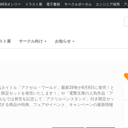
WEBオンリー
イラスト展
電子書籍
サークルポータル
エンジニア採用
ア
スト展
サークル向け
お知らせ
タイトル「アクセル・ワールド」最新28巻が8月8日に発売！と
き限定セットを発売いたします！」や「電撃文庫の人気作品「ア
のあなでは発売を記念して「アクリルペンスタンド」付き限定セッ
関する商品や特典、フェアやイベント、キャンペーンの最新情報