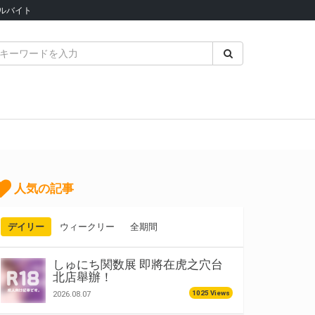
ルバイト
人気の記事
デイリー
ウィークリー
全期間
しゅにち関数展 即將在虎之穴台
北店舉辦！
1025 Views
2026.08.07