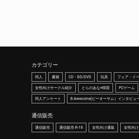
カテゴリー
同人
書籍
CD・BD/DVD
玩具
フェア・イ
女性向けサークル紹介
とらのあな×韓国
PCゲーム
同人アンケート
B-Awesome(ビーオーサム）インタビュ
通信販売
通信販売
通信販売 R-18
女性向け通販
女性向け通