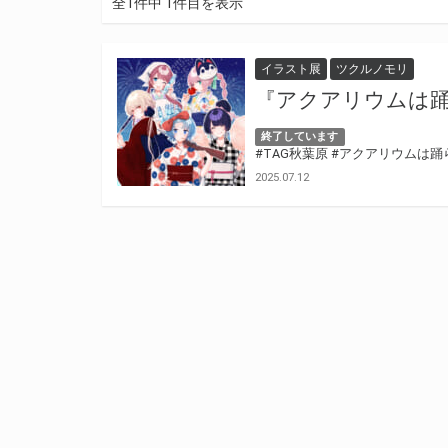
全1件中 1件目を表示
イラスト展
ツクルノモリ
『アクアリウムは
終了しています
#TAG秋葉原
#アクアリウムは踊
2025.07.12