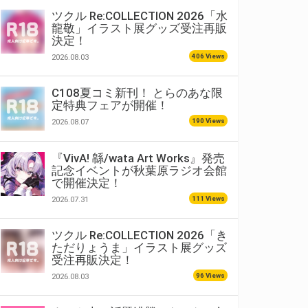
ツクル Re:COLLECTION 2026「水
龍敬」イラスト展グッズ受注再販
決定！
406 Views
2026.08.03
C108夏コミ新刊！ とらのあな限
定特典フェアが開催！
190 Views
2026.08.07
『VivA! 緜/wata Art Works』発売
記念イベントが秋葉原ラジオ会館
で開催決定！
111 Views
2026.07.31
ツクル Re:COLLECTION 2026「き
ただりょうま」イラスト展グッズ
受注再販決定！
96 Views
2026.08.03