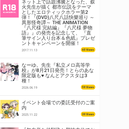
ネット上で話題沸騰となった、叙
火先生が描く 都市伝説をテーマ
としたエロティックホラー第2
弾！『(DVD)八尺八話快樂巡り ～
異形怪奇譚～ THE ANIMATION
『八尺様 完結編』『八尺様 夢物
語』』の発売を記念して、 『直
筆サイン入り台本＆色紙』プレゼ
ントキャンペーンを開催！
65 Views
2017.11.13
なーゆ。先生『私立メロ高等学
校』が8月21日発売！とらのあな
限定版も♥ なんとアクスタは3
種！
59 Views
2026.06.19
イベント会場での委託受付のご案
内
39 Views
2025.11.22