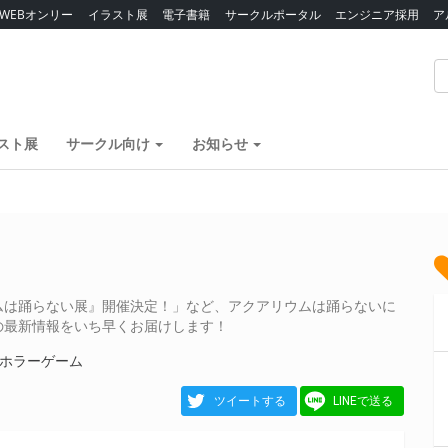
WEBオンリー
イラスト展
電子書籍
サークルポータル
エンジニア採用
ア
スト展
サークル向け
お知らせ
ムは踊らない展』開催決定！」など、アクアリウムは踊らないに
の最新情報をいち早くお届けします！
#ホラーゲーム
ツイートする
LINEで送る