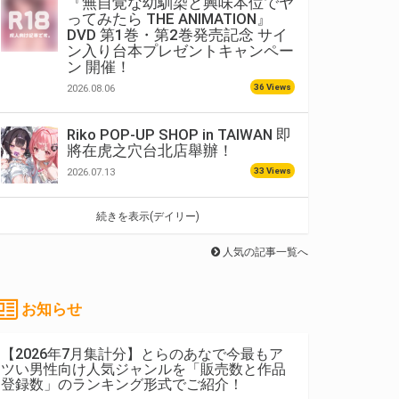
『無自覚な幼馴染と興味本位でヤ
ってみたら THE ANIMATION』
DVD 第1巻・第2巻発売記念 サイ
ン入り台本プレゼントキャンペー
ン 開催！
36 Views
2026.08.06
Riko POP-UP SHOP in TAIWAN 即
將在虎之穴台北店舉辦！
33 Views
2026.07.13
続きを表示(デイリー)
人気の記事一覧へ
お知らせ
【2026年7月集計分】とらのあなで今最もア
ツい男性向け人気ジャンルを「販売数と作品
登録数」のランキング形式でご紹介！