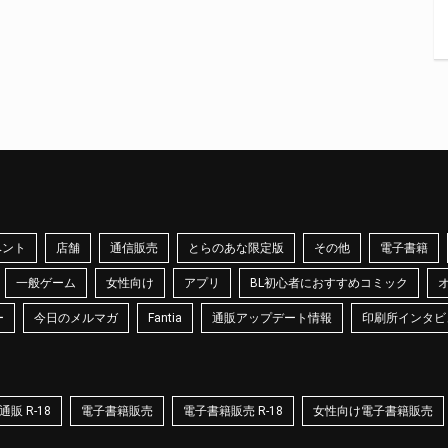
ベント
店舗
通信販売
とらのあな限定版
その他
電子書籍
一般ゲーム
女性向け
アプリ
BL初心者におすすめコミック
ー
今日のメルマガ
Fantia
通販アップデート情報
印刷所インタビ
販 R-18
電子書籍販売
電子書籍販売 R-18
女性向け電子書籍販売