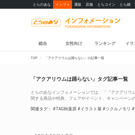
とらのあな
インフォ
通販
店舗
とらコイン
とら婚
総合
女性向け
ランキング
イラ
TOP
「アクアリウムは踊らない」の記事一覧
「アクアリウムは踊らない」タグ記事一覧
とらのあなインフォメーションでは、「『アクアリウ
関する商品や特典、フェアやイベント、キャンペーン
関連タグ：
#TAG秋葉原
#イラスト展
#ツクルノモリ