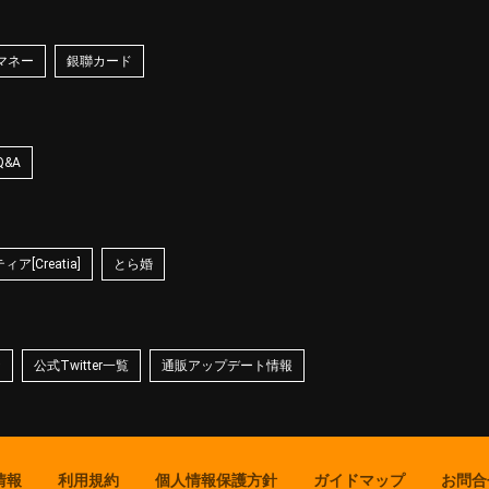
マネー
銀聯カード
Q&A
ア[Creatia]
とら婚
☆
公式Twitter一覧
通販アップデート情報
情報
利用規約
個人情報保護方針
ガイドマップ
お問合