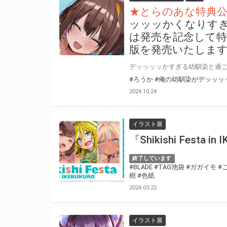
★とらのあな特典
ッッッかくなりすぎ
は発売を記念して特
版を発売いたしま
#ろうか
#俺の幼馴染がデッッッ
2024.10.24
イラスト展
『Shikishi Festa 
終了しています
#BLADE
#TAG池袋
#ガガイモ
#
樹
#色紙
2024.03.22
イラスト展