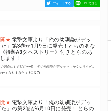
ツイートする
LINEで送る
公開★
電撃文庫より「俺の幼馴染がデッ
た」第3巻が1月9日に発売！とらのあな
《特製A3タペストリー》付きとらのあ
たします！
ドキドキの温泉旅行を経て、二人の関係にも進展が――!? 「俺の幼馴染がデッッッッかくなりすぎた」第3巻が2026年1月9日(金)に発売！ とらのあなでは発売を記念して「特製A3タペストリー」付きとらのあな限定版を発売いたします。 とらのあな限定版は数量限定となりますので是非お早めにお求めください！
ッかくなりすぎた
#折口良乃
公開★
電撃文庫より「俺の幼馴染がデッ
た」の第2巻が6月10日に発売！ とらの