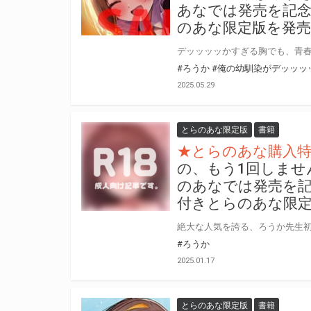
あなでは発売を記念
のあな限定版を発
#ろうか
#俺の幼馴染がデッッッ
2025.05.29
とらのあな限定版
書籍
★とらのあな購入特
の、もう1回しません
のあなでは発売を記
付きとらのあな限
#ろうか
2025.01.17
とらのあな限定版
書籍