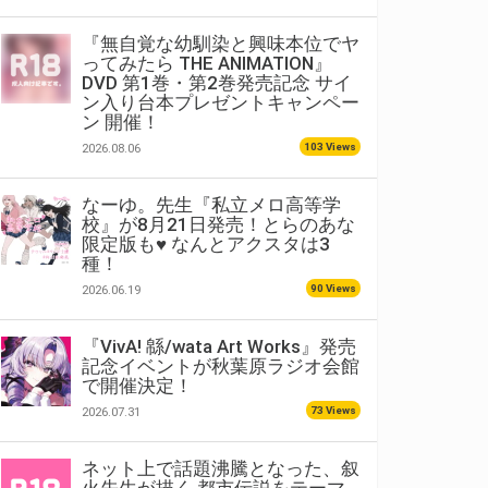
『無自覚な幼馴染と興味本位でヤ
ってみたら THE ANIMATION』
DVD 第1巻・第2巻発売記念 サイ
ン入り台本プレゼントキャンペー
ン 開催！
103 Views
2026.08.06
なーゆ。先生『私立メロ高等学
校』が8月21日発売！とらのあな
限定版も♥ なんとアクスタは3
種！
90 Views
2026.06.19
『VivA! 緜/wata Art Works』発売
記念イベントが秋葉原ラジオ会館
で開催決定！
73 Views
2026.07.31
ネット上で話題沸騰となった、叙