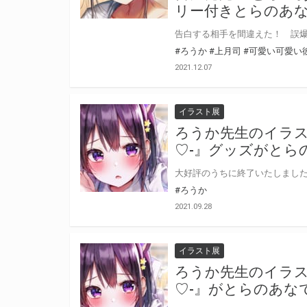
リー付きとらのあ
#ろうか
#上月司
#可愛い可愛い
2021.12.07
イラスト展
ろうか先生のイラス
♡-』グッズがとら
#ろうか
2021.09.28
イラスト展
ろうか先生のイラス
♡-』がとらのあな