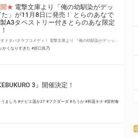
公開★
電撃文庫より「俺の幼馴染がデッ
た」が11月8日に発売！ とらのあなで
製A3タペストリー付きとらのあな限定
す！
デッッッッかすぎる幼馴染と過ごすドタバタラブコメディ！ 電撃文庫より 『俺の幼馴染がデッッッッかくなりすぎた』が11月8日(金)に発売！ とらのあなでは発売を記念して「特製A3タペストリー付き」とらのあな限定版を発売いたします。 とらのあな限定版の数は限られていますので是非お早めにお求めください！
ッかくなりすぎた
#折口良乃
in IKEBUKURO 3』開催決定！
こうましろ
#ナビエ遥か2T
#フクダーダ
#ろうか
#和遥キナ
#皆村春