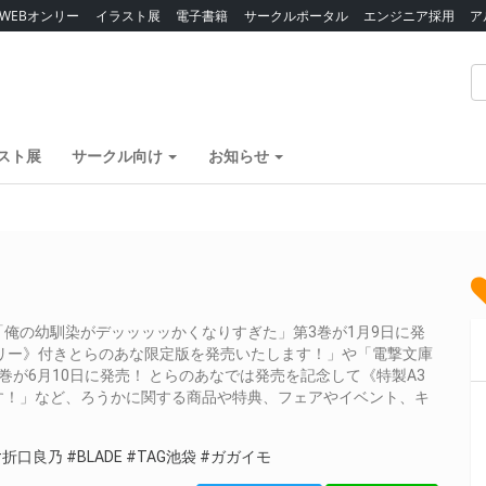
WEBオンリー
イラスト展
電子書籍
サークルポータル
エンジニア採用
ア
スト展
サークル向け
お知らせ
俺の幼馴染がデッッッッかくなりすぎた」第3巻が1月9日に発
リー》付きとらのあな限定版を発売いたします！」や「電撃文庫
が6月10日に発売！ とらのあなでは発売を記念して《特製A3
す！」など、ろうかに関する商品や特典、フェアやイベント、キ
#折口良乃
#BLADE
#TAG池袋
#ガガイモ