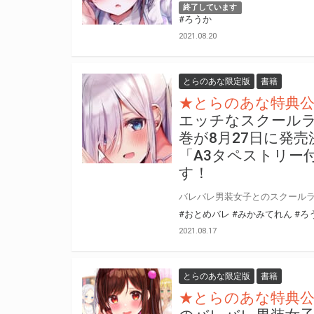
終了しています
#ろうか
2021.08.20
とらのあな限定版
書籍
★とらのあな特典
エッチなスクールラ
巻が8月27日に発
「A3タペストリー
す！
#おとめバレ
#みかみてれん
#ろ
2021.08.17
とらのあな限定版
書籍
★とらのあな特典