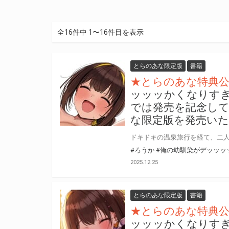
全16件中 1〜16件目を表示
とらのあな限定版
書籍
★とらのあな特典
ッッッかくなりすぎ
では発売を記念して
な限定版を発売い
#ろうか
#俺の幼馴染がデッッッ
2025.12.25
とらのあな限定版
書籍
★とらのあな特典
ッッッかくなりすぎ