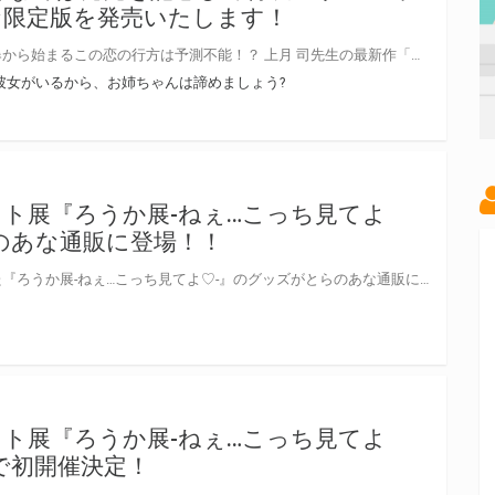
な限定版を発売いたします！
告白する相手を間違えた！ 誤爆から始まるこの恋の行方は予測不能！？ 上月 司先生の最新作「可愛い可愛い彼女がいるから、お姉ちゃんは諦めましょう?」が電撃文庫より発売決定！ とらのあなでは発売を記念して《特製B2タペストリー》とらのあな限定版を発売いたします。 とらのあな限定版の数は限られていますので是非お早めにお求めください！
彼女がいるから、お姉ちゃんは諦めましょう?
ト展『ろうか展-ねぇ…こっち見てよ
のあな通販に登場！！
大好評のうちに終了いたしました『ろうか展-ねぇ…こっち見てよ♡-』のグッズがとらのあな通販に登場！！ 会場にお越しいただけなかった方、お買い逃がしのあった方、この機会をぜひお見逃しなく♪
ト展『ろうか展-ねぇ…こっち見てよ
で初開催決定！