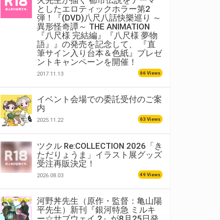
火先生が描く 都市伝説をテーマ
としたエロティックホラー第2
弾！『(DVD)八尺八話快樂巡り ～
異形怪奇譚～ THE ANIMATION
『八尺様 完結編』『八尺様 夢物
語』』の発売を記念して、 『直
筆サイン入り台本＆色紙』プレゼ
ントキャンペーンを開催！
66 Views
2017.11.13
イベント会場での委託受付のご案
内
63 Views
2025.11.22
ツクル Re:COLLECTION 2026「き
ただりょうま」イラスト展グッズ
受注再販決定！
49 Views
2026.08.03
河野丼先生（原作・監督：亀山陽
平先生）新刊『銀河特急 ミルキ
ー☆サブウェイ 2』が8月25日発