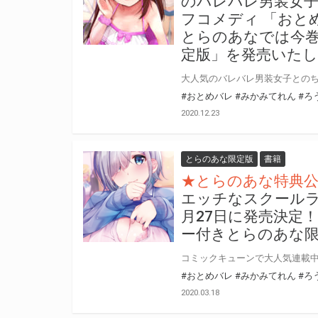
のバレバレ男装女
フコメディ 「おとめ
とらのあなでは今巻
定版」を発売いた
#おとめバレ
#みかみてれん
#ろ
2020.12.23
とらのあな限定版
書籍
★とらのあな特典
エッチなスクールラ
月27日に発売決定
ー付きとらのあな
#おとめバレ
#みかみてれん
#ろ
2020.03.18