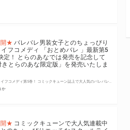
公開★
バレバレ男装女子とのちょっぴり
イフコメディ 「おとめバレ 」最新第5
売決定！ とらのあなでは発売を記念して
付きとらのあな限定版」を発売いたしま
バレバレ男装女子とのスクールライフコメディ第5巻！ コミックキューン誌上で大人気のバレバレ男装女子とのちょっぴりエッチなスクールライフコメディ「おとめバレ」第5巻が2021年8月27日に発売！ 第5巻の発売を記念してとらのあなでは引き続き「A3タペストリー付きとらのあな限定版」を発売いたします。 イラストは「ろうか」先生の描き下ろし！ 是非この機会にお買い求めください！
うか
公開★
コミックキューンで大人気連載中