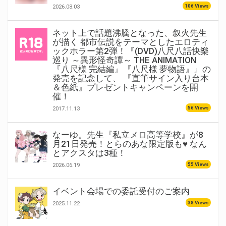
106 Views
2026.08.03
ネット上で話題沸騰となった、叙火先生
が描く 都市伝説をテーマとしたエロティ
ックホラー第2弾！『(DVD)八尺八話快樂
巡り ～異形怪奇譚～ THE ANIMATION
『八尺様 完結編』『八尺様 夢物語』』の
発売を記念して、 『直筆サイン入り台本
＆色紙』プレゼントキャンペーンを開
催！
56 Views
2017.11.13
なーゆ。先生『私立メロ高等学校』が8
月21日発売！とらのあな限定版も♥ なん
とアクスタは3種！
55 Views
2026.06.19
イベント会場での委託受付のご案内
38 Views
2025.11.22