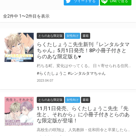
ツイートする
LINEで送る
全2件中 1〜2件目を表示
とらのあな限定版
女性向け
書籍
らくたしょうこ先生新刊『レンタルタマ
ちゃん』5月1日発売！8P小冊子付きと
らのあな限定版も♥
朽ちる町。変化はやってくる。 日々寄せられる住民の不満に疲弊する町役場の役人・矢澤は、癒やしを求めて「ねこレンタル」を利用することにした。 サービスに来たのは猫耳しっぽをつけた人間の“タマ”だった。 人間とわかっているのに、タマと過ごす時間は矢澤にとってかけがえのないものになっていく。 なぜ傷だらけの身体で、なぜこの仕事をしているのか？ 本当のタマのことは何も知らなくて…… 愛しいと、最期に思える存在。あなたにはありますか？ らくたしょうこ先生『レンタルタマちゃん』が5月1日発売♥ とらのあなでは刊行を記念して描き下ろし入り8P小冊子付きとらのあな限定版を発売致します！ 店舗・通販にて予約開始！とらのあな限定版は数量限定生産となりますので、お早めにご予約下さい！
#らくたしょうこ
#レンタルタマちゃん
2023.04.07
とらのあな限定版
女性向け
書籍
11月1日発売、らくたしょうこ先生『先
生と、それから』に小冊子付きとらのあ
な限定版が登場！
高校生の咲翔は、人気教師・佐和田令と卒業したら付き合う約束を取り付ける。 卒業後、約束通り令のもとを訪れキスする咲翔だったが……？ 年下生意気肉食ワンコ×年上めんどくさむっつりエロ教師！ とらのあなでは刊行を記念して描き下ろし入り小冊子付きとらのあな限定版を発売致します♡ 描き下ろし漫画7Pに、先生のコメント入りカバーラフも大公開とスペシャルな一冊に♪ 各店・通販にて予約開始！とらのあな限定版は数量限定生産となりますので、お早めにご予約下さい！