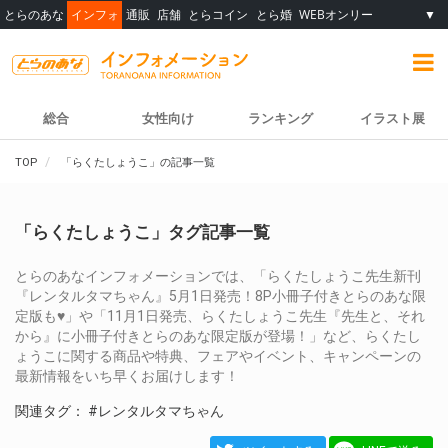
とらのあな
インフォ
通販
店舗
とらコイン
とら婚
WEBオンリー
▼
総合
女性向け
ランキング
イラスト展
TOP
「らくたしょうこ」の記事一覧
「らくたしょうこ」タグ記事一覧
とらのあなインフォメーションでは、「らくたしょうこ先生新刊
『レンタルタマちゃん』5月1日発売！8P小冊子付きとらのあな限
定版も♥」や「11月1日発売、らくたしょうこ先生『先生と、それ
から』に小冊子付きとらのあな限定版が登場！」など、らくたし
ょうこに関する商品や特典、フェアやイベント、キャンペーンの
最新情報をいち早くお届けします！
関連タグ：
#レンタルタマちゃん