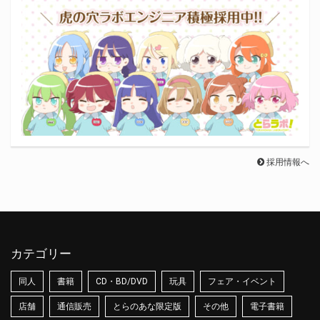
採用情報へ
カテゴリー
同人
書籍
CD・BD/DVD
玩具
フェア・イベント
店舗
通信販売
とらのあな限定版
その他
電子書籍