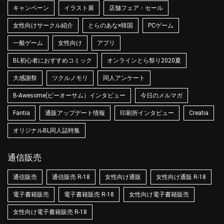
キャンペーン
イラスト展
店舗フェア・セール
女性向けサークル紹介
とらのあな×韓国
PCゲーム
一般ゲーム
女性向け
アプリ
BL初心者におすすめコミック
オンラインとら祭り2020夏
大感謝祭
ツクルノモリ
同人アンケート
B-Awesome(ビーオーサム）インタビュー
今日のメルマガ
Fantia
通販アップデート情報
印刷所インタビュー
Creatia
オリジナルBL同人誌特集
通信販売
通信販売
通信販売 R-18
女性向け通販
女性向け通販 R-18
電子書籍販売
電子書籍販売 R-18
女性向け電子書籍販売
女性向け電子書籍販売 R-18