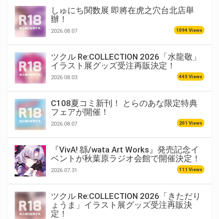
しゅにち関数展 即將在虎之穴台北店舉
辦！
1094 Views
2026.08.07
ツクル Re:COLLECTION 2026「水龍敬」
イラスト展グッズ受注再販決定！
445 Views
2026.08.03
C108夏コミ新刊！ とらのあな限定特典
フェアが開催！
201 Views
2026.08.07
『VivA! 緜/wata Art Works』発売記念イ
ベントが秋葉原ラジオ会館で開催決定！
111 Views
2026.07.31
ツクル Re:COLLECTION 2026「きただり
ょうま」イラスト展グッズ受注再販決
定！