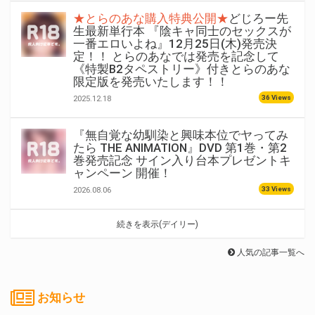
★とらのあな購入特典公開★
どじろー先
生最新単行本 『陰キャ同士のセックスが
一番エロいよね』12月25日(木)発売決
定！！ とらのあなでは発売を記念して
《特製B2タペストリー》付きとらのあな
限定版を発売いたします！！
36 Views
2025.12.18
『無自覚な幼馴染と興味本位でヤってみ
たら THE ANIMATION』DVD 第1巻・第2
巻発売記念 サイン入り台本プレゼントキ
ャンペーン 開催！
33 Views
2026.08.06
続きを表示(デイリー)
人気の記事一覧へ
お知らせ