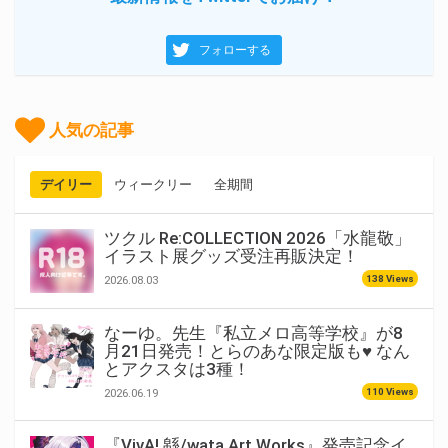
フォローする
人気の記事
デイリー
ウィークリー
全期間
ツクル Re:COLLECTION 2026「水龍敬」
イラスト展グッズ受注再販決定！
138 Views
2026.08.03
なーゆ。先生『私立メロ高等学校』が8
月21日発売！とらのあな限定版も♥ なん
とアクスタは3種！
110 Views
2026.06.19
『VivA! 緜/wata Art Works』発売記念イ