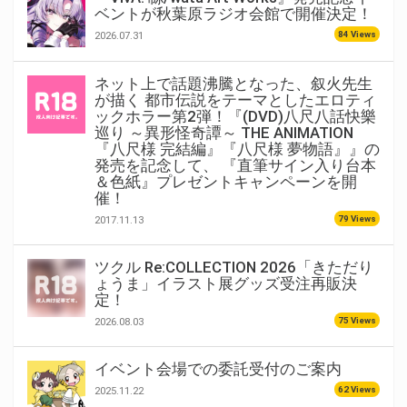
ベントが秋葉原ラジオ会館で開催決定！
84 Views
2026.07.31
ネット上で話題沸騰となった、叙火先生
が描く 都市伝説をテーマとしたエロティ
ックホラー第2弾！『(DVD)八尺八話快樂
巡り ～異形怪奇譚～ THE ANIMATION
『八尺様 完結編』『八尺様 夢物語』』の
発売を記念して、 『直筆サイン入り台本
＆色紙』プレゼントキャンペーンを開
催！
79 Views
2017.11.13
ツクル Re:COLLECTION 2026「きただり
ょうま」イラスト展グッズ受注再販決
定！
75 Views
2026.08.03
イベント会場での委託受付のご案内
62 Views
2025.11.22