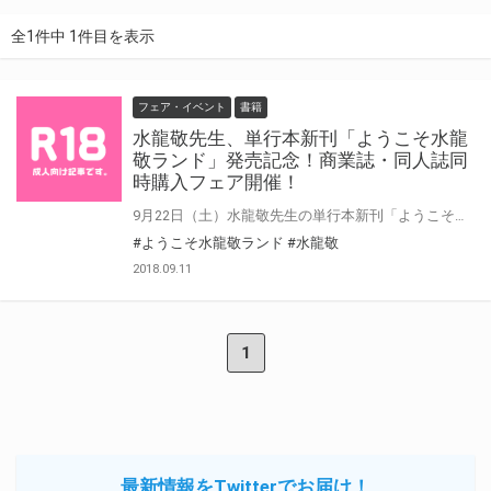
全1件中 1件目を表示
フェア・イベント
書籍
水龍敬先生、単行本新刊「ようこそ水龍
敬ランド」発売記念！商業誌・同人誌同
時購入フェア開催！
9月22日（土）水龍敬先生の単行本新刊「ようこそ水龍敬ランド」が発売されます！ とらのあなではこちらの発売を記念しまして、単行本「ようこそ水龍敬ランド」と サークル「ありすの宝箱」の同人誌作品との同時購入フェアを実施いたします！
#ようこそ水龍敬ランド
#水龍敬
2018.09.11
1
最新情報をTwitterでお届け！