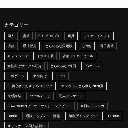
カテゴリー
同人
書籍
CD・BD/DVD
玩具
フェア・イベント
店舗
通信販売
とらのあな限定版
その他
電子書籍
キャンペーン
イラスト展
店舗フェア・セール
女性向けサークル紹介
とらのあな×韓国
PCゲーム
一般ゲーム
女性向け
アプリ
BL初心者におすすめコミック
オンラインとら祭り2020夏
大感謝祭
ツクルノモリ
同人アンケート
B-Awesome(ビーオーサム）インタビュー
今日のメルマガ
Fantia
通販アップデート情報
印刷所インタビュー
Creatia
オリジナルBL同人誌特集