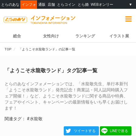
とらのあな
インフォ
通販
店舗
とらコイン
とら婚
WEBオンリー
▼
総合
女性向け
ランキング
イラスト展
TOP
「ようこそ水龍敬ランド」の記事一覧
「ようこそ水龍敬ランド」タグ記事一覧
とらのあなインフォメーションでは、「水龍敬先生、単行本新刊
「ようこそ水龍敬ランド」発売記念！商業誌・同人誌同時購入フ
ェア開催！」など、ようこそ水龍敬ランドに関する商品や特典、
フェアやイベント、キャンペーンの最新情報をいち早くお届けし
ます！
関連タグ：
#水龍敬
ツイートする
LINEで送る