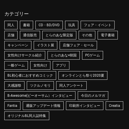
カテゴリー
同人
書籍
CD・BD/DVD
玩具
フェア・イベント
店舗
通信販売
とらのあな限定版
その他
電子書籍
キャンペーン
イラスト展
店舗フェア・セール
女性向けサークル紹介
とらのあな×韓国
PCゲーム
一般ゲーム
女性向け
アプリ
BL初心者におすすめコミック
オンラインとら祭り2020夏
大感謝祭
ツクルノモリ
同人アンケート
B-Awesome(ビーオーサム）インタビュー
今日のメルマガ
Fantia
通販アップデート情報
印刷所インタビュー
Creatia
オリジナルBL同人誌特集