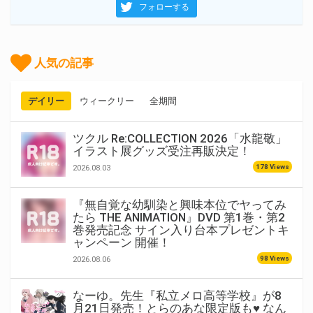
フォローする
人気の記事
デイリー
ウィークリー
全期間
ツクル Re:COLLECTION 2026「水龍敬」
イラスト展グッズ受注再販決定！
178 Views
2026.08.03
『無自覚な幼馴染と興味本位でヤってみ
たら THE ANIMATION』DVD 第1巻・第2
巻発売記念 サイン入り台本プレゼントキ
ャンペーン 開催！
98 Views
2026.08.06
なーゆ。先生『私立メロ高等学校』が8
月21日発売！とらのあな限定版も♥ なん