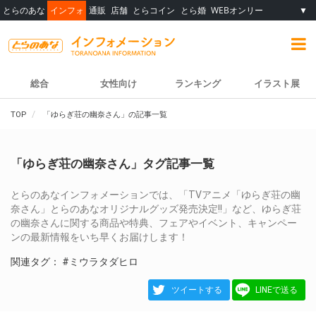
とらのあな
インフォ
通販
店舗
とらコイン
とら婚
WEBオンリー
▼
総合
女性向け
ランキング
イラスト展
TOP
「ゆらぎ荘の幽奈さん」の記事一覧
「ゆらぎ荘の幽奈さん」タグ記事一覧
とらのあなインフォメーションでは、「TVアニメ「ゆらぎ荘の幽
奈さん」とらのあなオリジナルグッズ発売決定!!」など、ゆらぎ荘
の幽奈さんに関する商品や特典、フェアやイベント、キャンペー
ンの最新情報をいち早くお届けします！
関連タグ：
#ミウラタダヒロ
ツイートする
LINEで送る