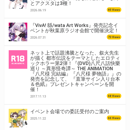
とアクスタは3種！
85 Views
2026.06.19
『VivA! 緜/wata Art Works』発売記念イ
ベントが秋葉原ラジオ会館で開催決定！
73 Views
2026.07.31
ネット上で話題沸騰となった、叙火先生
が描く 都市伝説をテーマとしたエロティ
ックホラー第2弾！『(DVD)八尺八話快樂
巡り ～異形怪奇譚～ THE ANIMATION
『八尺様 完結編』『八尺様 夢物語』』の
発売を記念して、 『直筆サイン入り台本
＆色紙』プレゼントキャンペーンを開
催！
68 Views
2017.11.13
イベント会場での委託受付のご案内
66 Views
2025.11.22