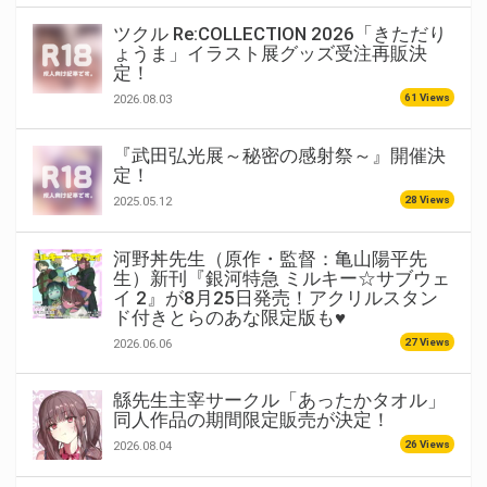
ツクル Re:COLLECTION 2026「きただり
ょうま」イラスト展グッズ受注再販決
定！
61 Views
2026.08.03
『武田弘光展～秘密の感射祭～』開催決
定！
28 Views
2025.05.12
河野丼先生（原作・監督：亀山陽平先
生）新刊『銀河特急 ミルキー☆サブウェ
イ 2』が8月25日発売！アクリルスタン
ド付きとらのあな限定版も♥
27 Views
2026.06.06
緜先生主宰サークル「あったかタオル」
同人作品の期間限定販売が決定！
26 Views
2026.08.04