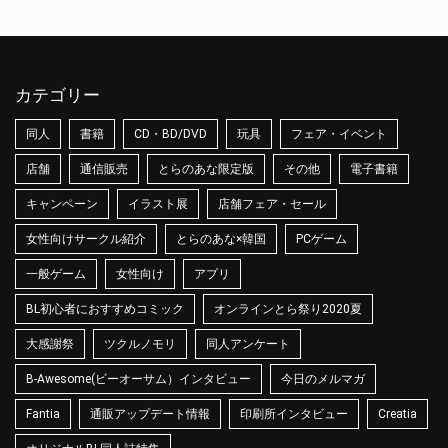
カテゴリー
同人
書籍
CD・BD/DVD
玩具
フェア・イベント
店舗
通信販売
とらのあな限定版
その他
電子書籍
キャンペーン
イラスト展
店舗フェア・セール
女性向けサークル紹介
とらのあな×韓国
PCゲーム
一般ゲーム
女性向け
アプリ
BL初心者におすすめコミック
オンラインとら祭り2020夏
大感謝祭
ツクルノモリ
同人アンケート
B-Awesome(ビーオーサム）インタビュー
今日のメルマガ
Fantia
通販アップデート情報
印刷所インタビュー
Creatia