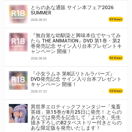
とらのあな通販 サイン本フェア2026
SUMMER
59 Views
2026.08.03
『無自覚な幼馴染と興味本位でヤってみ
たら THE ANIMATION』DVD 第1巻・第2
巻発売記念 サイン入り台本プレゼントキ
ャンペーン 開催！
56 Views
2026.08.06
『小女ラムネ 第8話リトルラバーズ』
DVD発売記念 サイン入り台本プレゼント
キャンペーン 開催！
32 Views
2026.07.23
異世界エロティックファンタジー「鬼畜
英雄」第15巻が8月25日に発売！ とらの
あなでは発売を記念して「よのき」先生
描き下ろしのB2タペストリー付きとらの
あな限定版を発売いたします！