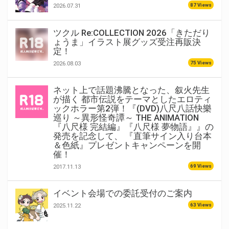
87 Views
2026.07.31
ツクル Re:COLLECTION 2026「きただり
ょうま」イラスト展グッズ受注再販決
定！
75 Views
2026.08.03
ネット上で話題沸騰となった、叙火先生
が描く 都市伝説をテーマとしたエロティ
ックホラー第2弾！『(DVD)八尺八話快樂
巡り ～異形怪奇譚～ THE ANIMATION
『八尺様 完結編』『八尺様 夢物語』』の
発売を記念して、 『直筆サイン入り台本
＆色紙』プレゼントキャンペーンを開
催！
69 Views
2017.11.13
イベント会場での委託受付のご案内
63 Views
2025.11.22