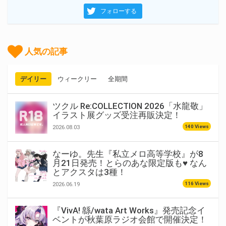
フォローする
人気の記事
デイリー
ウィークリー
全期間
ツクル Re:COLLECTION 2026「水龍敬」
イラスト展グッズ受注再販決定！
140 Views
2026.08.03
なーゆ。先生『私立メロ高等学校』が8
月21日発売！とらのあな限定版も♥ なん
とアクスタは3種！
116 Views
2026.06.19
『VivA! 緜/wata Art Works』発売記念イ
ベントが秋葉原ラジオ会館で開催決定！