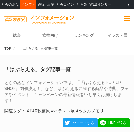
とらのあな
インフォ
通販
店舗
とらコイン
とら婚
WEBオンリー
▼
総合
女性向け
ランキング
イラスト展
TOP
「はぶらえる」の記事一覧
「はぶらえる」タグ記事一覧
とらのあなインフォメーションでは、「『はぶらえる POP-UP
SHOP』開催決定！」など、はぶらえるに関する商品や特典、フェ
アやイベント、キャンペーンの最新情報をいち早くお届けしま
す！
関連タグ：
#TAG秋葉原
#イラスト展
#ツクルノモリ
ツイートする
LINEで送る