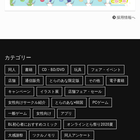
採用情報へ
カテゴリー
同人
書籍
CD・BD/DVD
玩具
フェア・イベント
店舗
通信販売
とらのあな限定版
その他
電子書籍
キャンペーン
イラスト展
店舗フェア・セール
女性向けサークル紹介
とらのあな×韓国
PCゲーム
一般ゲーム
女性向け
アプリ
BL初心者におすすめコミック
オンラインとら祭り2020夏
大感謝祭
ツクルノモリ
同人アンケート