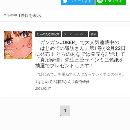
ツイートする
LINEで送る
全1件中 1件目を表示
とらのあな限定版
フェア・イベント
書籍
「ガンガンJOKER」で大人気連載中の
「はじめての諏訪さん」第1巻が2月22日
に発売！ とらのあなでは発売を記念して
「真沼靖佳」先生直筆サインミニ色紙を
抽選でプレゼントします！
〝はじめて〟を重ねて大人になっていく男女の付き合いたてラブコメディ！ 「ガンガンJOKER」で大人気連載中の「はじめての諏訪さん」第1巻が2月22日に発売！ とらのあなでは発売を記念して「真沼靖佳」先生直筆サインミニ色紙の抽選フェアを開催！ この企画のためご用意いただいた直筆サインミニ色紙を手に入れるチャンス！ この機会に是非ご応募ください!!
#はじめての諏訪さん
#真沼靖佳
2021.02.17
1