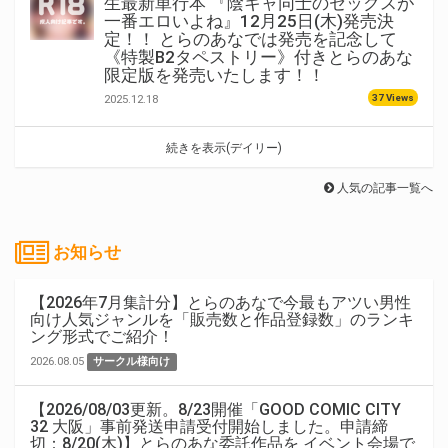
生最新単行本 『陰キャ同士のセックスが
一番エロいよね』12月25日(木)発売決
定！！ とらのあなでは発売を記念して
《特製B2タペストリー》付きとらのあな
限定版を発売いたします！！
37 Views
2025.12.18
続きを表示(デイリー)
人気の記事一覧へ
お知らせ
【2026年7月集計分】とらのあなで今最もアツい男性
向け人気ジャンルを「販売数と作品登録数」のランキ
ング形式でご紹介！
2026.08.05
サークル様向け
【2026/08/03更新。8/23開催「GOOD COMIC CITY
32 大阪」事前発送申請受付開始しました。申請締
切：8/20(木)】とらのあな委託作品を イベント会場で