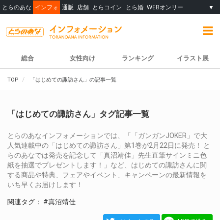
とらのあな
インフォ
通販
店舗
とらコイン
とら婚
WEBオンリー
▼
総合
女性向け
ランキング
イラスト展
TOP
「はじめての諏訪さん」の記事一覧
「はじめての諏訪さん」タグ記事一覧
とらのあなインフォメーションでは、「「ガンガンJOKER」で大
人気連載中の「はじめての諏訪さん」第1巻が2月22日に発売！ と
らのあなでは発売を記念して「真沼靖佳」先生直筆サインミニ色
紙を抽選でプレゼントします！」など、はじめての諏訪さんに関
する商品や特典、フェアやイベント、キャンペーンの最新情報を
いち早くお届けします！
関連タグ：
#真沼靖佳