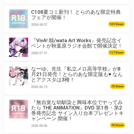
C108夏コミ新刊！ とらのあな限定特典
フェアが開催！
149 Views
2026.08.07
『VivA! 緜/wata Art Works』発売記念イ
ベントが秋葉原ラジオ会館で開催決定！
117 Views
2026.07.31
なーゆ。先生『私立メロ高等学校』が8
月21日発売！とらのあな限定版も♥ なん
とアクスタは3種！
73 Views
2026.06.19
『無自覚な幼馴染と興味本位でヤってみ
たら THE ANIMATION』DVD 第1巻・第2
巻発売記念 サイン入り台本プレゼントキ
ャンペーン 開催！
70 Views
2026.08.06