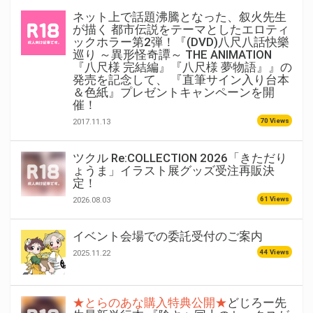
ネット上で話題沸騰となった、叙火先生
が描く 都市伝説をテーマとしたエロティ
ックホラー第2弾！『(DVD)八尺八話快樂
巡り ～異形怪奇譚～ THE ANIMATION
『八尺様 完結編』『八尺様 夢物語』』の
発売を記念して、 『直筆サイン入り台本
＆色紙』プレゼントキャンペーンを開
催！
70 Views
2017.11.13
ツクル Re:COLLECTION 2026「きただり
ょうま」イラスト展グッズ受注再販決
定！
61 Views
2026.08.03
イベント会場での委託受付のご案内
44 Views
2025.11.22
★とらのあな購入特典公開★
どじろー先