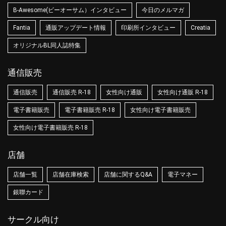
B-Awesome(ビーオーサム）インタビュー
今日のメルマガ
Fantia
通販アップデート情報
印刷所インタビュー
Creatia
オリジナルBL同人誌特集
通信販売
通信販売
通信販売 R-18
女性向け通販
女性向け通販 R-18
電子書籍販売
電子書籍販売 R-18
女性向け電子書籍販売
女性向け電子書籍販売 R-18
店舗
店舗一覧
店舗在庫検索
店舗に関するQ&A
電子マネー
銀聯カード
サークル向け