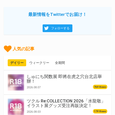
最新情報をTwitterでお届け！
フォローする
人気の記事
デイリー
ウィークリー
全期間
しゅにち関数展 即將在虎之穴台北店舉
辦！
769 Views
2026.08.07
ツクル Re:COLLECTION 2026「水龍敬」
イラスト展グッズ受注再販決定！
179 Views
2026.08.03