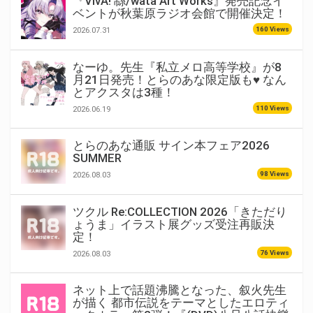
『VivA! 緜/wata Art Works』発売記念イ
ベントが秋葉原ラジオ会館で開催決定！
160 Views
2026.07.31
なーゆ。先生『私立メロ高等学校』が8
月21日発売！とらのあな限定版も♥ なん
とアクスタは3種！
110 Views
2026.06.19
とらのあな通販 サイン本フェア2026
SUMMER
98 Views
2026.08.03
ツクル Re:COLLECTION 2026「きただり
ょうま」イラスト展グッズ受注再販決
定！
76 Views
2026.08.03
ネット上で話題沸騰となった、叙火先生
が描く 都市伝説をテーマとしたエロティ