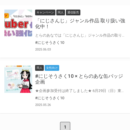
キャンペーン
同人
通信販売
「にじさんじ」ジャンル作品 取り扱い強
化中！
とらのあなでは「にじさんじ」ジャンル作品の取り扱い強化中！！ サークル様の創作・交流活動を充実させる機能や施策を多数ご用意！ 更に6/29開催の「#にじそうさく10」では「#にじそうさく10×とらのあな缶バッジ企画」や イベント会場から「とらのあな」に委託作品を無料で発送いただけます！
#にじそうさく10
2025.06.03
同人
女性向け
#にじそうさく10 × とらのあな缶バッジ
企画
★企画参加受付は終了しました★ 6月29日（日）東京ビッグサイトにて開催の「#にじそうさく10」内、とらのあなブースにて、 サークル様が作成した缶バッジ用イラストを使用した缶バッジを製造します！ 当企画に参加のサークル様は、イベント会場にてお客様へ缶バッジ用イラスト台紙を配布し 無料で缶バッジを製造できます！ サークル様のファンの方への記念グッズとして！イベント参加の記念グッズとして！など、 サークル様、お客様に楽しんでいただける企画です！ 是非ご参加ください。
#にじそうさく10
2025.05.26
1