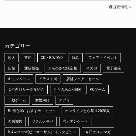
採用情報へ
カテゴリー
同人
書籍
CD・BD/DVD
玩具
フェア・イベント
店舗
通信販売
とらのあな限定版
その他
電子書籍
キャンペーン
イラスト展
店舗フェア・セール
女性向けサークル紹介
とらのあな×韓国
PCゲーム
一般ゲーム
女性向け
アプリ
BL初心者におすすめコミック
オンラインとら祭り2020夏
大感謝祭
ツクルノモリ
同人アンケート
B-Awesome(ビーオーサム）インタビュー
今日のメルマガ