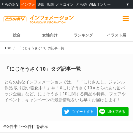
とらのあな
インフォ
通販
店舗
とらコイン
とら婚
WEBオンリー
▼
総合
女性向け
ランキング
イラスト展
TOP
「にじそうさく10」の記事一覧
「にじそうさく10」タグ記事一覧
とらのあなインフォメーションでは、「「にじさんじ」ジャンル
作品 取り扱い強化中！」や「#にじそうさく10 × とらのあな缶バ
ッジ企画」など、にじそうさく10に関する商品や特典、フェアや
イベント、キャンペーンの最新情報をいち早くお届けします！
ツイートする
LINEで送る
全2件中 1〜2件目を表示