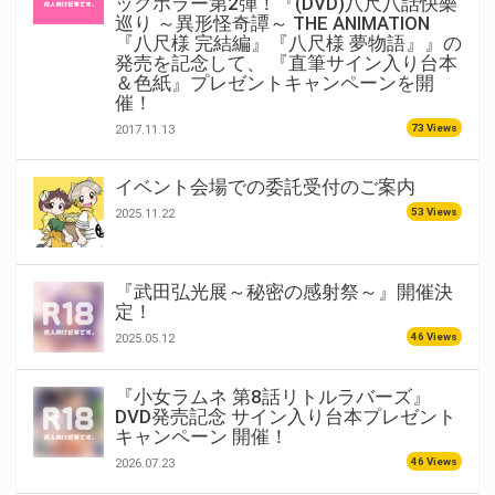
ックホラー第2弾！『(DVD)八尺八話快樂
巡り ～異形怪奇譚～ THE ANIMATION
『八尺様 完結編』『八尺様 夢物語』』の
発売を記念して、 『直筆サイン入り台本
＆色紙』プレゼントキャンペーンを開
催！
73 Views
2017.11.13
イベント会場での委託受付のご案内
53 Views
2025.11.22
『武田弘光展～秘密の感射祭～』開催決
定！
46 Views
2025.05.12
『小女ラムネ 第8話リトルラバーズ』
DVD発売記念 サイン入り台本プレゼント
キャンペーン 開催！
46 Views
2026.07.23