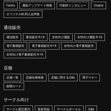
Fantia
通販アップデート情報
印刷所インタビュー
Creatia
オリジナルBL同人誌特集
通信販売
通信販売
通信販売 R-18
女性向け通販
女性向け通販 R-18
電子書籍販売
電子書籍販売 R-18
女性向け電子書籍販売
女性向け電子書籍販売 R-18
店舗
店舗一覧
店舗在庫検索
店舗に関するQ&A
電子マネー
銀聯カード
サークル向け
サークル委託案内
新規登録
サークルポータル
Q&A