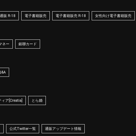
販 R-18
電子書籍販売
電子書籍販売 R-18
女性向け電子書籍販売
マネー
銀聯カード
Q&A
ア[Creatia]
とら婚
☆
公式Twitter一覧
通販アップデート情報