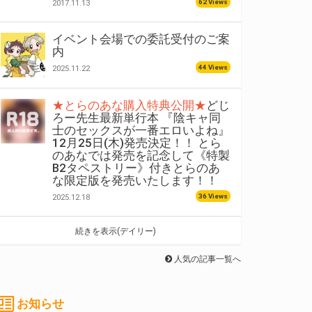
62 Views
2017.11.13
イベント会場での委託受付のご案
内
44 Views
2025.11.22
★とらのあな購入特典公開★
どじ
ろー先生最新単行本 『陰キャ同
士のセックスが一番エロいよね』
12月25日(木)発売決定！！ とら
のあなでは発売を記念して《特製
B2タペストリー》付きとらのあ
な限定版を発売いたします！！
36 Views
2025.12.18
続きを表示(デイリー)
人気の記事一覧へ
お知らせ