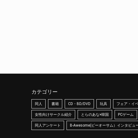
カテゴリー
同人
書籍
CD・BD/DVD
玩具
フェア・イ
女性向けサークル紹介
とらのあな×韓国
PCゲーム
同人アンケート
B-Awesome(ビーオーサム）インタビュ