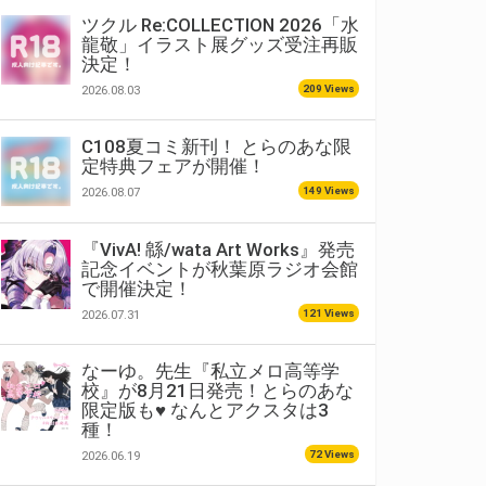
ツクル Re:COLLECTION 2026「水
龍敬」イラスト展グッズ受注再販
決定！
209 Views
2026.08.03
C108夏コミ新刊！ とらのあな限
定特典フェアが開催！
149 Views
2026.08.07
『VivA! 緜/wata Art Works』発売
記念イベントが秋葉原ラジオ会館
で開催決定！
121 Views
2026.07.31
なーゆ。先生『私立メロ高等学
校』が8月21日発売！とらのあな
限定版も♥ なんとアクスタは3
種！
72 Views
2026.06.19