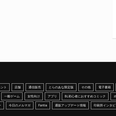
ベント
店舗
通信販売
とらのあな限定版
その他
電子書籍
一般ゲーム
女性向け
アプリ
BL初心者におすすめコミック
ー
今日のメルマガ
Fantia
通販アップデート情報
印刷所インタビ