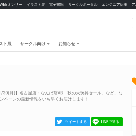
WEBオンリー
イラスト展
電子書籍
サークルポータル
エンジニア採用
ア
スト展
サークル向け
お知らせ
1/30(月)】名古屋店・なんば店AB 秋の大玩具セール」など、な
ャンペーンの最新情報をいち早くお届けします！
ツイートする
LINEで送る