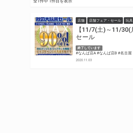
全1件中 1件目を表示
店舗
店舗フェア・セール
玩具
【11/7(土)～11
セール
終了しています
#なんば店A
#なんば店B
#名古屋
2020.11.03