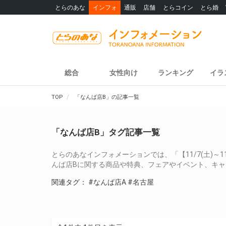
とらのあな
インフォ
通販
店舗
とらコイン
とら婚
総合
女性向け
ランキング
イラ
TOP
「なんば店B」の記事一覧
「なんば店B」タグ記事一覧
とらのあなインフォメーションでは、「【11/7(土)～1
んば店Bに関する商品や特典、フェアやイベント、キ
関連タグ：
#なんば店A
#名古屋