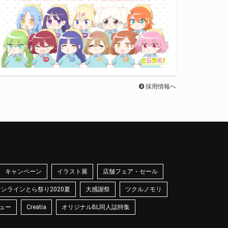
採用情報へ
キャンペーン
イラスト展
店舗フェア・セール
オンラインとら祭り2020夏
大感謝祭
ツクルノモリ
ュー
Creatia
オリジナルBL同人誌特集