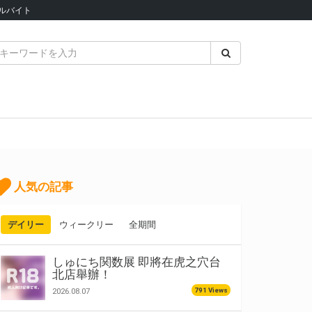
ルバイト
人気の記事
デイリー
ウィークリー
全期間
しゅにち関数展 即將在虎之穴台
北店舉辦！
791 Views
2026.08.07