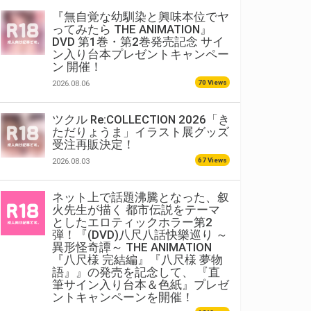
『無自覚な幼馴染と興味本位でヤ
ってみたら THE ANIMATION』
DVD 第1巻・第2巻発売記念 サイ
ン入り台本プレゼントキャンペー
ン 開催！
70 Views
2026.08.06
ツクル Re:COLLECTION 2026「き
ただりょうま」イラスト展グッズ
受注再販決定！
67 Views
2026.08.03
ネット上で話題沸騰となった、叙
火先生が描く 都市伝説をテーマ
としたエロティックホラー第2
弾！『(DVD)八尺八話快樂巡り ～
異形怪奇譚～ THE ANIMATION
『八尺様 完結編』『八尺様 夢物
語』』の発売を記念して、 『直
筆サイン入り台本＆色紙』プレゼ
ントキャンペーンを開催！