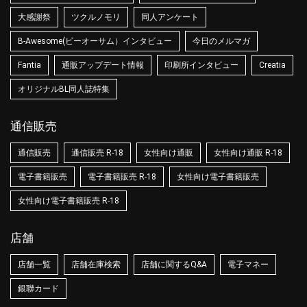
大感謝祭
ツクルノモリ
同人アンケート
B-Awesome(ビーオーサム）インタビュー
今日のメルマガ
Fantia
通販アップデート情報
印刷所インタビュー
Creatia
オリジナルBL同人誌特集
通信販売
通信販売
通信販売 R-18
女性向け通販
女性向け通販 R-18
電子書籍販売
電子書籍販売 R-18
女性向け電子書籍販売
女性向け電子書籍販売 R-18
店舗
店舗一覧
店舗在庫検索
店舗に関するQ&A
電子マネー
銀聯カード