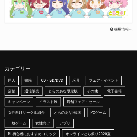
採用情報へ
カテゴリー
同人
書籍
CD・BD/DVD
玩具
フェア・イベント
店舗
通信販売
とらのあな限定版
その他
電子書籍
キャンペーン
イラスト展
店舗フェア・セール
女性向けサークル紹介
とらのあな×韓国
PCゲーム
一般ゲーム
女性向け
アプリ
BL初心者におすすめコミック
オンラインとら祭り2020夏