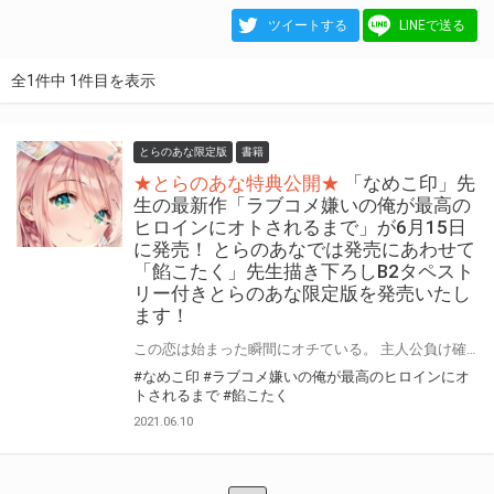
ツイートする
LINEで送る
全1件中 1件目を表示
とらのあな限定版
書籍
★とらのあな特典公開★
「なめこ印」先
生の最新作「ラブコメ嫌いの俺が最高の
ヒロインにオトされるまで」が6月15日
に発売！ とらのあなでは発売にあわせて
「餡こたく」先生描き下ろしB2タペスト
リー付きとらのあな限定版を発売いたし
ます！
この恋は始まった瞬間にオチている。 主人公負け確ラブコメディ! 「なめこ印」先生の最新作「ラブコメ嫌いの俺が最高のヒロインにオトされるまで」が6月15日に発売！ とらのあなでは本作の発売を記念して「B2タペストリー付きとらのあな限定版」を実施いたします！ イラストはイラスト担当「餡こたく」先生の描き下ろしイラストです！ とらのあな限定版は限られておりますのでお見逃しなくっ！！
#なめこ印
#ラブコメ嫌いの俺が最高のヒロインにオ
トされるまで
#餡こたく
2021.06.10