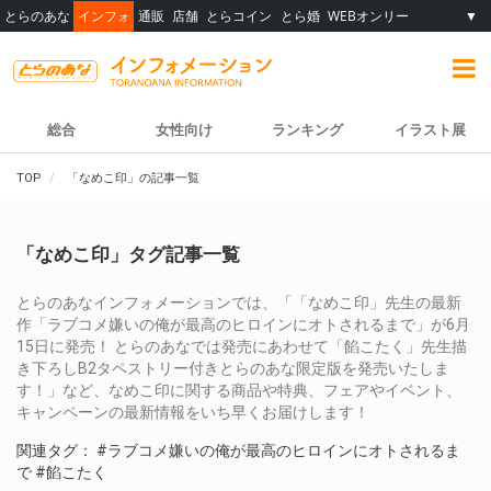
とらのあな
インフォ
通販
店舗
とらコイン
とら婚
WEBオンリー
▼
総合
女性向け
ランキング
イラスト展
TOP
「なめこ印」の記事一覧
「なめこ印」タグ記事一覧
とらのあなインフォメーションでは、「「なめこ印」先生の最新
作「ラブコメ嫌いの俺が最高のヒロインにオトされるまで」が6月
15日に発売！ とらのあなでは発売にあわせて「餡こたく」先生描
き下ろしB2タペストリー付きとらのあな限定版を発売いたしま
す！」など、なめこ印に関する商品や特典、フェアやイベント、
キャンペーンの最新情報をいち早くお届けします！
関連タグ：
#ラブコメ嫌いの俺が最高のヒロインにオトされるま
で
#餡こたく