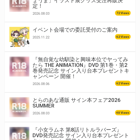
ょうま」イラスト展グッズ受注再販決
定！
72 Views
2026.08.03
イベント会場での委託受付のご案内
62 Views
2025.11.22
『無自覚な幼馴染と興味本位でヤってみ
たら THE ANIMATION』DVD 第1巻・第2
巻発売記念 サイン入り台本プレゼントキ
ャンペーン 開催！
62 Views
2026.08.06
とらのあな通販 サイン本フェア2026
SUMMER
48 Views
2026.08.03
『小女ラムネ 第8話リトルラバーズ』
DVD発売記念 サイン入り台本プレゼント