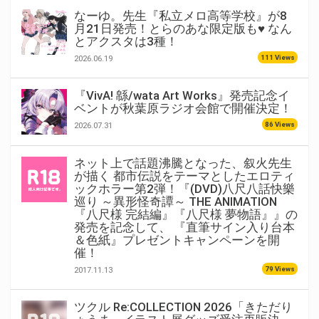
なーゆ。先生『私立メロ高等学校』が8
月21日発売！とらのあな限定版も♥ なん
とアクスタは3種！
111 Views
2026.06.19
『VivA! 緜/wata Art Works』発売記念イ
ベントが秋葉原ラジオ会館で開催決定！
86 Views
2026.07.31
ネット上で話題沸騰となった、叙火先生
が描く 都市伝説をテーマとしたエロティ
ックホラー第2弾！『(DVD)八尺八話快樂
巡り ～異形怪奇譚～ THE ANIMATION
『八尺様 完結編』『八尺様 夢物語』』の
発売を記念して、 『直筆サイン入り台本
＆色紙』プレゼントキャンペーンを開
催！
79 Views
2017.11.13
ツクル Re:COLLECTION 2026「きただり