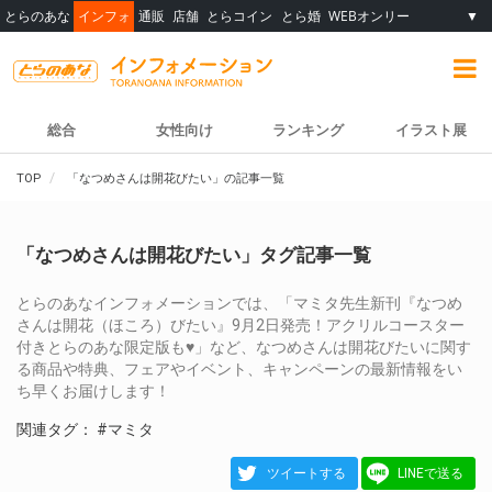
とらのあな
インフォ
通販
店舗
とらコイン
とら婚
WEBオンリー
▼
総合
女性向け
ランキング
イラスト展
TOP
「なつめさんは開花びたい」の記事一覧
「なつめさんは開花びたい」タグ記事一覧
とらのあなインフォメーションでは、「マミタ先生新刊『なつめ
さんは開花（ほころ）びたい』9月2日発売！アクリルコースター
付きとらのあな限定版も♥」など、なつめさんは開花びたいに関す
る商品や特典、フェアやイベント、キャンペーンの最新情報をい
ち早くお届けします！
関連タグ：
#マミタ
ツイートする
LINEで送る