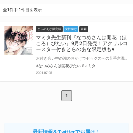
全1件中 1件目を表示
とらのあな限定版
女性向け
書籍
マミタ先生新刊『なつめさんは開花（ほ
ころ）びたい』9月2日発売！アクリルコ
ースター付きとらのあな限定版も♥
お付き合い中の鴻のおかげでセックスへの苦手意識を払拭できたなつめ。 鴻のかっこよさを再認識し、彼に相応しくなりたいと再びアジェンダ作成を決意。 そんな中、幼馴染のくるみが帰国して……!? なつめさん待望の続刊♥マミタ先生『なつめさんは開花（ほころ）びたい』が9月2日発売決定！ とらのあなでは刊行を記念してアクリルコースター付きとらのあな限定版を発売致します♡ 池袋店・通販にて予約開始！とらのあな限定版は数量限定生産となりますので、お早めにご予約下さい！
#なつめさんは開花びたい
#マミタ
2024.07.05
1
最新情報をTwitterでお届け！