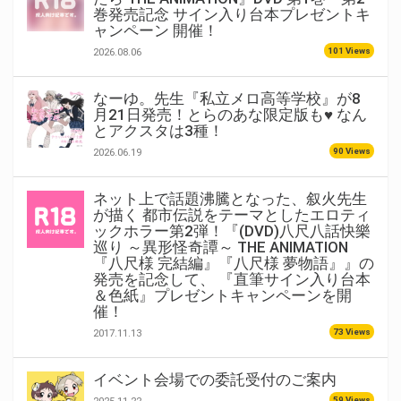
巻発売記念 サイン入り台本プレゼントキ
ャンペーン 開催！
101 Views
2026.08.06
なーゆ。先生『私立メロ高等学校』が8
月21日発売！とらのあな限定版も♥ なん
とアクスタは3種！
90 Views
2026.06.19
ネット上で話題沸騰となった、叙火先生
が描く 都市伝説をテーマとしたエロティ
ックホラー第2弾！『(DVD)八尺八話快樂
巡り ～異形怪奇譚～ THE ANIMATION
『八尺様 完結編』『八尺様 夢物語』』の
発売を記念して、 『直筆サイン入り台本
＆色紙』プレゼントキャンペーンを開
催！
73 Views
2017.11.13
イベント会場での委託受付のご案内
59 Views