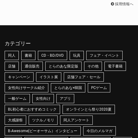
採用情報へ
カテゴリー
同人
書籍
CD・BD/DVD
玩具
フェア・イベント
店舗
通信販売
とらのあな限定版
その他
電子書籍
キャンペーン
イラスト展
店舗フェア・セール
女性向けサークル紹介
とらのあな×韓国
PCゲーム
一般ゲーム
女性向け
アプリ
BL初心者におすすめコミック
オンラインとら祭り2020夏
大感謝祭
ツクルノモリ
同人アンケート
B-Awesome(ビーオーサム）インタビュー
今日のメルマガ