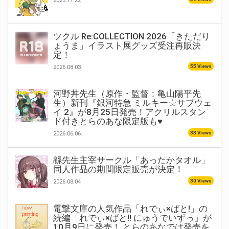
2025.11.22
ツクル Re:COLLECTION 2026「きただり
ょうま」イラスト展グッズ受注再販決
定！
55 Views
2026.08.03
河野丼先生（原作・監督：亀山陽平先
生）新刊『銀河特急 ミルキー☆サブウェ
イ 2』が8月25日発売！アクリルスタン
ド付きとらのあな限定版も♥
33 Views
2026.06.06
緜先生主宰サークル「あったかタオル」
同人作品の期間限定販売が決定！
30 Views
2026.08.04
電撃文庫の人気作品「れでぃ×ばと!」の
続編「れでぃ×ばと!! にゅうでいずっ」が
10月9日に発売！ とらのあなでは発売を