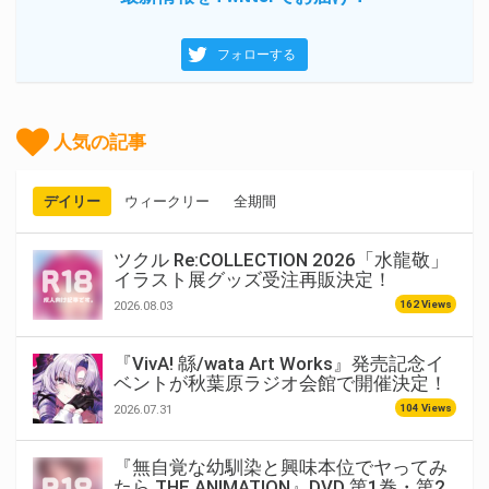
フォローする
人気の記事
デイリー
ウィークリー
全期間
ツクル Re:COLLECTION 2026「水龍敬」
イラスト展グッズ受注再販決定！
162 Views
2026.08.03
『VivA! 緜/wata Art Works』発売記念イ
ベントが秋葉原ラジオ会館で開催決定！
104 Views
2026.07.31
『無自覚な幼馴染と興味本位でヤってみ
たら THE ANIMATION』DVD 第1巻・第2