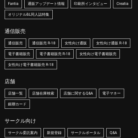
Fantia
通販アップデート情報
印刷所インタビュー
Creatia
オリジナルBL同人誌特集
通信販売
通信販売
通信販売 R-18
女性向け通販
女性向け通販 R-18
電子書籍販売
電子書籍販売 R-18
女性向け電子書籍販売
女性向け電子書籍販売 R-18
店舗
店舗一覧
店舗在庫検索
店舗に関するQ&A
電子マネー
銀聯カード
サークル向け
サークル委託案内
新規登録
サークルポータル
Q&A