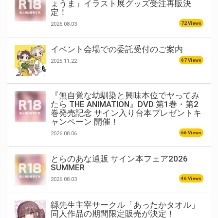
ょうま」イラスト展グッズ受注再販決
定！
72 Views
2026.08.03
イベント会場での委託受付のご案内
67 Views
2025.11.22
『無自覚な幼馴染と興味本位でヤってみ
たら THE ANIMATION』DVD 第1巻・第2
巻発売記念 サイン入り台本プレゼントキ
ャンペーン 開催！
66 Views
2026.08.06
とらのあな通販 サイン本フェア2026
SUMMER
46 Views
2026.08.03
緜先生主宰サークル「あったかタオル」
同人作品の期間限定販売が決定！