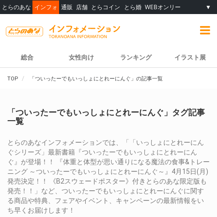
とらのあな
インフォ
通販
店舗
とらコイン
とら婚
WEBオンリー
▼
総合
女性向け
ランキング
イラスト展
TOP
「ついったーでもいっしょにとれーにんぐ」の記事一覧
「ついったーでもいっしょにとれーにんぐ」タグ記事
一覧
とらのあなインフォメーションでは、「「いっしょにとれーにん
ぐシリーズ」最新書籍『ついったーでもいっしょにとれーにん
ぐ』が登場！！ 『体重と体型が思い通りになる魔法の食事&トレー
ニング ～ついったーでもいっしょにとれーにんぐ～』4月15日(月)
発売決定！！ 《B2スウェードポスター》付きとらのあな限定版も
発売！！」など、ついったーでもいっしょにとれーにんぐに関す
る商品や特典、フェアやイベント、キャンペーンの最新情報をい
ち早くお届けします！