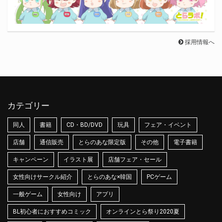
採用情報へ
カテゴリー
同人
書籍
CD・BD/DVD
玩具
フェア・イベント
店舗
通信販売
とらのあな限定版
その他
電子書籍
キャンペーン
イラスト展
店舗フェア・セール
女性向けサークル紹介
とらのあな×韓国
PCゲーム
一般ゲーム
女性向け
アプリ
BL初心者におすすめコミック
オンラインとら祭り2020夏