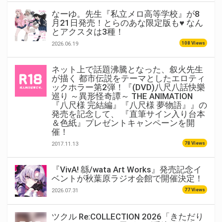
なーゆ。先生『私立メロ高等学校』が8
月21日発売！とらのあな限定版も♥ なん
とアクスタは3種！
108 Views
2026.06.19
ネット上で話題沸騰となった、叙火先生
が描く 都市伝説をテーマとしたエロティ
ックホラー第2弾！『(DVD)八尺八話快樂
巡り ～異形怪奇譚～ THE ANIMATION
『八尺様 完結編』『八尺様 夢物語』』の
発売を記念して、 『直筆サイン入り台本
＆色紙』プレゼントキャンペーンを開
催！
78 Views
2017.11.13
『VivA! 緜/wata Art Works』発売記念イ
ベントが秋葉原ラジオ会館で開催決定！
77 Views
2026.07.31
ツクル Re:COLLECTION 2026「きただり