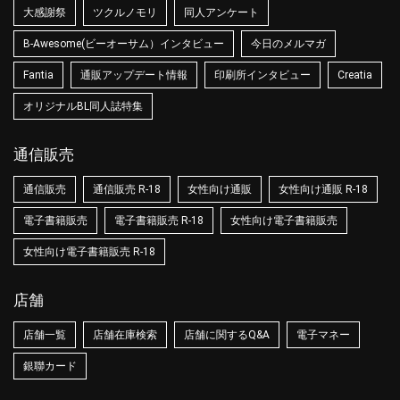
大感謝祭
ツクルノモリ
同人アンケート
B-Awesome(ビーオーサム）インタビュー
今日のメルマガ
Fantia
通販アップデート情報
印刷所インタビュー
Creatia
オリジナルBL同人誌特集
通信販売
通信販売
通信販売 R-18
女性向け通販
女性向け通販 R-18
電子書籍販売
電子書籍販売 R-18
女性向け電子書籍販売
女性向け電子書籍販売 R-18
店舗
店舗一覧
店舗在庫検索
店舗に関するQ&A
電子マネー
銀聯カード