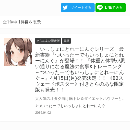
ツイートする
LINEで送る
全1件中 1件目を表示
とらのあな限定版
書籍
「いっしょにとれーにんぐシリーズ」最
新書籍『ついったーでもいっしょにとれ
ーにんぐ』が登場！！ 『体重と体型が思
い通りになる魔法の食事&トレーニング
～ついったーでもいっしょにとれーにん
ぐ～』4月15日(月)発売決定！！ 《B2ス
ウェードポスター》付きとらのあな限定
版も発売！！
大人気のオタク向け筋トレ＆ダイエットハウツーとしてツイッター連載中の『ついったーでもいっしょにとれーにんぐ』をまとめた本が登場します。 筋トレ初心者もオススメな、丁寧な解説と分かりやすい図解で教えてくれるトレーニング方法に、『ダイエット＆トレーニングに役立つ！コンビニやスーパーで買える食品ガイド』も掲載！！ とらのあなでは発売を記念して、メインキャラクターひなこの《B2スウェードポスター》付きとらのあな限定版をご用意しました。 お買い逃がしのないよう、是非お求めください！
#ついったーでもいっしょにとれーにんぐ
2019.04.02