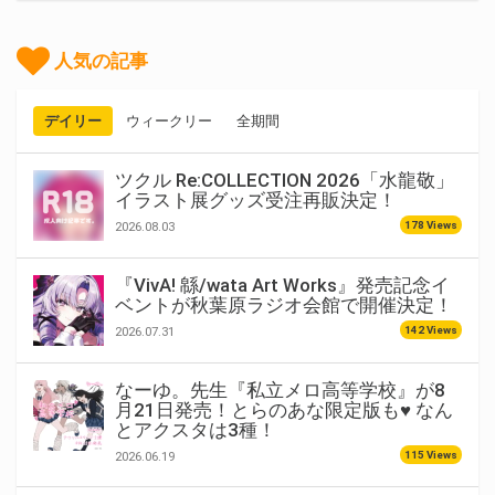
人気の記事
デイリー
ウィークリー
全期間
ツクル Re:COLLECTION 2026「水龍敬」
イラスト展グッズ受注再販決定！
178 Views
2026.08.03
『VivA! 緜/wata Art Works』発売記念イ
ベントが秋葉原ラジオ会館で開催決定！
142 Views
2026.07.31
なーゆ。先生『私立メロ高等学校』が8
月21日発売！とらのあな限定版も♥ なん
とアクスタは3種！
115 Views
2026.06.19