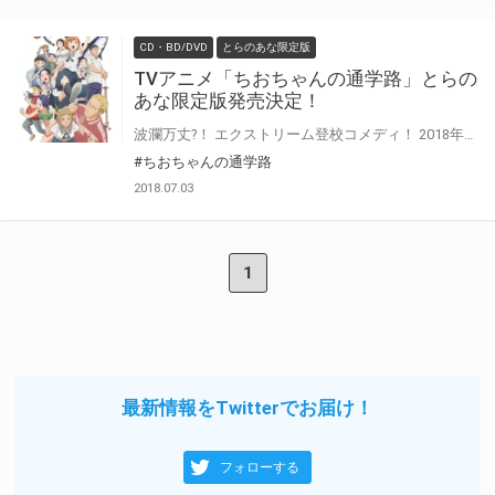
CD・BD/DVD
とらのあな限定版
TVアニメ「ちおちゃんの通学路」とらの
あな限定版発売決定！
波瀾万丈?！ エクストリーム登校コメディ！ 2018年7月よりテレビアニメの放映がスタートする、 『ちおちゃんの通学路』のBlu-ray/DVDの発売が早くも決定！ とらのあなでは、Blu-rayBOX/DVDBOX上下巻で『とらのあな限定版』を発売！！ 気になるとらのあな限定版の特典は… 上巻にて【アニメ描き下ろしイラスト使用B2布ポスター①】。 下巻では【アニメ描き下ろしイラスト使用B2布ポスター②】を実施！ 更に！とらのあな限定版の上下巻連動特典として、『「ちお散歩」とらのあな特別版DVD』も実施決定！ また、とらのあな限定版だけでなく、 Blu-ray＆DVDでも、とらのあなオリジナル上下巻連動特典として『アニメ描き下ろしイラスト使用上・下巻収納BOX』をプレゼント♪ 是非とも、とらのあな対象店舗でご予約・ご購入をお待ちしております♪♪
#ちおちゃんの通学路
2018.07.03
1
最新情報をTwitterでお届け！
フォローする