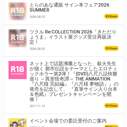
とらのあな通販 サイン本フェア2026
SUMMER
92 Views
2026.08.03
ツクル Re:COLLECTION 2026「きただり
ょうま」イラスト展グッズ受注再販決
定！
74 Views
2026.08.03
ネット上で話題沸騰となった、叙火先生
が描く 都市伝説をテーマとしたエロティ
ックホラー第2弾！『(DVD)八尺八話快樂
巡り ～異形怪奇譚～ THE ANIMATION
『八尺様 完結編』『八尺様 夢物語』』の
発売を記念して、 『直筆サイン入り台本
＆色紙』プレゼントキャンペーンを開
催！
69 Views
2017.11.13
イベント会場での委託受付のご案内