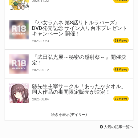
55 Views
2025.11.22
『小女ラムネ 第8話リトルラバーズ』
DVD発売記念 サイン入り台本プレゼント
キャンペーン 開催！
51 Views
2026.07.23
『武田弘光展～秘密の感射祭～』開催決
定！
43 Views
2025.05.12
緜先生主宰サークル「あったかタオル」
同人作品の期間限定販売が決定！
37 Views
2026.08.04
続きを表示(デイリー)
人気の記事一覧へ