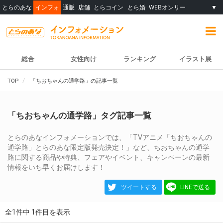
とらのあな
インフォ
通販
店舗
とらコイン
とら婚
WEBオンリー
▼
総合
女性向け
ランキング
イラスト展
TOP
「ちおちゃんの通学路」の記事一覧
「ちおちゃんの通学路」タグ記事一覧
とらのあなインフォメーションでは、「TVアニメ「ちおちゃんの
通学路」とらのあな限定版発売決定！」など、ちおちゃんの通学
路に関する商品や特典、フェアやイベント、キャンペーンの最新
情報をいち早くお届けします！
ツイートする
LINEで送る
全1件中 1件目を表示