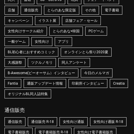
店舗
通信販売
とらのあな限定版
その他
電子書籍
キャンペーン
イラスト展
店舗フェア・セール
女性向けサークル紹介
とらのあな×韓国
PCゲーム
一般ゲーム
女性向け
アプリ
BL初心者におすすめコミック
オンラインとら祭り2020夏
大感謝祭
ツクルノモリ
同人アンケート
B-Awesome(ビーオーサム）インタビュー
今日のメルマガ
Fantia
通販アップデート情報
印刷所インタビュー
Creatia
オリジナルBL同人誌特集
通信販売
通信販売
通信販売 R-18
女性向け通販
女性向け通販 R-18
電子書籍販売
電子書籍販売 R-18
女性向け電子書籍販売