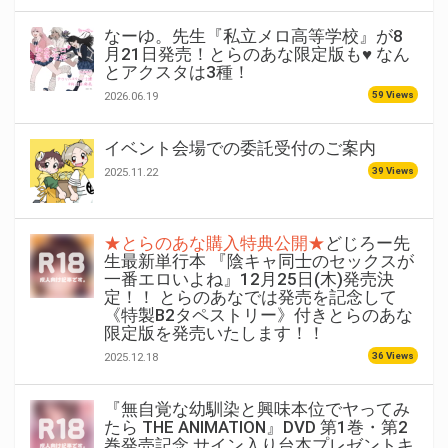
なーゆ。先生『私立メロ高等学校』が8
月21日発売！とらのあな限定版も♥ なん
とアクスタは3種！
59 Views
2026.06.19
イベント会場での委託受付のご案内
39 Views
2025.11.22
★とらのあな購入特典公開★
どじろー先
生最新単行本 『陰キャ同士のセックスが
一番エロいよね』12月25日(木)発売決
定！！ とらのあなでは発売を記念して
《特製B2タペストリー》付きとらのあな
限定版を発売いたします！！
36 Views
2025.12.18
『無自覚な幼馴染と興味本位でヤってみ
たら THE ANIMATION』DVD 第1巻・第2
巻発売記念 サイン入り台本プレゼントキ