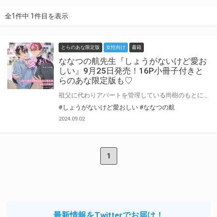
全1件中 1件目を表示
とらのあな限定版
女性向け
書籍
ななつの航先生『しょうがないけど愛お
しい』9月25日発売！16P小冊子付きと
らのあな限定版も♡
祖父に代わりアパートを管理している尚樹のもとに、大学入学にあわせて従兄弟の圭吾が引っ越してくることに。 自分に懐いていた圭吾との再会を楽しみにしていたが、彼は無口で何を考えているかわからないイケメンに成長していた。 最初は困惑しつつも、近くで生活していくなかで次第に縮まる圭吾との距離に居心地の良さを感じていく…… しかしある日、圭吾が自分のストーカーをしていたことが発覚して――!?!? 尚樹はどうしても突き放せず、なんとか自分への好意を“矯正”しようとするのだが…？ 「尚にいに嫌われたら、これからどうやって生きていけば…？？？」 愛が激重なストーカーイケメン×お人好しな年上青年が繰り広げる、純愛（!?）ラブストーリー！ ななつの航先生新刊『しょうがないけど愛おしい』が9月25日発売！ とらのあなでは刊行を記念して描き下ろし入り16P小冊子付きとらのあな限定版を発売致します！ 池袋店・通販にて予約開始！有償特典は数量限定生産となりますので、お早めにご予約下さい！
#しょうがないけど愛おしい
#ななつの航
2024.09.02
1
最新情報をTwitterでお届け！