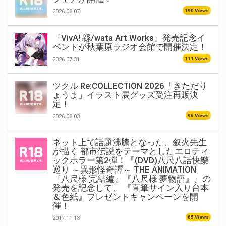
190 Views
2026.08.07
『VivA! 緜/wata Art Works』発売記念イ
ベントが秋葉原ラジオ会館で開催決定！
111 Views
2026.07.31
ツクル Re:COLLECTION 2026「きただり
ょうま」イラスト展グッズ受注再販決
定！
96 Views
2026.08.03
ネット上で話題沸騰となった、叙火先生
が描く 都市伝説をテーマとしたエロティ
ックホラー第2弾！『(DVD)八尺八話快樂
巡り ～異形怪奇譚～ THE ANIMATION
『八尺様 完結編』『八尺様 夢物語』』の
発売を記念して、 『直筆サイン入り台本
＆色紙』プレゼントキャンペーンを開
催！
65 Views
2017.11.13