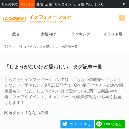
とらのあな
インフォ
通販
店舗
とらコイン
とら婚
WEBオンリー
▼
総合
女性向け
ランキング
イラスト展
TOP
「しょうがないけど愛おしい」の記事一覧
「しょうがないけど愛おしい」タグ記事一覧
とらのあなインフォメーションでは、「ななつの航先生『しょう
がないけど愛おしい』9月25日発売！16P小冊子付きとらのあな限
定版も♡」など、しょうがないけど愛おしいに関する商品や特
典、フェアやイベント、キャンペーンの最新情報をいち早くお届
けします！
関連タグ：
#ななつの航
ツイートする
LINEで送る