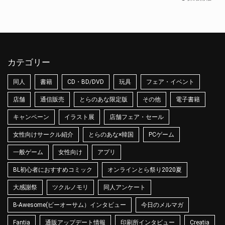
カテゴリー
同人
書籍
CD・BD/DVD
玩具
フェア・イベント
店舗
通信販売
とらのあな限定版
その他
電子書籍
キャンペーン
イラスト展
店舗フェア・セール
女性向けサークル紹介
とらのあな×韓国
PCゲーム
一般ゲーム
女性向け
アプリ
BL初心者におすすめコミック
オンラインとら祭り2020夏
大感謝祭
ツクルノモリ
同人アンケート
B-Awesome(ビーオーサム）インタビュー
今日のメルマガ
Fantia
通販アップデート情報
印刷所インタビュー
Creatia