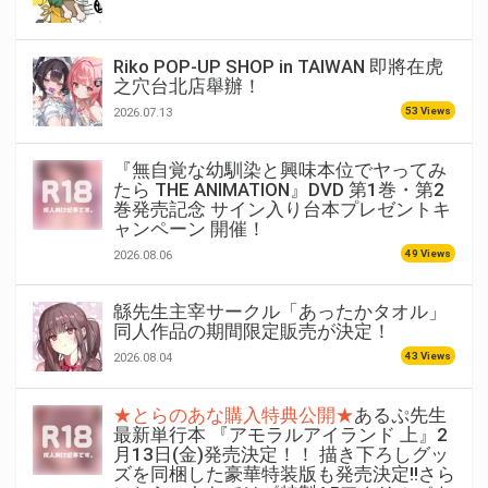
Riko POP-UP SHOP in TAIWAN 即將在虎
之穴台北店舉辦！
53 Views
2026.07.13
『無自覚な幼馴染と興味本位でヤってみ
たら THE ANIMATION』DVD 第1巻・第2
巻発売記念 サイン入り台本プレゼントキ
ャンペーン 開催！
49 Views
2026.08.06
緜先生主宰サークル「あったかタオル」
同人作品の期間限定販売が決定！
43 Views
2026.08.04
★とらのあな購入特典公開★
あるぷ先生
最新単行本 『アモラルアイランド 上』2
月13日(金)発売決定！！ 描き下ろしグッ
ズを同梱した豪華特装版も発売決定!!さら