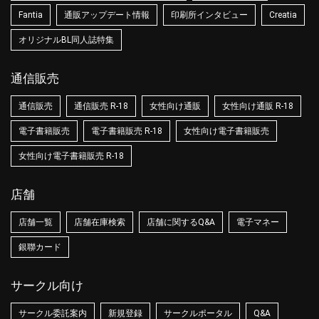
Fantia
通販アップデート情報
印刷所インタビュー
Creatia
オリジナルBL同人誌特集
通信販売
通信販売
通信販売 R-18
女性向け通販
女性向け通販 R-18
電子書籍販売
電子書籍販売 R-18
女性向け電子書籍販売
女性向け電子書籍販売 R-18
店舗
店舗一覧
店舗在庫検索
店舗に関するQ&A
電子マネー
銀聯カード
サークル向け
サークル委託案内
新規登録
サークルポータル
Q&A