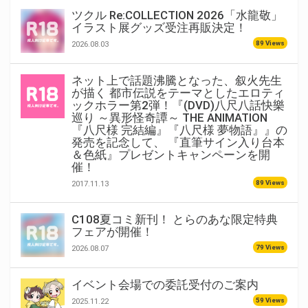
ツクル Re:COLLECTION 2026「水龍敬」
イラスト展グッズ受注再販決定！
89 Views
2026.08.03
ネット上で話題沸騰となった、叙火先生
が描く 都市伝説をテーマとしたエロティ
ックホラー第2弾！『(DVD)八尺八話快樂
巡り ～異形怪奇譚～ THE ANIMATION
『八尺様 完結編』『八尺様 夢物語』』の
発売を記念して、 『直筆サイン入り台本
＆色紙』プレゼントキャンペーンを開
催！
89 Views
2017.11.13
C108夏コミ新刊！ とらのあな限定特典
フェアが開催！
79 Views
2026.08.07
イベント会場での委託受付のご案内
59 Views
2025.11.22