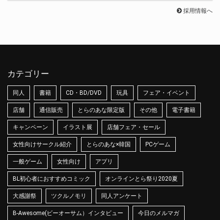
採用情報へ
カテゴリー
同人
書籍
CD・BD/DVD
玩具
フェア・イベント
店舗
通信販売
とらのあな限定版
その他
電子書籍
キャンペーン
イラスト展
店舗フェア・セール
女性向けサークル紹介
とらのあな×韓国
PCゲーム
一般ゲーム
女性向け
アプリ
BL初心者におすすめコミック
オンラインとら祭り2020夏
大感謝祭
ツクルノモリ
同人アンケート
B-Awesome(ビーオーサム）インタビュー
今日のメルマガ