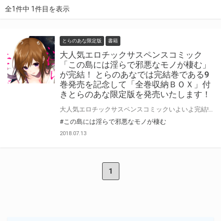
全1件中 1件目を表示
とらのあな限定版
書籍
大人気エロチックサスペンスコミック
「この島には淫らで邪悪なモノが棲む」
が完結！ とらのあなでは完結巻である9
巻発売を記念して「全巻収納ＢＯＸ」付
きとらのあな限定版を発売いたします！
大人気エロチックサスペンスコミックいよいよ完結! 「電撃大王」誌上で大人気の「この島には淫らで邪悪なモノが棲む」完結9巻が7/27に発売！ とらのあなでは完結を記念して全巻収納ＢＯＸ付の限定版を発売いたします。 イラストは「原 つもい」先生の描き下ろしイラストです！ 今までお買い上げのお客様も、完結を期に一気に読んでみたいというお客様も 是非この機会にお買い求めください！
#この島には淫らで邪悪なモノが棲む
2018.07.13
1