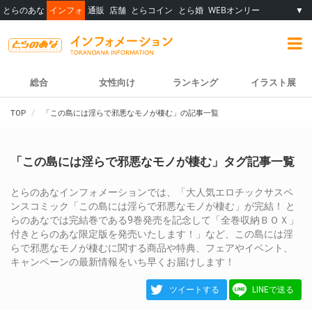
とらのあな
インフォ
通販
店舗
とらコイン
とら婚
WEBオンリー
▼
総合
女性向け
ランキング
イラスト展
TOP
「この島には淫らで邪悪なモノが棲む」の記事一覧
「この島には淫らで邪悪なモノが棲む」タグ記事一覧
とらのあなインフォメーションでは、「大人気エロチックサスペ
ンスコミック「この島には淫らで邪悪なモノが棲む」が完結！ と
らのあなでは完結巻である9巻発売を記念して「全巻収納ＢＯＸ」
付きとらのあな限定版を発売いたします！」など、この島には淫
らで邪悪なモノが棲むに関する商品や特典、フェアやイベント、
キャンペーンの最新情報をいち早くお届けします！
ツイートする
LINEで送る