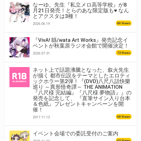
なーゆ。先生『私立メロ高等学校』が8
月21日発売！とらのあな限定版も♥ なん
とアクスタは3種！
86 Views
2026.06.19
『VivA! 緜/wata Art Works』発売記念イ
ベントが秋葉原ラジオ会館で開催決定！
72 Views
2026.07.31
ネット上で話題沸騰となった、叙火先生
が描く 都市伝説をテーマとしたエロティ
ックホラー第2弾！『(DVD)八尺八話快樂
巡り ～異形怪奇譚～ THE ANIMATION
『八尺様 完結編』『八尺様 夢物語』』の
発売を記念して、 『直筆サイン入り台本
＆色紙』プレゼントキャンペーンを開
催！
68 Views
2017.11.13
イベント会場での委託受付のご案内
63 Views