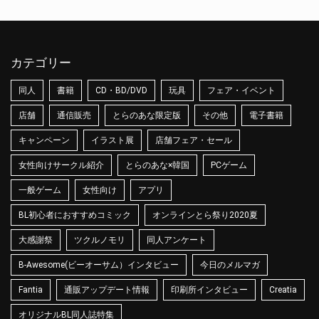
カテゴリー
同人
書籍
CD・BD/DVD
玩具
フェア・イベント
店舗
通信販売
とらのあな限定版
その他
電子書籍
キャンペーン
イラスト展
店舗フェア・セール
女性向けサークル紹介
とらのあな×韓国
PCゲーム
一般ゲーム
女性向け
アプリ
BL初心者におすすめコミック
オンラインとら祭り2020夏
大感謝祭
ツクルノモリ
同人アンケート
B-Awesome(ビーオーサム）インタビュー
今日のメルマガ
Fantia
通販アップデート情報
印刷所インタビュー
Creatia
オリジナルBL同人誌特集