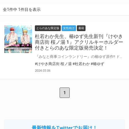
全1件中 1件目を表示
とらのあな限定版
女性向け
書籍
杜若わか先生、椿ゆず先生新刊『けやき
商店街 桜ノ湯 1』アクリルキーホルダー
付きとらのあな限定版発売決定！
『みなと商事コインランドリー』の椿ゆず原作!! ドーベルマン系強面後輩×コミュ力抜群メガネ先輩のほんわか銭湯物語♪ 大人気『みなと商事コインランドリー』スピンオフ♡ 杜若わか先生、椿ゆず先生『けやき商店街 桜ノ湯 1』が3月27日に発売！ とらのあなでは刊行を記念してアクリルキーホルダー付きとらのあな限定版を発売致します！ 池袋店・通販にて予約開始！とらのあな限定版は数量限定生産となりますので、お早めにご予約下さい！
#けやき商店街 桜ノ湯
#杜若わか
#椿ゆず
2024.03.06
1
最新情報をTwitterでお届け！