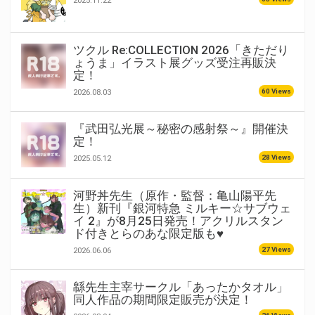
2025.11.22
ツクル Re:COLLECTION 2026「きただり
ょうま」イラスト展グッズ受注再販決
定！
60 Views
2026.08.03
『武田弘光展～秘密の感射祭～』開催決
定！
28 Views
2025.05.12
河野丼先生（原作・監督：亀山陽平先
生）新刊『銀河特急 ミルキー☆サブウェ
イ 2』が8月25日発売！アクリルスタン
ド付きとらのあな限定版も♥
27 Views
2026.06.06
緜先生主宰サークル「あったかタオル」
同人作品の期間限定販売が決定！