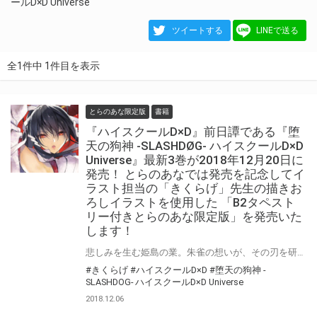
ールD×D Universe
ツイートする
LINEで送る
全1件中 1件目を表示
とらのあな限定版
書籍
『ハイスクールD×D』前日譚である『堕
天の狗神 -SLASHDØG- ハイスクールD×D
Universe』最新3巻が2018年12月20日に
発売！ とらのあなでは発売を記念してイ
ラスト担当の「きくらげ」先生の描きお
ろしイラストを使用した 「B2タペスト
リー付きとらのあな限定版」を発売いた
します！
悲しみを生む姫島の業。朱雀の想いが、その刃を研ぎ澄ます! 『ハイスクールD×D』の前日譚を描く『堕天の狗神 -SLASHDØG- ハイスクールD×D Universe』最新3巻が2018年12月20日に発売！ とらのあなでは最新3巻発売を記念して「B2タペストリー付きとらのあな限定版」を発売いたします。 イラストは「きくらげ」先生の描き下ろし！ 今回は既刊1巻もしくは2巻をお買い上げの方でも希望の方には「B2タペストリー」をお求めいただけます！ 興味があって未読の方も是非この機会にお買い求めください！
#きくらげ
#ハイスクールD×D
#堕天の狗神 -
SLASHDOG- ハイスクールD×D Universe
2018.12.06