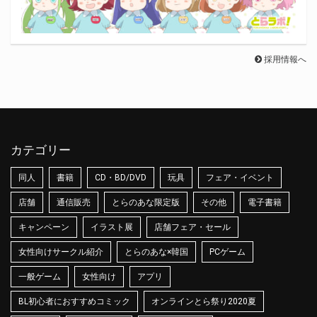
採用情報へ
カテゴリー
同人
書籍
CD・BD/DVD
玩具
フェア・イベント
店舗
通信販売
とらのあな限定版
その他
電子書籍
キャンペーン
イラスト展
店舗フェア・セール
女性向けサークル紹介
とらのあな×韓国
PCゲーム
一般ゲーム
女性向け
アプリ
BL初心者におすすめコミック
オンラインとら祭り2020夏