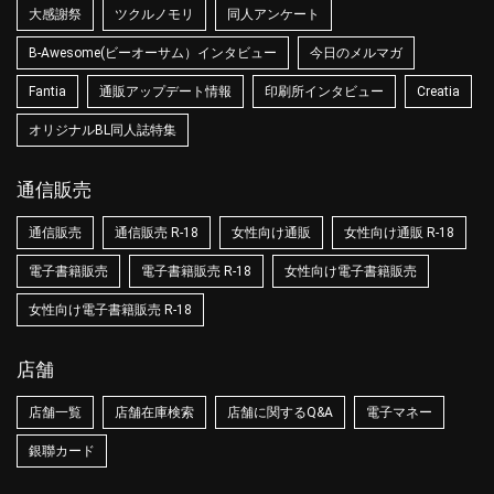
大感謝祭
ツクルノモリ
同人アンケート
B-Awesome(ビーオーサム）インタビュー
今日のメルマガ
Fantia
通販アップデート情報
印刷所インタビュー
Creatia
オリジナルBL同人誌特集
通信販売
通信販売
通信販売 R-18
女性向け通販
女性向け通販 R-18
電子書籍販売
電子書籍販売 R-18
女性向け電子書籍販売
女性向け電子書籍販売 R-18
店舗
店舗一覧
店舗在庫検索
店舗に関するQ&A
電子マネー
銀聯カード