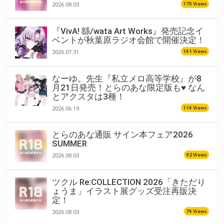
175 Views
2026.08.03
『VivA! 緜/wata Art Works』発売記念イ
ベントが秋葉原ラジオ会館で開催決定！
141 Views
2026.07.31
なーゆ。先生『私立メロ高等学校』が8
月21日発売！とらのあな限定版も♥ なん
とアクスタは3種！
114 Views
2026.06.19
とらのあな通販 サイン本フェア2026
SUMMER
92 Views
2026.08.03
ツクル Re:COLLECTION 2026「きただり
ょうま」イラスト展グッズ受注再販決
定！
74 Views
2026.08.03