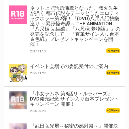
ネット上で話題沸騰となった、叙火先生
が描く 都市伝説をテーマとしたエロティ
ックホラー第2弾！『(DVD)八尺八話快樂
巡り ～異形怪奇譚～ THE ANIMATION
『八尺様 完結編』『八尺様 夢物語』』の
発売を記念して、 『直筆サイン入り台本
＆色紙』プレゼントキャンペーンを開
催！
70 Views
2017.11.13
イベント会場での委託受付のご案内
55 Views
2025.11.22
『小女ラムネ 第8話リトルラバーズ』
DVD発売記念 サイン入り台本プレゼント
キャンペーン 開催！
42 Views
2026.07.23
『武田弘光展～秘密の感射祭～』開催決