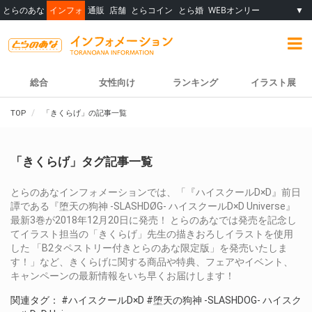
とらのあな
インフォ
通販
店舗
とらコイン
とら婚
WEBオンリー
▼
総合
女性向け
ランキング
イラスト展
TOP
「きくらげ」の記事一覧
「きくらげ」タグ記事一覧
とらのあなインフォメーションでは、「『ハイスクールD×D』前日
譚である『堕天の狗神 -SLASHDØG- ハイスクールD×D Universe』
最新3巻が2018年12月20日に発売！ とらのあなでは発売を記念し
てイラスト担当の「きくらげ」先生の描きおろしイラストを使用
した 「B2タペストリー付きとらのあな限定版」を発売いたしま
す！」など、きくらげに関する商品や特典、フェアやイベント、
キャンペーンの最新情報をいち早くお届けします！
関連タグ：
#ハイスクールD×D
#堕天の狗神 -SLASHDOG- ハイスク