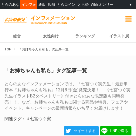
とらのあな
インフォ
通販
店舗
とらコイン
とら婚
WEBオンリー
▼
総合
女性向け
ランキング
イラスト展
TOP
「お姉ちゃんも私も」の記事一覧
「お姉ちゃんも私も」タグ記事一覧
とらのあなインフォメーションでは、「七宮つぐ実先生！最新単
行本『お姉ちゃんも私も』12月8日(金)発売決定！！ 《七宮つぐ実
先生イラストB2タペストリー》付きとらのあな限定版も同時発
売！！」など、お姉ちゃんも私もに関する商品や特典、フェアや
イベント、キャンペーンの最新情報をいち早くお届けします！
関連タグ：
#七宮つぐ実
ツイートする
LINEで送る