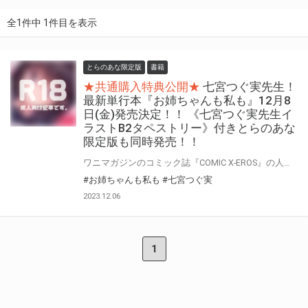
全1件中 1件目を表示
とらのあな限定版
書籍
★共通購入特典公開★
七宮つぐ実先生！
最新単行本『お姉ちゃんも私も』12月8
日(金)発売決定！！ 《七宮つぐ実先生イ
ラストB2タペストリー》付きとらのあな
限定版も同時発売！！
ワニマガジンのコミック誌『COMIC X-EROS』の人気作家・七宮つぐ実先生！単行本第2弾登場！！ 『COMIC X-EROS』の才物・七宮つぐ実先生、8年ぶり待望の最新単行本！！ 『お姉ちゃんも私も』12月8日(金)発売！！！ とらのあなでは、七宮つぐ実先生 最新単行本『お姉ちゃんも私も』発売を記念して、 《七宮つぐ実先生イラストB2タペストリー》付きとらのあな限定版をご用意しました！！ お買い逃しのないよう、是非お求めください！
#お姉ちゃんも私も
#七宮つぐ実
2023.12.06
1