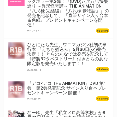
ックホラー第2弾！『(DVD)八尺八話快樂
巡り ～異形怪奇譚～ THE ANIMATION
『八尺様 完結編』『八尺様 夢物語』』の
発売を記念して、 『直筆サイン入り台本
＆色紙』プレゼントキャンペーンを開
催！
58 Views
2017.11.13
ひとにたち先生、ワニマガジン社初の単
行本 『えちち煮込み』6月30日(火)発売
決定！！ とらのあなでは発売を記念して
《特製B2タペストリー》付きとらのあな
限定版を発売いたします！！
44 Views
2026.06.11
『デコ×デコ THE ANIMATION』DVD 第1
巻・第2巻発売記念 サイン入り台本プレ
ゼントキャンペーン 開催！
41 Views
2026.05.25
なーゆ。先生『私立メロ高等学校』が8