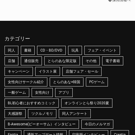
採用情報へ
カテゴリー
同人
書籍
CD・BD/DVD
玩具
フェア・イベント
店舗
通信販売
とらのあな限定版
その他
電子書籍
キャンペーン
イラスト展
店舗フェア・セール
女性向けサークル紹介
とらのあな×韓国
PCゲーム
一般ゲーム
女性向け
アプリ
BL初心者におすすめコミック
オンラインとら祭り2020夏
大感謝祭
ツクルノモリ
同人アンケート
B-Awesome(ビーオーサム）インタビュー
今日のメルマガ
Fantia
通販アップデート情報
印刷所インタビュー
Creatia