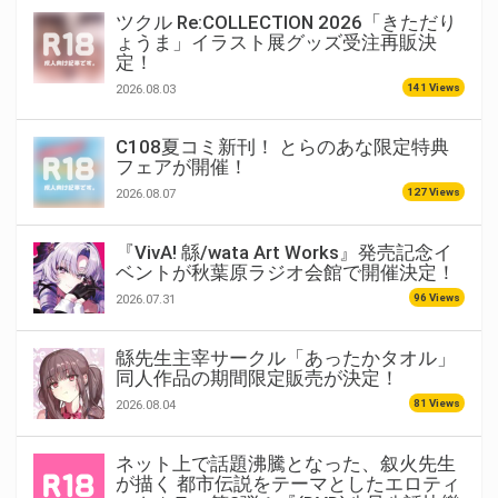
ツクル Re:COLLECTION 2026「きただり
ょうま」イラスト展グッズ受注再販決
定！
141 Views
2026.08.03
C108夏コミ新刊！ とらのあな限定特典
フェアが開催！
127 Views
2026.08.07
『VivA! 緜/wata Art Works』発売記念イ
ベントが秋葉原ラジオ会館で開催決定！
96 Views
2026.07.31
緜先生主宰サークル「あったかタオル」
同人作品の期間限定販売が決定！
81 Views
2026.08.04
ネット上で話題沸騰となった、叙火先生
が描く 都市伝説をテーマとしたエロティ