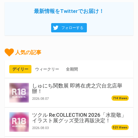
最新情報をTwitterでお届け！
フォローする
人気の記事
デイリー
ウィークリー
全期間
しゅにち関数展 即將在虎之穴台北店舉
辦！
714 Views
2026.08.07
ツクル Re:COLLECTION 2026「水龍敬」
イラスト展グッズ受注再販決定！
521 Views
2026.08.03