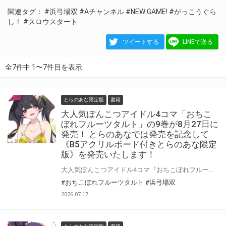
関連タグ：
#浜弓場双
#Aチャンネル
#NEW GAME!
#がっこうぐら
し！
#スロウスタート
ツイートする
LINEで送る
全7件中 1〜7件目を表示
とらのあな限定版
書籍
大人気ぽんこつアイドル4コマ「おちこ
ぼれフルーツタルト」の9巻が8月27日に
発売！ とらのあなでは発売を記念して
《B5アクリルボード付きとらのあな限定
版》を発売いたします！
大人気ぽんこつアイドル4コマ『おちこぼれフルーツタルト』の9が8月27日(木)に発売！ とらのあなでは9巻の発売を記念して、「B5アクリルボード付きとらのあな限定版」を実施いたします！ とらのあな限定版は数量限定となりますのでお見逃しなくっ！
#おちこぼれフルーツタルト
#浜弓場双
2026.07.17