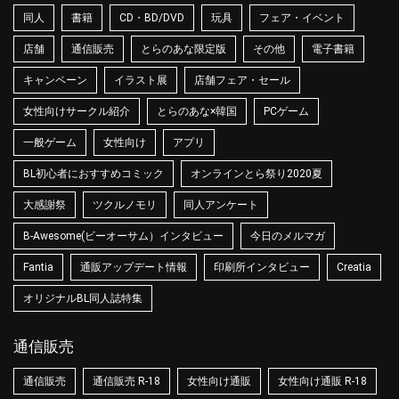
同人
書籍
CD・BD/DVD
玩具
フェア・イベント
店舗
通信販売
とらのあな限定版
その他
電子書籍
キャンペーン
イラスト展
店舗フェア・セール
女性向けサークル紹介
とらのあな×韓国
PCゲーム
一般ゲーム
女性向け
アプリ
BL初心者におすすめコミック
オンラインとら祭り2020夏
大感謝祭
ツクルノモリ
同人アンケート
B-Awesome(ビーオーサム）インタビュー
今日のメルマガ
Fantia
通販アップデート情報
印刷所インタビュー
Creatia
オリジナルBL同人誌特集
通信販売
通信販売
通信販売 R-18
女性向け通販
女性向け通販 R-18