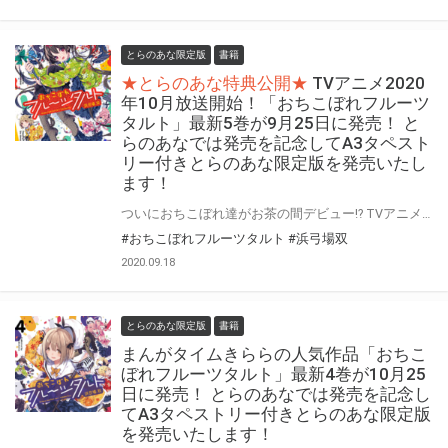
とらのあな限定版
書籍
★とらのあな特典公開★
TVアニメ2020
年10月放送開始！「おちこぼれフルーツ
タルト」最新5巻が9月25日に発売！ と
らのあなでは発売を記念してA3タペスト
リー付きとらのあな限定版を発売いたし
ます！
ついにおちこぼれ達がお茶の間デビュー!? TVアニメ2020年10月放送開始！ 大人気ぽんこつアイドル4コマ「おちこぼれフルーツタルト」最新5巻が 2020年9月25日にいよいよ発売！ とらのあなでは5巻の発売を記念して毎巻実施している 「A3タペストリー付きとらのあな限定版」を今巻でも発売いたします。 是非この機会にお買い求めください！
#おちこぼれフルーツタルト
#浜弓場双
2020.09.18
とらのあな限定版
書籍
まんがタイムきららの人気作品「おちこ
ぼれフルーツタルト」最新4巻が10月25
日に発売！ とらのあなでは発売を記念し
てA3タペストリー付きとらのあな限定版
を発売いたします！