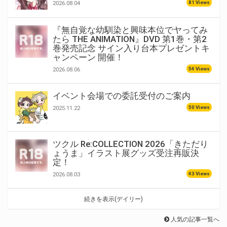
81 Views
2026.08.04
『無自覚な幼馴染と興味本位でヤってみ
たら THE ANIMATION』DVD 第1巻・第2
巻発売記念 サイン入り台本プレゼントキ
ャンペーン 開催！
54 Views
2026.08.06
イベント会場での委託受付のご案内
50 Views
2025.11.22
ツクル Re:COLLECTION 2026「きただり
ょうま」イラスト展グッズ受注再販決
定！
43 Views
2026.08.03
続きを表示(デイリー)
人気の記事一覧へ