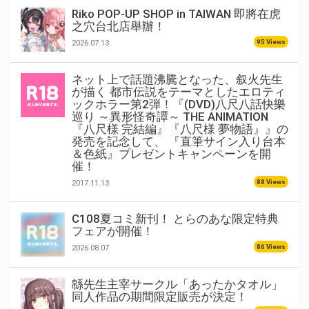
Riko POP-UP SHOP in TAIWAN 即將在虎
之穴台北店舉辦！
95 Views
2026.07.13
ネット上で話題沸騰となった、叙火先生
が描く 都市伝説をテーマとしたエロティ
ックホラー第2弾！『(DVD)八尺八話快樂
巡り ～異形怪奇譚～ THE ANIMATION
『八尺様 完結編』『八尺様 夢物語』』の
発売を記念して、 『直筆サイン入り台本
＆色紙』プレゼントキャンペーンを開
催！
88 Views
2017.11.13
C108夏コミ新刊！ とらのあな限定特典
フェアが開催！
86 Views
2026.08.07
緜先生主宰サークル「あったかタオル」
同人作品の期間限定販売が決定！