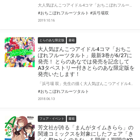
大人気ぽんこつアイドル4コマ「おちこぼれフルーツタルト」最新4巻が 2019年10月25日にいよいよ発売！ とらのあなでは4巻の発売を記念して毎巻実施している 「A3タペストリー付きとらのあな限定版」を今巻でも発売いたします。 是非この機会にお買い求めください！
#おちこぼれフルーツタルト
#浜弓場双
2019.10.16
とらのあな限定版
書籍
大人気ぽんこつアイドル4コマ「おちこ
ぼれフルーツタルト」最新3巻が6/27に
発売！ とらのあなでは発売を記念して
A3タペストリー付きとらのあな限定版を
発売いたします！
「浜弓場 双」先生の描く大人気ぽんこつアイドル4コマ「おちこぼれフルーツタルト」3巻が 2018年6月27日にいよいよ発売！ 「フルーツタルト」のアイドル活動はときにカワイク、ときにイヤラシク(!?)。 そんな彼女たちのアイドル活動は3巻でも必見です！ とらのあなでは3巻の発売を記念して引き続き 「A3タペストリー付きとらのあな限定版」を発売いたします。 是非この機会にお買い求めください！
#おちこぼれフルーツタルト
2018.06.13
フェア・イベント
書籍
芳文社が誇る「まんがタイムきらら」の
関連コミックスを対象にしたフェア「き
らら祭inとらのあな」を開催！期間中KR