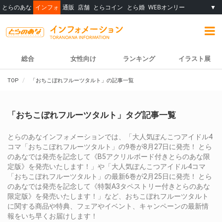
とらのあな
インフォ
通販
店舗
とらコイン
とら婚
WEBオンリー
▼
総合
女性向け
ランキング
イラスト展
TOP
「おちこぼれフルーツタルト」の記事一覧
「おちこぼれフルーツタルト」タグ記事一覧
とらのあなインフォメーションでは、「大人気ぽんこつアイドル4
コマ「おちこぼれフルーツタルト」の9巻が8月27日に発売！ とら
のあなでは発売を記念して《B5アクリルボード付きとらのあな限
定版》を発売いたします！」や「大人気ぽんこつアイドル4コマ
「おちこぼれフルーツタルト」の最新6巻が2月25日に発売！ とら
のあなでは発売を記念して《特製A3タペストリー付きとらのあな
限定版》を発売いたします！」など、おちこぼれフルーツタルト
に関する商品や特典、フェアやイベント、キャンペーンの最新情
報をいち早くお届けします！