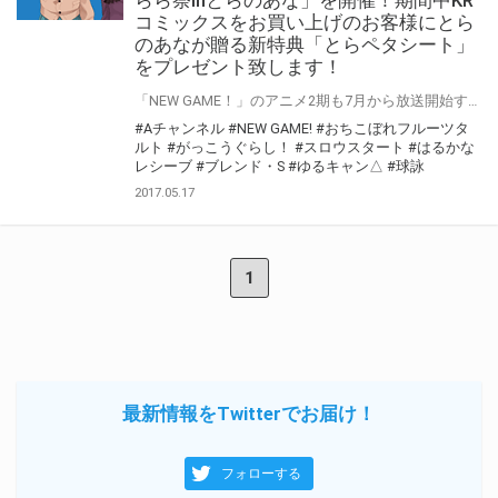
コミックスをお買い上げのお客様にとら
のあなが贈る新特典「とらペタシート」
をプレゼント致します！
「NEW GAME！」のアニメ2期も7月から放送開始するなど、 芳文社の大人気レーベル“きらら”系作品は2017年も絶好調☆ そんな大人気作品を取り揃えた“きらら”レーベルを対象としたフェア「きらら祭」が 2012年以来開催決定！ 今回の特典はとらのあなが贈る新たな特典「とらペタシート」を9種ご用意！ この機会に気になっていた「KRコミックス」是非お買い求めください！
#Aチャンネル
#NEW GAME!
#おちこぼれフルーツタ
ルト
#がっこうぐらし！
#スロウスタート
#はるかな
レシーブ
#ブレンド・S
#ゆるキャン△
#球詠
2017.05.17
1
最新情報をTwitterでお届け！
フォローする