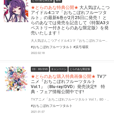
とらのあな限定版
書籍
★とらのあな特典公開★
大人気ぽんこつ
アイドル4コマ「おちこぼれフルーツタ
ルト」の最新6巻が2月25日に発売！ と
らのあなでは発売を記念して《特製A3タ
ペストリー付きとらのあな限定版》を発
売いたします！
大人気ぽんこつアイドル4コマ『おちこぼれフルーツタルト』の最新6巻が2月25日(金)に発売！ とらのあなでは6巻の発売を記念して、毎巻実施している「A3タペストリー付きとらのあな限定版」を今巻でも実施いたします！ とらのあな限定版は数量限定となりますのでお見逃しなくっ！
#おちこぼれフルーツタルト
#浜弓場双
2022.02.18
CD・BD/DVD
キャンペーン
とらのあな限定版
★とらのあな購入特典画像公開★
TVア
ニメ『おちこぼれフルーツタルト
Vol.1』（Blu-ray/DVD）発売決定!! 特
典・フェア情報公開中です!
TVアニメ「おちこぼれフルーツタルト Vol.1」BD・DVDの発売が決定！ こちらでとらのあな特典、フェア情報を公開中です。 とらのあな対象店舗でご予約・ご購入をお待ちしております♪♪
#おちこぼれフルーツタルト
2021.01.07