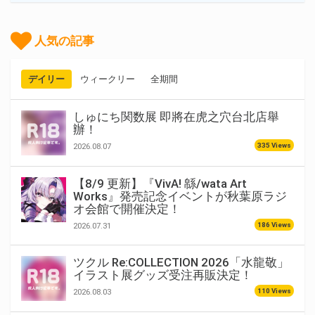
人気の記事
デイリー
ウィークリー
全期間
しゅにち関数展 即將在虎之穴台北店舉
辦！
335 Views
2026.08.07
【8/9 更新】『VivA! 緜/wata Art
Works』発売記念イベントが秋葉原ラジ
オ会館で開催決定！
186 Views
2026.07.31
ツクル Re:COLLECTION 2026「水龍敬」
イラスト展グッズ受注再販決定！
110 Views
2026.08.03