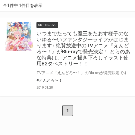
全1件中 1件目を表示
CD・BD/DVD
いつまでたっても魔王をたおす様子のな
いゆる〜いファンタジーライフがはじま
ります♪ 絶賛放送中のTVアニメ『えんど
ろ〜！』がBlu-rayで発売決定！ とらのあ
な特典は、アニメ描き下ろしイラスト使
用B2タペストリー！！
TVアニメ『えんどろ〜！』のBlu-rayが発売決定です！ 気になるとらのあな全巻購入特典は、アニメ描き下ろしイラスト使用B2タペストリー！！ とらのあな各店でのご予約・ご購入をお待ちしております♪♪ 公式サイト http://endro.jp/
#えんどろ〜！
2019.01.28
1