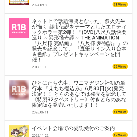
68 Views
2024.09.30
ネット上で話題沸騰となった、叙火先生
が描く 都市伝説をテーマとしたエロティ
ックホラー第2弾！『(DVD)八尺八話快樂
巡り ～異形怪奇譚～ THE ANIMATION
『八尺様 完結編』『八尺様 夢物語』』の
発売を記念して、 『直筆サイン入り台本
＆色紙』プレゼントキャンペーンを開
催！
59 Views
2017.11.13
ひとにたち先生、ワニマガジン社初の単
行本 『えちち煮込み』6月30日(火)発売
決定！！ とらのあなでは発売を記念して
《特製B2タペストリー》付きとらのあな
限定版を発売いたします！！
54 Views
2026.06.11
イベント会場での委託受付のご案内
47 Views
2025.11.22