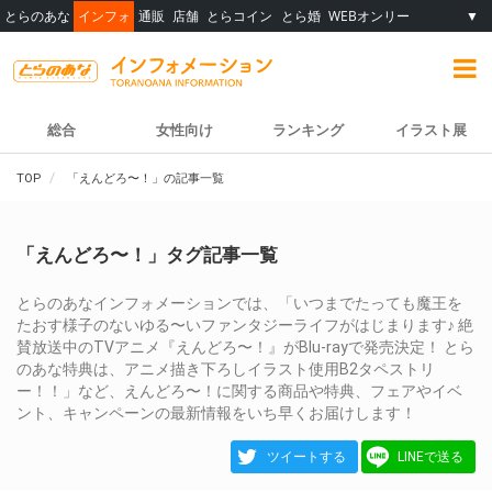
とらのあな
インフォ
通販
店舗
とらコイン
とら婚
WEBオンリー
▼
総合
女性向け
ランキング
イラスト展
TOP
「えんどろ〜！」の記事一覧
「えんどろ〜！」タグ記事一覧
とらのあなインフォメーションでは、「いつまでたっても魔王を
たおす様子のないゆる〜いファンタジーライフがはじまります♪ 絶
賛放送中のTVアニメ『えんどろ〜！』がBlu-rayで発売決定！ とら
のあな特典は、アニメ描き下ろしイラスト使用B2タペストリ
ー！！」など、えんどろ〜！に関する商品や特典、フェアやイベ
ント、キャンペーンの最新情報をいち早くお届けします！
ツイートする
LINEで送る