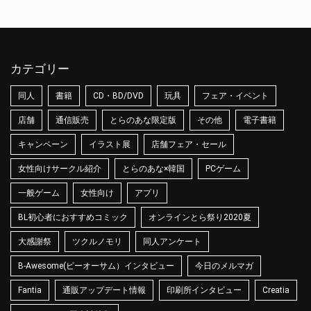
カテゴリー
同人
書籍
CD・BD/DVD
玩具
フェア・イベント
店舗
通信販売
とらのあな限定版
その他
電子書籍
キャンペーン
イラスト展
店舗フェア・セール
女性向けサークル紹介
とらのあな×韓国
PCゲーム
一般ゲーム
女性向け
アプリ
BL初心者におすすめコミック
オンラインとら祭り2020夏
大感謝祭
ツクルノモリ
同人アンケート
B-Awesome(ビーオーサム）インタビュー
今日のメルマガ
Fantia
通販アップデート情報
印刷所インタビュー
Creatia