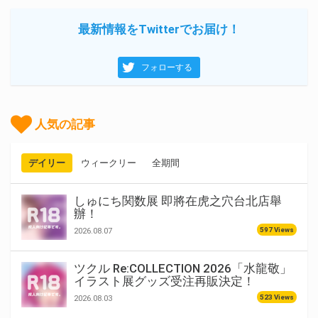
最新情報をTwitterでお届け！
フォローする
人気の記事
デイリー
ウィークリー
全期間
しゅにち関数展 即將在虎之穴台北店舉
辦！
597 Views
2026.08.07
ツクル Re:COLLECTION 2026「水龍敬」
イラスト展グッズ受注再販決定！
523 Views
2026.08.03