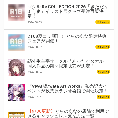
ツクル Re:COLLECTION 2026「きただり
ょうま」イラスト展グッズ受注再販決
定！
148 Views
2026.08.03
C108夏コミ新刊！ とらのあな限定特典
フェアが開催！
104 Views
2026.08.07
緜先生主宰サークル「あったかタオル」
同人作品の期間限定販売が決定！
97 Views
2026.08.04
『VivA! 緜/wata Art Works』発売記念イ
ベントが秋葉原ラジオ会館で開催決定！
94 Views
2026.07.31
【9/30更新】
とらのあなの店舗で利用で
きるキャッシュレス支払方法一覧