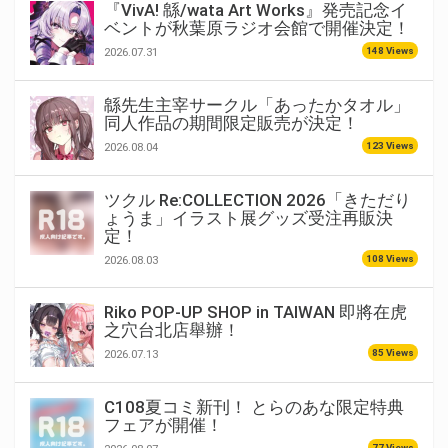
『VivA! 緜/wata Art Works』発売記念イ
ベントが秋葉原ラジオ会館で開催決定！
148 Views
2026.07.31
緜先生主宰サークル「あったかタオル」
同人作品の期間限定販売が決定！
123 Views
2026.08.04
ツクル Re:COLLECTION 2026「きただり
ょうま」イラスト展グッズ受注再販決
定！
108 Views
2026.08.03
Riko POP-UP SHOP in TAIWAN 即將在虎
之穴台北店舉辦！
85 Views
2026.07.13
C108夏コミ新刊！ とらのあな限定特典
フェアが開催！
77 Views