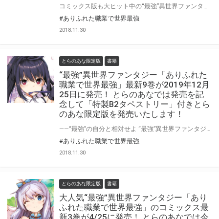
コミックス版も大ヒット中の“最強”異世界ファンタジー「ありふれた職業で世界最強」の最新4巻が11/25に発売！ 原作最新9巻や他スピンオフコミックスも同時発売になりますのでファンは要チェック♪ とらのあなではコミックス4巻の発売を記念して「B5マイクロファイバータオル」付きの限定版を発売いたします。 イラストは大好評だった3巻限定版のイラストを使用しております。 是非この機会にお買い求めください！
#ありふれた職業で世界最強
2018.11.30
とらのあな限定版
書籍
“最強”異世界ファンタジー「ありふれた
職業で世界最強」最新9巻が2019年12月
25日に発売！ とらのあなでは発売を記
念して「特製B2タペストリー」付きとら
のあな限定版を発売いたします！
——“最強”の自分と相対せよ “最強”異世界ファンタジー「ありふれた職業で世界最強」の最新9巻が2019年12月25日に発売決定！ 同日には関連コミックス3作品も発売されるので要チェック！ とらのあなでは最新9巻の発売を記念して「B2タペストリー付きとらのあな限定版」を発売いたします。 是非この機会にお買い求めください！
#ありふれた職業で世界最強
2018.11.30
とらのあな限定版
書籍
大人気“最強”異世界ファンタジー「あり
ふれた職業で世界最強」のコミックス最
新3巻が4/25に発売！ とらのあなでは今