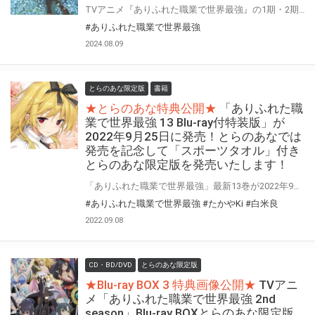
TVアニメ『ありふれた職業で世界最強』の1期・2期・未放送エピソード・OVA全てを収録したcomplete Blu-ray BOXが発売決定！ とらのあなではオリジナル購入特典をお付けします
#ありふれた職業で世界最強
2024.08.09
とらのあな限定版
書籍
★とらのあな特典公開★
「ありふれた職
業で世界最強 13 Blu-ray付特装版」が
2022年9月25日に発売！とらのあなでは
発売を記念して「スポーツタオル」付き
とらのあな限定版を発売いたします！
「ありふれた職業で世界最強」最新13巻が2022年9月25日に発売！ 完全新作OVA収録Blu-ray付特装版も同時発売！ とらのあなでは発売を記念して「特製スポーツタオル」付きとらのあな限定版をご用意！ イラストは過去のとらのあなBD特典全巻連動特典として使用されたイラストを使用予定！ 予約を含め是非ともお早めにお求めください！！
#ありふれた職業で世界最強
#たかやKi
#白米良
2022.09.08
CD・BD/DVD
とらのあな限定版
★Blu-ray BOX 3 特典画像公開★
TVアニ
メ「ありふれた職業で世界最強 2nd
season」Blu-ray BOXとらのあな限定版