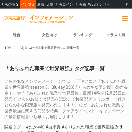
とらのあな
インフォ
通販
店舗
とらコイン
とら婚
WEBオンリー
▼
総合
女性向け
ランキング
イラスト展
TOP
「ありふれた職業で世界最強」の記事一覧
「ありふれた職業で世界最強」タグ記事一覧
とらのあなインフォメーションでは、「TVアニメ『ありふれた職
業で世界最強 season 3』Blu-ray BOX「とらのあな限定版」発売決
定！」や「「ありふれた職業で世界最強」最新14巻が12月25日に
発売！ とらのあなでは発売を記念して特製B5アクリルボード付き
とらのあな限定版を発売いたします！」など、ありふれた職業で
世界最強に関する商品や特典、フェアやイベント、キャンペーン
の最新情報をいち早くお届けします！
関連タグ：
#たかやKi
#白米良
#ありふれた職業で世界最強 2nd