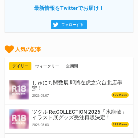
最新情報をTwitterでお届け！
フォローする
人気の記事
デイリー
ウィークリー
全期間
しゅにち関数展 即將在虎之穴台北店舉
辦！
472 Views
2026.08.07
ツクル Re:COLLECTION 2026「水龍敬」
イラスト展グッズ受注再販決定！
398 Views
2026.08.03