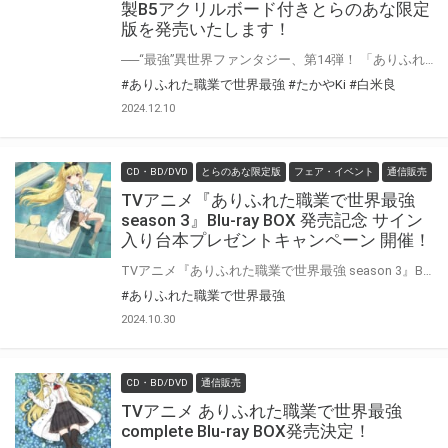
製B5アクリルボード付きとらのあな限定
版を発売いたします！
──“最強”異世界ファンタジー、第14弾！ 「ありふれた職業で世界最強」最新14巻が12月25日（水）に発売！ とらのあなでは発売を記念して「特製B5アクリルボード付き」とらのあな限定版を発売いたします。 とらのあな限定版の数は限られていますので是非お早めにお求めください！
#ありふれた職業で世界最強
#たかやKi
#白米良
2024.12.10
CD・BD/DVD
とらのあな限定版
フェア・イベント
通信販売
TVアニメ『ありふれた職業で世界最強
season 3』Blu-ray BOX 発売記念 サイン
入り台本プレゼントキャンペーン 開催！
TVアニメ『ありふれた職業で世界最強 season 3』Blu-ray BOXの発売を記念して、「キャスト直筆サイン入り台本」プレゼントキャンペーンが開催決定！！ 「Blu-ray BOX 1」をご購入いただいた方の中から抽選でプレゼントいたします。 是非、ご応募ください
#ありふれた職業で世界最強
2024.10.30
CD・BD/DVD
通信販売
TVアニメ ありふれた職業で世界最強
complete Blu-ray BOX発売決定！