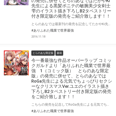
の発売に併せてとらのあなではたかやKi
先生による黒髪ポニテの敏腕美少女剣士
雫のイラスト描き下ろしB2タペストリー
付き限定版の発売をご紹介致します！！
とらのあなでは最新刊の発売を記念してたかやKi先生による黒髪ポニテの敏腕美少女剣士雫のイラスト描き下ろしB2タペストリー付き限定版の発売が決定！！更に、コミック１巻、同時発売、とらのあな限定版情報を要チェック！！
#ありふれた職業で世界最強
2016.11.18
とらのあな限定版
書籍
今一番最強な作品オーバーラップ コミッ
クガルドより「ありふれた職業で世界最
強 1（コミック版） とらのあな限定
版」の発売に併せて、とらのあなでは
RoGa先生による元気でちょっぴりセクシ
ーなクリスマスVer.ユエのイラスト描き
下ろしB2タペストリー付き限定版の発売
をご紹介致します！！
こちらの発売を記念してRoGa先生による元気でちょっぴりセクシーなクリスマスVer.ユエのイラスト描き下ろしB2タペストリー付き限定版の発売をご紹介致します！！
#ありふれた職業で世界最強