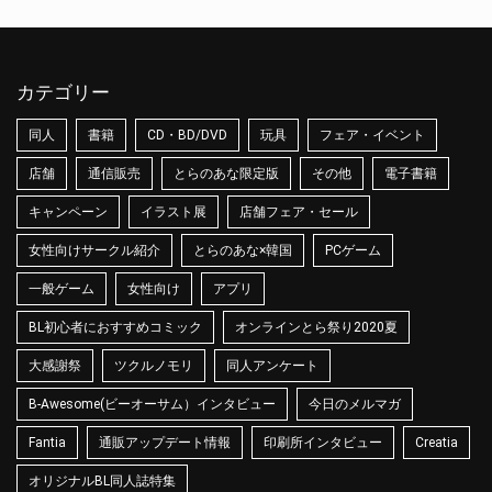
カテゴリー
同人
書籍
CD・BD/DVD
玩具
フェア・イベント
店舗
通信販売
とらのあな限定版
その他
電子書籍
キャンペーン
イラスト展
店舗フェア・セール
女性向けサークル紹介
とらのあな×韓国
PCゲーム
一般ゲーム
女性向け
アプリ
BL初心者におすすめコミック
オンラインとら祭り2020夏
大感謝祭
ツクルノモリ
同人アンケート
B-Awesome(ビーオーサム）インタビュー
今日のメルマガ
Fantia
通販アップデート情報
印刷所インタビュー
Creatia
オリジナルBL同人誌特集