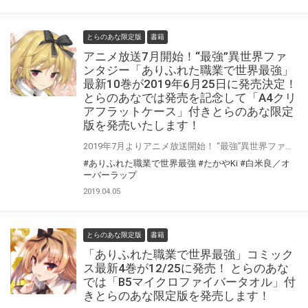
とらのあな限定版
書籍
アニメ放送7月開始！“最強”異世界ファ
ンタジー「ありふれた職業で世界最強」
最新10巻が2019年6月25日に発売決定！
とらのあなでは発売を記念して「A4クリ
アフラットケース」付きとらのあな限定
版を発売いたします！
2019年7月よりアニメ放送開始！ “最強”異世界ファンタジー「ありふれた職業で世界最強」の最新10巻が2019年6月25日に発売決定！ 10巻ではドラマCD付き特装版も同時発売されます。 さらに同日には関連コミックス3作品も発売されます！ とらのあなでは最新10巻の発売を記念して「A4クリアフラットケース付きとらのあな限定版」を発売いたします。 イラストは9巻のサービスショットを使用！ 是非この機会にお買い求めください！
#ありふれた職業で世界最強
#たかやKi
#白米良／オ
ーバーラップ
2019.04.05
とらのあな限定版
書籍
「ありふれた職業で世界最強」コミック
ス最新4巻が12/25に発売！ とらのあな
では「B5マイクロファイバータオル」付
きとらのあな限定版を発売します！