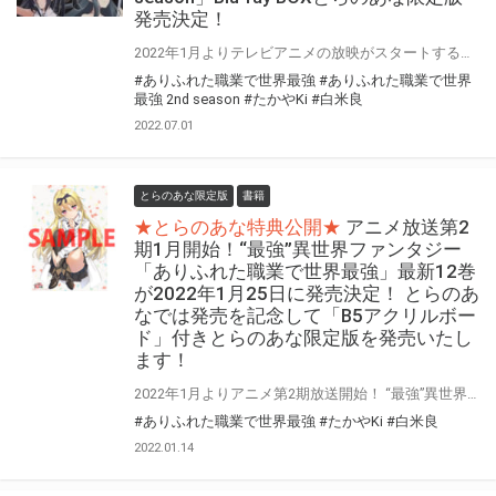
発売決定！
2022年1月よりテレビアニメの放映がスタートする、 『ありふれた職業で世界最強 2nd season』Blu-rayの発売が早くも決定！ とらのあなでは、Blu-ray BOX全3巻で『とらのあな限定版』を発売！！ 気になるとらのあな限定版の特典は… BOX1には【オリジナルアクリルスタンド＆L判ブロマイド】、 BOX2では【オリジナルアクリルパスケース＆L判ブロマイド】、 そしてBOX3は【たかやKi描き下ろしB2タペストリー＆L判ブロマイド】を実施！ 更に！とらのあな限定版の全巻連動購入特典として、『たかやKi描き下ろし全巻収納BOX』も実施決定！ 是非とも、とらのあな対象店舗でご予約・ご購入をお待ちしております♪♪
#ありふれた職業で世界最強
#ありふれた職業で世界
最強 2nd season
#たかやKi
#白米良
2022.07.01
とらのあな限定版
書籍
★とらのあな特典公開★
アニメ放送第2
期1月開始！“最強”異世界ファンタジー
「ありふれた職業で世界最強」最新12巻
が2022年1月25日に発売決定！ とらのあ
なでは発売を記念して「B5アクリルボー
ド」付きとらのあな限定版を発売いたし
ます！
2022年1月よりアニメ第2期放送開始！ “最強”異世界ファンタジー「ありふれた職業で世界最強」の最新12巻が2022年1月25日に発売決定！ とらのあなでは最新12巻の発売を記念して「B5アクリルボード付きとらのあな限定版」を発売いたします。 是非この機会にお買い求めください！
#ありふれた職業で世界最強
#たかやKi
#白米良
2022.01.14