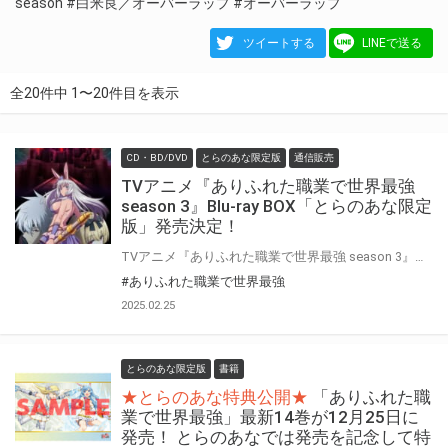
season
#白米良／オーバーラップ
#オーバーラップ
ツイートする
LINEで送る
全20件中 1〜20件目を表示
CD・BD/DVD
とらのあな限定版
通信販売
TVアニメ『ありふれた職業で世界最強
season 3』Blu-ray BOX「とらのあな限定
版」発売決定！
TVアニメ『ありふれた職業で世界最強 season 3』のBlu-ray BOXが発売決定！ さらに！ 豪華特典満載の「とらのあな限定版」も発売決定
#ありふれた職業で世界最強
2025.02.25
とらのあな限定版
書籍
★とらのあな特典公開★
「ありふれた職
業で世界最強」最新14巻が12月25日に
発売！ とらのあなでは発売を記念して特