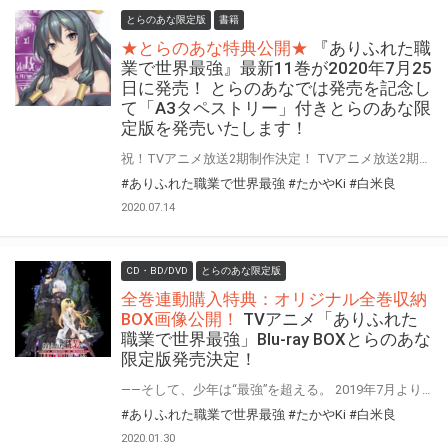
とらのあな限定版
書籍
★とらのあな特典公開★
『ありふれた職
業で世界最強』最新11巻が2020年7月25
日に発売！ とらのあなでは発売を記念し
て「A3タペストリー」付きとらのあな限
定版を発売いたします！
祝！TVアニメ放送2期制作決定！ TVアニメ放送2期の製作も決定した『ありふれた職業で世界最強』最新11巻が2020年7月25日に発売！ とらのあなでは発売を記念してTVアニメのエンドカードで使用されたイラストを使用した 「A3タペストリー付きとらのあな限定版」を発売いたします。 是非この機会にお買い求めください！
#ありふれた職業で世界最強
#たかやKi
#白米良
2020.07.14
CD・BD/DVD
とらのあな限定版
全巻連動購入特典：オリジナル全巻収納
BOX画像公開！
TVアニメ「ありふれた
職業で世界最強」Blu-ray BOXとらのあな
限定版発売決定！
——そして、少年は“最強”を超える。 2019年7月よりテレビアニメの放映がスタートする、 『ありふれた職業で世界最強』Blu-rayの発売が早くも決定！ とらのあなでは、Blu-ray BOX全3巻で『とらのあな限定版』を発売！！ 気になるとらのあな限定版の特典は… BOX1には【オリジナルアクリルスタンド＆L判ブロマイド】、 BOX2では【オリジナルアクリルスマホスタンド＋アクリルキャラセット＆L判ブロマイド】、 そしてBOX3は【オリジナルアクリルキャラセット＆L判ブロマイド】を実施！ 更に！とらのあな限定版の全巻連動購入特典として、『たかやKi描き下ろしロングタペストリー』も実施決定！ また、とらのあな限定版だけでなく、 とらのあなオリジナル全巻連動購入特典として『オリジナル全巻収納BOX』も実施♪ 是非とも、とらのあな対象店舗でご予約・ご購入をお待ちしております♪♪
#ありふれた職業で世界最強
#たかやKi
#白米良
2020.01.30