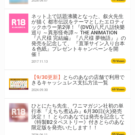
2026.08.07
ネット上で話題沸騰となった、叙火先生
が描く 都市伝説をテーマとしたエロティ
ックホラー第2弾！『(DVD)八尺八話快樂
巡り ～異形怪奇譚～ THE ANIMATION
『八尺様 完結編』『八尺様 夢物語』』の
発売を記念して、 『直筆サイン入り台本
＆色紙』プレゼントキャンペーンを開
催！
73 Views
2017.11.13
【9/30更新】
とらのあなの店舗で利用で
きるキャッシュレス支払方法一覧
69 Views
2024.09.30
ひとにたち先生、ワニマガジン社初の単
行本 『えちち煮込み』6月30日(火)発売
決定！！ とらのあなでは発売を記念して
《特製B2タペストリー》付きとらのあな
限定版を発売いたします！！
55 Views
2026.06.11