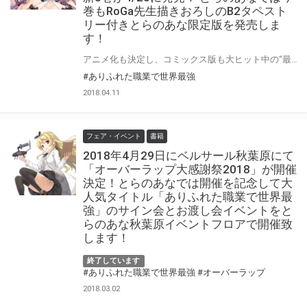
巻もRoGa先生描きおろしのB2タペスト
リー付きとらのあな限定版を発売しま
す！
アニメ化も決定し、コミックス版も大ヒット中の“最強”異世界ファンタジー「ありふれた職業で世界最強」の最新3巻が4/25に発売！ 原作最新8巻も同時発売になりますのでファンにとってはたまらない日になりそうですね♪ とらのあなではコミックス3巻の発売を記念して「B2タペストリー」付きの限定版を発売いたします。 イラストは3巻も「RoGa」先生の描きおろしです！ 是非この機会にお買い求めください！
#ありふれた職業で世界最強
2018.04.11
フェア・イベント
書籍
2018年4月29日にベルサール秋葉原にて
「オーバーラップ大感謝祭2018」が開催
決定！とらのあなでは開催を記念して大
人気タイトル「ありふれた職業で世界最
強」のサイン会とお渡し会イベントをと
らのあな秋葉原イベントフロアで開催致
します！
終了しています
#ありふれた職業で世界最強
#オーバーラップ
2018.03.02