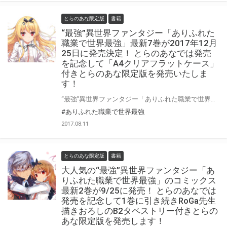
とらのあな限定版
書籍
“最強”異世界ファンタジー「ありふれた
職業で世界最強」最新7巻が2017年12月
25日に発売決定！ とらのあなでは発売
を記念して「A4クリアフラットケース」
付きとらのあな限定版を発売いたしま
す！
“最強”異世界ファンタジー「ありふれた職業で世界最強」の最新7巻が2017年12月25日に発売決定！ 更に7巻ではドラマCD付き特装版も同時発売です！ 同日には外伝である「ありふれた職業で世界最強 零」の1巻も発売決定し期待が高まりますね♪ とらのあなでは最新7巻の発売を記念して「A4クリアフラットケース付きとらのあな限定版」を発売いたします。 是非この機会にお買い求めください！ ☆特典情報追記☆ A4クリアフラットケースのイラストを公開！ イラストは1巻発売時にとらのあな描き下ろし特典として「たかやki」先生に 描き下ろしていただいた「ユエ」の魅惑イラストをご用意しました！ 是非ご予約して手に入れてくださいね♪
#ありふれた職業で世界最強
2017.08.11
とらのあな限定版
書籍
大人気の“最強”異世界ファンタジー「あ
りふれた職業で世界最強」のコミックス
最新2巻が9/25に発売！ とらのあなでは
発売を記念して1巻に引き続きRoGa先生
描きおろしのB2タペストリー付きとらの
あな限定版を発売します！