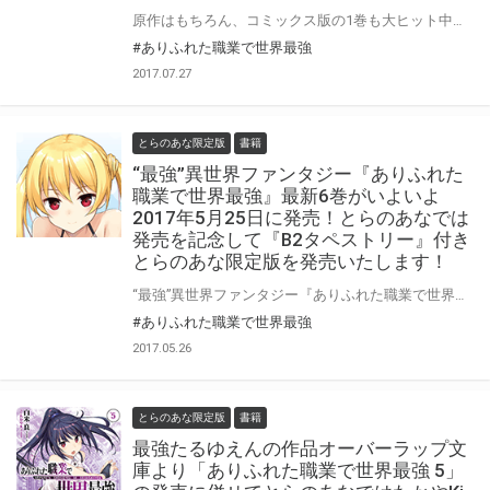
原作はもちろん、コミックス版の1巻も大ヒット中の“最強”異世界ファンタジー「ありふれた職業で世界最強」のコミックス最新2巻が9/25に発売！ とらのあなではコミックス2巻の発売を記念して「B2タペストリー」付きの限定版を発売いたします。 イラストは1巻に引き続き「RoGa」先生の描きおろしです！ 是非この機会にお買い求めください！
#ありふれた職業で世界最強
2017.07.27
とらのあな限定版
書籍
“最強”異世界ファンタジー『ありふれた
職業で世界最強』最新6巻がいよいよ
2017年5月25日に発売！とらのあなでは
発売を記念して『B2タペストリー』付き
とらのあな限定版を発売いたします！
“最強”異世界ファンタジー『ありふれた職業で世界最強』の最新6巻が2017年5月25日に発売決定！最新6巻の発売を記念して、とらのあなでは大好評だった5巻に収録された「ユエ」のイラストを使用した「特製B2タペストリー付きとらのあな限定版」を発売いたします。是非この機会にお買い求めください！
#ありふれた職業で世界最強
2017.05.26
とらのあな限定版
書籍
最強たるゆえんの作品オーバーラップ文
庫より「ありふれた職業で世界最強 5」