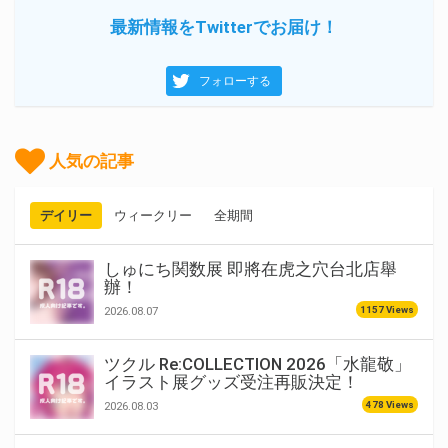
最新情報をTwitterでお届け！
フォローする
人気の記事
デイリー
ウィークリー
全期間
しゅにち関数展 即將在虎之穴台北店舉
辦！
1157 Views
2026.08.07
ツクル Re:COLLECTION 2026「水龍敬」
イラスト展グッズ受注再販決定！
478 Views
2026.08.03