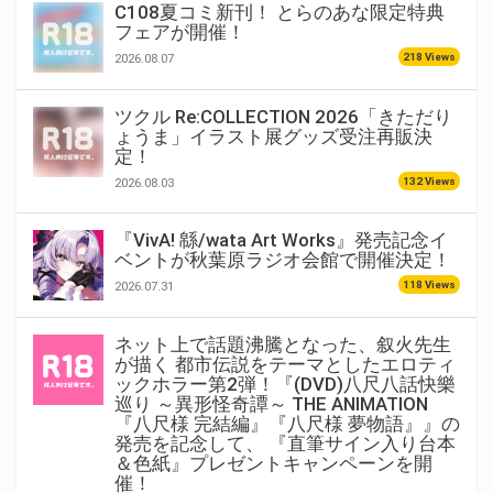
C108夏コミ新刊！ とらのあな限定特典
フェアが開催！
218 Views
2026.08.07
ツクル Re:COLLECTION 2026「きただり
ょうま」イラスト展グッズ受注再販決
定！
132 Views
2026.08.03
『VivA! 緜/wata Art Works』発売記念イ
ベントが秋葉原ラジオ会館で開催決定！
118 Views
2026.07.31
ネット上で話題沸騰となった、叙火先生
が描く 都市伝説をテーマとしたエロティ
ックホラー第2弾！『(DVD)八尺八話快樂
巡り ～異形怪奇譚～ THE ANIMATION
『八尺様 完結編』『八尺様 夢物語』』の
発売を記念して、 『直筆サイン入り台本
＆色紙』プレゼントキャンペーンを開
催！