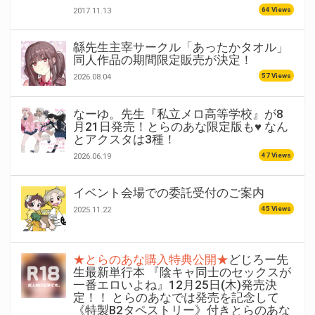
64 Views
2017.11.13
緜先生主宰サークル「あったかタオル」
同人作品の期間限定販売が決定！
57 Views
2026.08.04
なーゆ。先生『私立メロ高等学校』が8
月21日発売！とらのあな限定版も♥ なん
とアクスタは3種！
47 Views
2026.06.19
イベント会場での委託受付のご案内
45 Views
2025.11.22
★とらのあな購入特典公開★
どじろー先
生最新単行本 『陰キャ同士のセックスが
一番エロいよね』12月25日(木)発売決
定！！ とらのあなでは発売を記念して
《特製B2タペストリー》付きとらのあな