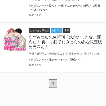
#あずみつな
#愛なら一途であればいい
#愛なら素直
であればいい
2022.12.13
とらのあな限定版
女性向け
書籍
あずみつな先生新刊『残念だったな、運
命だ！ 再』小冊子付きとらのあな限定版
発売決定！
最悪の再会→拉致監禁→お家騒動やらに巻き込まれながらも、御曹司・御子柴となんとか丸く（？）収まった、元ホストの泉。 御子柴はかなり多忙だが、相変わらず一途に愛は重く、少々面倒に感じつつそこそこ円満に同棲していたーーのに、仕事で半年九州へ行くと言われて！？ さらに御子柴の“兄”だという人物が現れ、泉に敵意むきだしでつっかかってきて大波乱！！ 天然むっつり御曹司×女好き陽キャ ハイテンションラブコメ、待望の続編！！ （好き好き好き好き好き好き好き）→→→→→→→←（いやマジで無理なんだけど！）な二人が帰ってきた！ あずみつな先生新刊『残念だったな、運命だ！ 再』が9月17日に発売決定！ とらのあなでは刊行を記念して8P小冊子付きとらのあな限定版を発売致します。 小冊子本文6Pはあずみつな先生描き下ろし漫画♡ 各店・通販にて予約開始！ とらのあな限定版は数量限定生産となりますので、お早めにご予約下さい！
#あずみつな
#残念だったな、運命だ！
2021.08.06
1