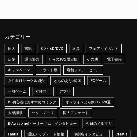
カテゴリー
同人
書籍
CD・BD/DVD
玩具
フェア・イベント
店舗
通信販売
とらのあな限定版
その他
電子書籍
キャンペーン
イラスト展
店舗フェア・セール
女性向けサークル紹介
とらのあな×韓国
PCゲーム
一般ゲーム
女性向け
アプリ
BL初心者におすすめコミック
オンラインとら祭り2020夏
大感謝祭
ツクルノモリ
同人アンケート
B-Awesome(ビーオーサム）インタビュー
今日のメルマガ
Fantia
通販アップデート情報
印刷所インタビュー
Creatia