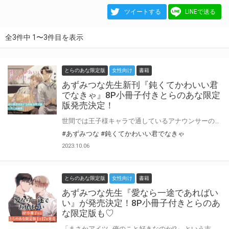
ツイートする
LINEで送る
全3件中 1〜3件目を表示
とらのあな限定版
女性向け
書籍
あずみつな先生新刊『鈍くてかわいい君
でなきゃ』8P小冊子付きとらのあな限定
版発売決定！
世間では王子様キャラで通しているアナウンサーの鮎川は、自分よりも人気な他局アナの沖をライバル視している。 高校時代、何をやっても沖に勝てなかったからだ。 就職後は疎遠になっていたけれど、沖の女性関係スキャンダルが騒がれた際、彼は急に鮎川を訪ねてきて── 「ふみしか頼れないんだ」 見たことない表情で縋ってくるのを邪険にできず、なりゆき同居生活が始まってしまい！？ 世話焼き愛強めイケメン×鈍感負けず嫌いチョロメン 人気アナたちのじれじれ近距離ラブ
#あずみつな
#鈍くてかわいい君でなきゃ
2023.10.06
とらのあな限定版
女性向け
書籍
あずみつな先生『愛なら一途であればい
い』が発売決定！8P小冊子付きとらのあ
な限定版も♡
「まさかアイツ…俺のこと好きなのか!?」 という吉岡の盛大な勘違いから始まった関係だけど順調に愛を育みラブラブお付き合い中の豊田と吉岡。 ある日のお泊りデート中に豊田宛に出版社からBL小説執筆依頼のメールが届き、全くノリ気ではなく断ろうとする豊田だったが、豊田作品の大ファンゆえに興奮しきりな吉岡に勝てず連絡をしてきた編集者と会うだけ会ってみることに。 すると、現れた編集者はなんと豊田の大学時代の同級生!! さらには仕事というだけではなさそうな熱烈すぎる様子にこっそり陰に隠れてふたりを見ていた吉岡はモヤモヤが限界、思わず打ち合わせの場に乱入してしまい…!!? 『愛なら素直であればいい』待望の続編！あずみつな先生『愛なら一途であればいい』が1月17日発売！ とらのあなでは刊行を記念して描き下ろし入り8P小冊子付きとらのあな限定版を発売致します！ 池袋店・通販にて予約開始！とらのあな限定版は数量限定生産となりますので、お早めにご予約下さい！