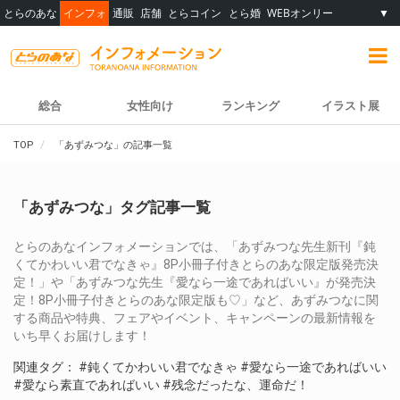
とらのあな
インフォ
通販
店舗
とらコイン
とら婚
WEBオンリー
▼
総合
女性向け
ランキング
イラスト展
TOP
「あずみつな」の記事一覧
「あずみつな」タグ記事一覧
とらのあなインフォメーションでは、「あずみつな先生新刊『鈍
くてかわいい君でなきゃ』8P小冊子付きとらのあな限定版発売決
定！」や「あずみつな先生『愛なら一途であればいい』が発売決
定！8P小冊子付きとらのあな限定版も♡」など、あずみつなに関
する商品や特典、フェアやイベント、キャンペーンの最新情報を
いち早くお届けします！
関連タグ：
#鈍くてかわいい君でなきゃ
#愛なら一途であればいい
#愛なら素直であればいい
#残念だったな、運命だ！