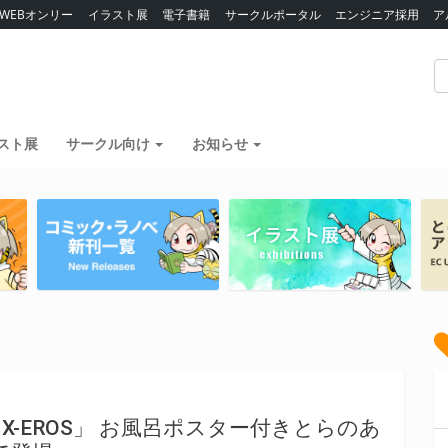
WEBオンリー
イラスト展
電子書籍
サークルポータル
エンジニア採用
ア
スト展
サークル向け
お知らせ
C X-EROS」 お風呂ポスター付きとらのあ