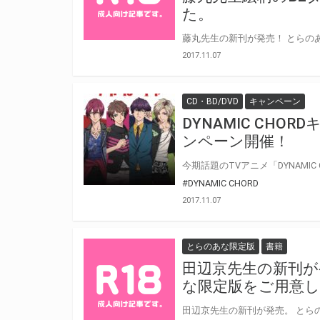
た。
2017.11.07
CD・BD/DVD
キャンペーン
DYNAMIC CH
ンペーン開催！
#DYNAMIC CHORD
2017.11.07
とらのあな限定版
書籍
田辺京先生の新刊が
な限定版をご用意
田辺京先生の新刊が発売。 とら