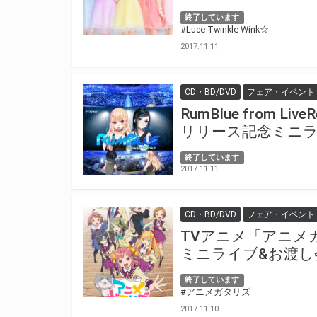
終了しています
#Luce Twinkle Wink☆
2017.11.11
CD・BD/DVD
フェア・イベント
RumBlue from L
リリース記念ミニライ
終了しています
2017.11.11
CD・BD/DVD
フェア・イベント
TVアニメ「アニメガ
ミニライブ&お渡し
終了しています
#アニメガタリズ
2017.11.10