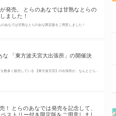
が発売。 とらのあなでは甘熟なとらの
意しました！
らのあなでは甘熟なとらのあな限定版をご用意しました！
あな 「東方波天宮大出張所」の開催決
東方Projectをテーマにしたグッズを数多く販売している 【東方波天宮】の出張所が、なんととらのあなに登場！ 最新グッズはもちろん、 『第四回博麗神社秋季例大祭』にて販売された 一部商品も販売いたします！！ さらに！ 出張所限定でポストカードプレゼントフェアも実施♪ 華麗なイラストのタペストリーの展示や、東方Project歴史展示など 見どころも満載ですので、是非ご来場ください♪
売！ とらのあなでは発売を記念して、
タペストリー付き限定版をご用意しまし