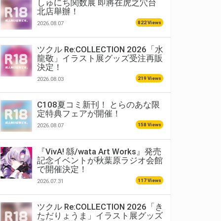
しゅにち関数展 即將在虎之穴台
北店舉辦！
822 Views
2026.08.07
ツクル Re:COLLECTION 2026「水
龍敬」イラスト展グッズ受注再販
決定！
219 Views
2026.08.03
C108夏コミ新刊！ とらのあな限
定特典フェアが開催！
158 Views
2026.08.07
『VivA! 緜/wata Art Works』発売
記念イベントが秋葉原ラジオ会館
で開催決定！
117 Views
2026.07.31
ツクル Re:COLLECTION 2026「き
ただりょうま」イラスト展グッズ