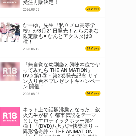
受注再販決定！
70 Views
2026.08.03
なーゆ。先生『私立メロ高等学
校』が8月21日発売！とらのあな
限定版も♥ なんとアクスタは3
種！
67 Views
2026.06.19
『無自覚な幼馴染と興味本位でヤ
ってみたら THE ANIMATION』
DVD 第1巻・第2巻発売記念 サイ
ン入り台本プレゼントキャンペー
ン 開催！
64 Views
2026.08.06
ネット上で話題沸騰となった、叙
火先生が描く 都市伝説をテーマ
としたエロティックホラー第2
弾！『(DVD)八尺八話快樂巡り ～
異形怪奇譚～ THE ANIMATION