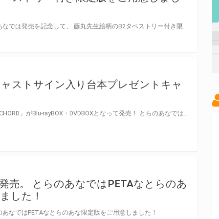
藤丸先生の新刊が発売！ とらのあなでは発売を記念して、 藤丸先生絵柄のB2タペストリー付き限定版をご用意しました。
ORDキャストサイン入り台本プレゼントキャ
今期話題のTVアニメ「DYNAMIC CHORD」がBlu-rayBOX・DVDBOXとなって発売！ とらのあなでは映像BOXの発売を記念して DYNAMIC CHORDキャストサイン入り台本プレゼントキャンペーンを実施致します！ [rêve parfait] ・KYOHSO・Liar-S・apple-polisher それぞれのキャスト4名のサイン入り台本と なんと！16名全員のサイン入り台本が当たるチャンス！ 下記要綱をご確認の上、奮ってご応募下さい！
発売。 とらのあなではPETAなとらのあ
しました！
のあなではPETAなとらのあな限定版をご用意しました！