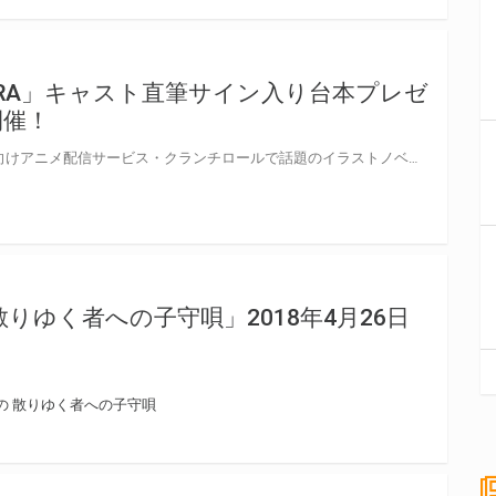
HARA」キャスト直筆サイン入り台本プレゼ
開催！
原宿の新たな物語、開幕！ 海外向けアニメ配信サービス・クランチロールで話題のイラストノベル 「PARK:HARAJUKU Crisis Team!」がついにアニメ化！ 原案の持つ個性豊かな世界観と色彩はそのままに、 日本人クリエイターらの手によってオリジナルアニメシリーズ「URAHARA」として生まれ変わる。 とらのあなでは【URAHARA Blu-ray ・DVD】の発売を記念して、 「URAHARA」キャストサイン入り台本プレゼントキャンペーンを開催します！！ 対象商品をご購入された方に、応募抽選券をお渡し致します。 是非、奮ってご応募ください♪
りゆく者への子守唄」2018年4月26日
の 散りゆく者への子守唄