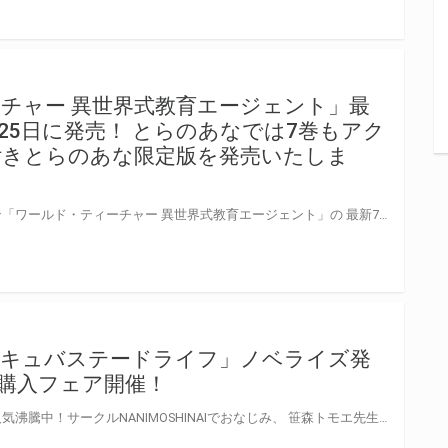
チャー 異世界式教育エージェント」最
1月25日に発売！ とらのあなでは7巻もアク
付きとらのあな限定版を発売いたしま
大人気の異世界式育成ミッション「ワールド・ティーチャー 異世界式教育エージェント」の 最新7巻が2017年11月25日に発売！ 同日にはコミック版の最新2巻も発売になりますので楽しみですね♪ とらのあなでは原作最新7巻の発売に合わせて今巻も「アクリルキーホルダー付きとらのあな限定版」を発売します。 今巻では「フィア」のかわいいSDイラストをご用意！ 是非この機会にお買い求めください！
サキュバステードライフ」ノベライズ発
購入フェア開催！
初単行本「放課後の優等生」が人気沸騰中！サークルNANIMOSHINAIでおなじみ、 笹森トモエ先生の人気シリーズ「サキュバステードライフ」が美少女文庫からノベライズ！ イラストはもちろん、笹森トモエ先生が担当されており、巻中漫画合わせて豪華16枚の大ボリューム！ その発売を記念して、こちらの文庫と笹森トモエ先生の同人誌「サキュバステードライフ」シリーズとの同時購入フェアを開催いたします！