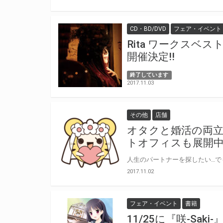
CD・BD/DVD
フェア・イベント
Rita ワークスベ
開催決定!!
終了しています
2017.11.03
その他
店舗
オタクと婚活の両立
トオフィスも展開
2017.11.02
フェア・イベント
書籍
11/25に『咲-Sa