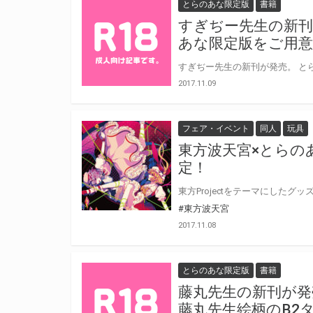
とらのあな限定版
書籍
すぎぢー先生の新刊
あな限定版をご用
すぎぢー先生の新刊が発売。 と
2017.11.09
フェア・イベント
同人
玩具
東方波天宮×とらの
定！
#東方波天宮
2017.11.08
とらのあな限定版
書籍
藤丸先生の新刊が発
藤丸先生絵柄のB2