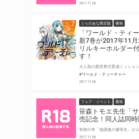
2017.11.06
とらのあな限定版
書籍
「ワールド・ティー
新7巻が2017年1
リルキーホルダー
す！
#ワールド・ティーチャー
2017.11.06
フェア・イベント
書籍
笹森トモエ先生「
売記念！同人誌同時
2017.11.06