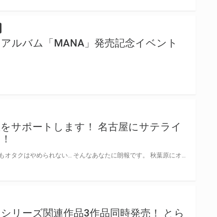
ストアルバム「MANA」発売記念イベント
をサポートします！ 名古屋にサテライ
中！
人生のパートナーを探したい…でもオタクはやめられない… そんなあなたに朗報です。 秋葉原にオタクのための結婚相談所「とら婚」がオープンしました！ とら婚ではオタクの皆様の理想の結婚を第一に考え婚活をサポートするアドバイザーが在籍しており、ご入会からご成婚まで懇切丁寧にサポートします。 「とらのあなだから結婚事業には弱いのでは・・・」とお思いの方！ とら婚では良質で多様な出会いの場を提供するため、東証一部上場企業であるIBJの運営する「日本結婚相談所連盟」に加盟し、連盟のノウハウを習得しています。さらに、IBJシステムの分析や心理法則に沿った戦略立案と、アドバイザーの「パーソナルな」アドバイスを組み合わせた、とら婚だけのノウハウにより、皆様へのプロフェッショナルな支援を実現しております。 成婚退会者が早くも出ており、会員数もますます増加しております。我々も皆様の理想のご結婚を目指し、より一層精進してまいりますので今後ともとら婚をよろしくお願い申し上げます。 また、現在とら婚では、オタク要素を持った方たちが集まるコンセプトパーティーを開催しております。まずは雰囲気から感じてみたい方は是非ご参加くださいませ！！ 詳細はこちらhttps://toracon.jp/events/
ki-』シリーズ関連作品3作品同時発売！ とら