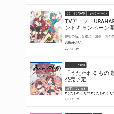
CD・BD/DVD
キャンペーン
TVアニメ「URA
ントキャンペーン
#URAHARA
2017.11.10
CD・BD/DVD
「うたわれるもの 散
発売予定
終了しています
#うたわれるもの
#うたわれるも
2017.11.09