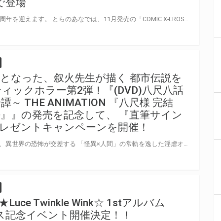
で登場
祝！5周年 「COMIC X-EROS」が5周年を迎えます。 とらのあなでは、11月発売の「COMIC X-EROS ＃61」 12月発売の「COMIC X-EROS ＃62」 で「B2お風呂ポスター付きとらのあな限定版」をご用意しました！ 11月発売の「COMIC X-EROS ＃61」は森島コン先生のタペストリーです！
となった、叙火先生が描く 都市伝説を
ィックホラー第2弾！『(DVD)八尺八話
 THE ANIMATION 『八尺様 完結
語』』の発売を記念して、 『直筆サイン
プレゼントキャンペーンを開催！
ぽ…ぽぽ…ぽ……ぽ 圧倒的な快楽と、異世界の恐怖が交差する 「怪異×人間」の常軌を逸した淫虐オムニバス！ ネット上で話題沸騰となった、叙火先生が描く 都市伝説をテーマとしたエロティックホラー第2弾！ 八尺様に魅入られた少年の、その後を描く「完結編」と 限定コミックにて配布された外伝「夢物語」が映像化！ とらのあなでは『(DVD)八尺八話快樂巡り ～異形怪奇譚～ THE ANIMATION 『八尺様 完結編』『八尺様 夢物語』』の発売を記念して、 『出演キャスト直筆サイン入り台本』or『原作者「叙火」描き下ろしイラスト＆キャスト直筆サイン入り色紙』のプレゼントキャンペーンを開催致します！！ 対象商品をご購入されたお客様に、応募抽選券をプレゼント！ ご応募頂いた方の中から抽選で、出演キャストの直筆サインが入った台本を 1名様にプレゼントしちゃいます♪ しかも、ご予約の上ご購入の方には応募抽選券を2枚プレゼントのダブルチャンス！！ 是非この機会に、とらのあなにてご予約の上、ご購入下さい♪
e Twinkle Wink☆ 1stアルバム
ース記念イベント開催決定！！