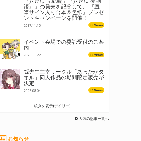
『八尺様 完結編』『八尺様 夢物
語』』の発売を記念して、 『直
筆サイン入り台本＆色紙』プレゼ
ントキャンペーンを開催！
55 Views
2017.11.13
イベント会場での委託受付のご案
内
44 Views
2025.11.22
緜先生主宰サークル「あったかタ
オル」同人作品の期間限定販売が
決定！
36 Views
2026.08.04
続きを表示(デイリー)
人気の記事一覧へ
お知らせ