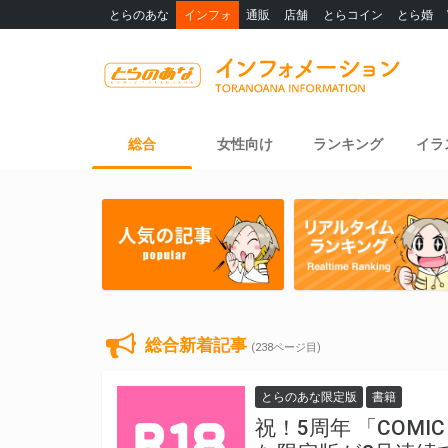
とらのあな
インフォ
通販
店舗
とらコイン
とら婚
総合
女性向け
ランキング
イラ
総合新着記事
(238ページ目)
とらのあな限定版
書籍
祝！5周年 「COMI