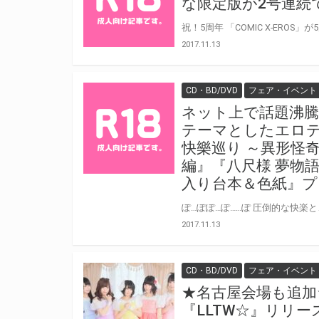
な限定版が2号連続
2017.11.13
CD・BD/DVD
フェア・イベント
ネット上で話題沸騰
テーマとしたエロテ
快樂巡り ～異形怪奇譚～
編』『八尺様 夢物
入り台本＆色紙』
2017.11.13
CD・BD/DVD
フェア・イベント
★名古屋会場も追加★Luc
『LLTW☆』リリ