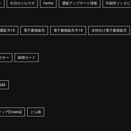
ー
今日のメルマガ
Fantia
通販アップデート情報
印刷所インタビ
販 R-18
電子書籍販売
電子書籍販売 R-18
女性向け電子書籍販売
マネー
銀聯カード
Q&A
ア[Creatia]
とら婚