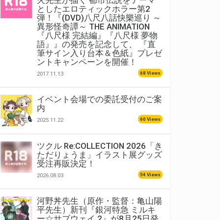
火先生が描く 都市伝説をテーマ
としたエロティックホラー第2
弾！『(DVD)八尺八話快樂巡り ～
異形怪奇譚～ THE ANIMATION
『八尺様 完結編』『八尺様 夢物
語』』の発売を記念して、 『直
筆サイン入り台本＆色紙』プレゼ
ントキャンペーンを開催！
68 Views
2017.11.13
イベント会場での委託受付のご案
内
60 Views
2025.11.22
ツクル Re:COLLECTION 2026「き
ただりょうま」イラスト展グッズ
受注再販決定！
54 Views
2026.08.03
河野丼先生（原作・監督：亀山陽
平先生）新刊『銀河特急 ミルキ
ー☆サブウェイ 2』が8月25日発