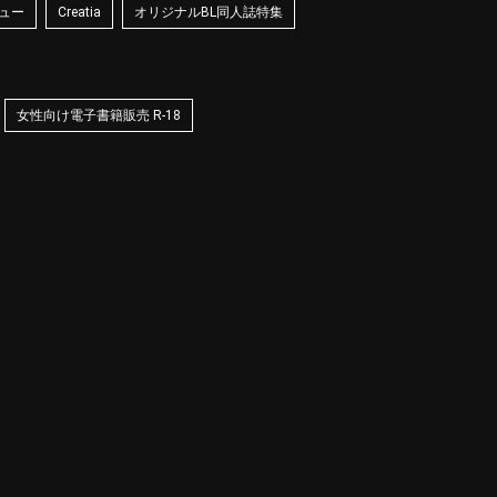
ュー
Creatia
オリジナルBL同人誌特集
女性向け電子書籍販売 R-18