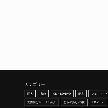
カテゴリー
同人
書籍
CD・BD/DVD
玩具
フェア・イ
女性向けサークル紹介
とらのあな×韓国
PCゲーム