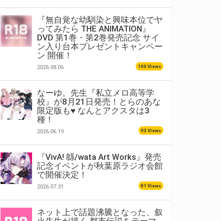
『無自覚な幼馴染と興味本位でヤ
ってみたら THE ANIMATION』
DVD 第1巻・第2巻発売記念 サイ
ン入り台本プレゼントキャンペー
ン 開催！
100 Views
2026.08.06
なーゆ。先生『私立メロ高等学
校』が8月21日発売！とらのあな
限定版も♥ なんとアクスタは3
種！
93 Views
2026.06.19
『VivA! 緜/wata Art Works』発売
記念イベントが秋葉原ラジオ会館
で開催決定！
81 Views
2026.07.31
ネット上で話題沸騰となった、叙