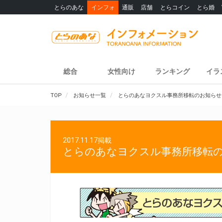
とらのあな
インフォ
通販
店舗
とらコイン
とら婚
総合
女性向け
ランキング
イラ
TOP
お知らせ一覧
とらのあなヨクスル事務所移転のお知らせ
2017.11.17掲載
とらのあなヨクスル事務所移転