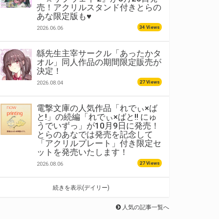
売！アクリルスタンド付きとらの
あな限定版も♥
34 Views
2026.06.06
緜先生主宰サークル「あったかタ
オル」同人作品の期間限定販売が
決定！
27 Views
2026.08.04
電撃文庫の人気作品「れでぃ×ば
と!」の続編「れでぃ×ばと!! にゅ
うでいずっ」が10月9日に発売！
とらのあなでは発売を記念して
「アクリルプレート」付き限定セ
ットを発売いたします！
27 Views
2026.08.06
続きを表示(デイリー)
人気の記事一覧へ