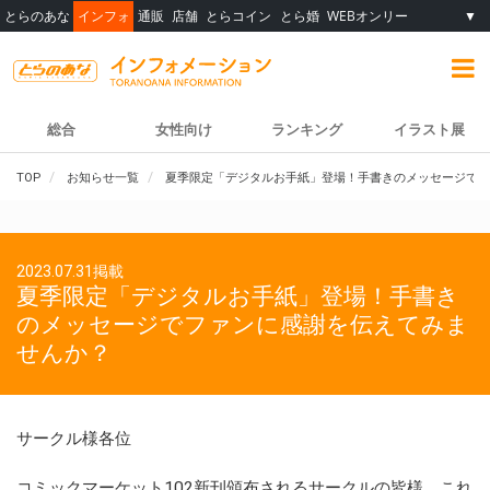
とらのあな
インフォ
通販
店舗
とらコイン
とら婚
WEBオンリー
▼
総合
女性向け
ランキング
イラスト展
TOP
お知らせ一覧
夏季限定「デジタルお手紙」登場！手書きのメッセージでフ
2023.07.31掲載
夏季限定「デジタルお手紙」登場！手書き
のメッセージでファンに感謝を伝えてみま
せんか？
サークル様各位
コミックマーケット102新刊頒布されるサークルの皆様、これ