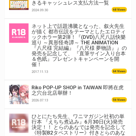
きるキャッシュレス支払方法一覧
68 Views
2024.09.30
ネット上で話題沸騰となった、叙火先生
が描く 都市伝説をテーマとしたエロティ
ックホラー第2弾！『(DVD)八尺八話快樂
巡り ～異形怪奇譚～ THE ANIMATION
『八尺様 完結編』『八尺様 夢物語』』の
発売を記念して、 『直筆サイン入り台本
＆色紙』プレゼントキャンペーンを開
催！
64 Views
2017.11.13
Riko POP-UP SHOP in TAIWAN 即將在虎
之穴台北店舉辦！
56 Views
2026.07.13
ひとにたち先生、ワニマガジン社初の単
行本 『えちち煮込み』6月30日(火)発売
決定！！ とらのあなでは発売を記念して
《特製B2タペストリー》付きとらのあな