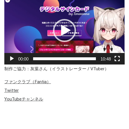
画
プ
レ
ー
ヤ
ー
00:00
10:48
制作ご協力：灰葉さん（イラストレーター / VTuber）
ファンクラブ（Fantia）
Twitter
YouTubeチャンネル