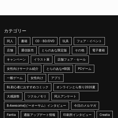
カテゴリー
同人
書籍
CD・BD/DVD
玩具
フェア・イベント
店舗
通信販売
とらのあな限定版
その他
電子書籍
キャンペーン
イラスト展
店舗フェア・セール
女性向けサークル紹介
とらのあな×韓国
PCゲーム
一般ゲーム
女性向け
アプリ
BL初心者におすすめコミック
オンラインとら祭り2020夏
大感謝祭
ツクルノモリ
同人アンケート
B-Awesome(ビーオーサム）インタビュー
今日のメルマガ
Fantia
通販アップデート情報
印刷所インタビュー
Creatia