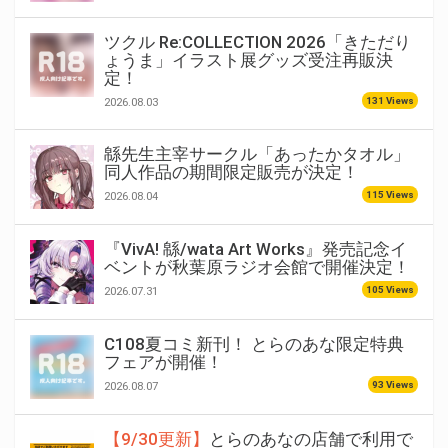
ツクル Re:COLLECTION 2026「きただり
ょうま」イラスト展グッズ受注再販決
定！
131 Views
2026.08.03
緜先生主宰サークル「あったかタオル」
同人作品の期間限定販売が決定！
115 Views
2026.08.04
『VivA! 緜/wata Art Works』発売記念イ
ベントが秋葉原ラジオ会館で開催決定！
105 Views
2026.07.31
C108夏コミ新刊！ とらのあな限定特典
フェアが開催！
93 Views
2026.08.07
【9/30更新】
とらのあなの店舗で利用で