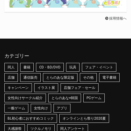
採用情報へ
カテゴリー
同人
書籍
CD・BD/DVD
玩具
フェア・イベント
店舗
通信販売
とらのあな限定版
その他
電子書籍
キャンペーン
イラスト展
店舗フェア・セール
女性向けサークル紹介
とらのあな×韓国
PCゲーム
一般ゲーム
女性向け
アプリ
BL初心者におすすめコミック
オンラインとら祭り2020夏
大感謝祭
ツクルノモリ
同人アンケート