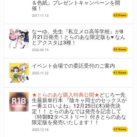
＆色紙』プレゼントキャンペーンを開
催！
62 Views
2017.11.13
なーゆ。先生『私立メロ高等学校』が8
月21日発売！とらのあな限定版も♥ なん
とアクスタは3種！
56 Views
2026.06.19
イベント会場での委託受付のご案内
41 Views
2025.11.22
★とらのあな購入特典公開★
どじろー先
生最新単行本 『陰キャ同士のセックスが
一番エロいよね』12月25日(木)発売決
定！！ とらのあなでは発売を記念して
《特製B2タペストリー》付きとらのあな
限定版を発売いたします！！
37 Views
2025.12.18