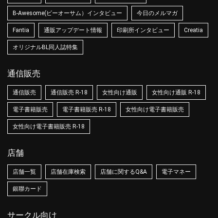
B-Awesome(ビーオーサム）インタビュー
今日のメルマガ
Fantia
通販アップデート情報
印刷所インタビュー
Creatia
オリジナルBL同人誌特集
通信販売
通信販売
通信販売 R-18
女性向け通販
女性向け通販 R-18
電子書籍販売
電子書籍販売 R-18
女性向け電子書籍販売
女性向け電子書籍販売 R-18
店舗
店舗一覧
店舗在庫検索
店舗に関するQ&A
電子マネー
銀聯カード
サークル向け