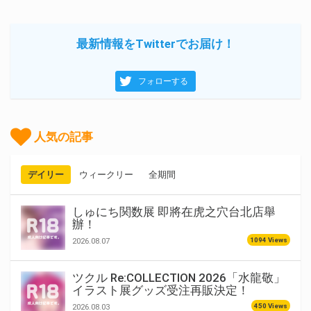
最新情報をTwitterでお届け！
フォローする
人気の記事
デイリー
ウィークリー
全期間
しゅにち関数展 即將在虎之穴台北店舉
辦！
1094 Views
2026.08.07
ツクル Re:COLLECTION 2026「水龍敬」
イラスト展グッズ受注再販決定！
450 Views
2026.08.03