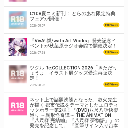
C108夏コミ新刊！ とらのあな限定特典
フェアが開催！
198 Views
2026.08.07
『VivA! 緜/wata Art Works』発売記念イ
ベントが秋葉原ラジオ会館で開催決定！
110 Views
2026.07.31
ツクル Re:COLLECTION 2026「きただり
ょうま」イラスト展グッズ受注再販決
定！
105 Views
2026.08.03
ネット上で話題沸騰となった、叙火先生
が描く 都市伝説をテーマとしたエロティ
ックホラー第2弾！『(DVD)八尺八話快樂
巡り ～異形怪奇譚～ THE ANIMATION
『八尺様 完結編』『八尺様 夢物語』』の
発売を記念して、 『直筆サイン入り台本