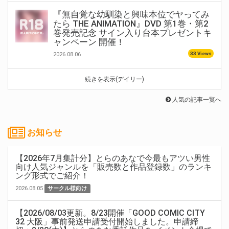
『無自覚な幼馴染と興味本位でヤってみ
たら THE ANIMATION』DVD 第1巻・第2
巻発売記念 サイン入り台本プレゼントキ
ャンペーン 開催！
33 Views
2026.08.06
続きを表示(デイリー)
人気の記事一覧へ
お知らせ
【2026年7月集計分】とらのあなで今最もアツい男性
向け人気ジャンルを「販売数と作品登録数」のランキ
ング形式でご紹介！
2026.08.05
サークル様向け
【2026/08/03更新。8/23開催「GOOD COMIC CITY
32 大阪」事前発送申請受付開始しました。申請締