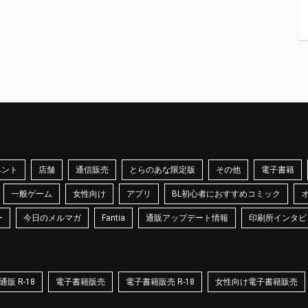
ベント
店舗
通信販売
とらのあな限定版
その他
電子書籍
一般ゲーム
女性向け
アプリ
BL初心者におすすめコミック
ー
今日のメルマガ
Fantia
通販アップデート情報
印刷所インタビ
販 R-18
電子書籍販売
電子書籍販売 R-18
女性向け電子書籍販売