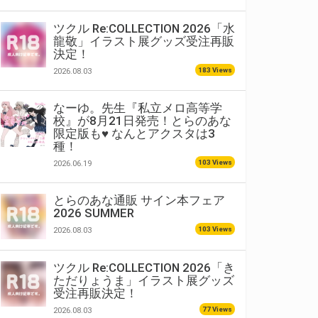
ツクル Re:COLLECTION 2026「水
龍敬」イラスト展グッズ受注再販
決定！
183 Views
2026.08.03
なーゆ。先生『私立メロ高等学
校』が8月21日発売！とらのあな
限定版も♥ なんとアクスタは3
種！
103 Views
2026.06.19
とらのあな通販 サイン本フェア
2026 SUMMER
103 Views
2026.08.03
ツクル Re:COLLECTION 2026「き
ただりょうま」イラスト展グッズ
受注再販決定！
77 Views
2026.08.03