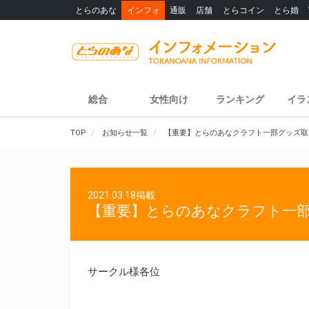
とらのあな
インフォ
通販
店舗
とらコイン
とら婚
総合
女性向け
ランキング
イラ
TOP
お知らせ一覧
【重要】とらのあなクラフト一部グッズ取
2021.03.18掲載
【重要】とらのあなクラフト一
サークル様各位