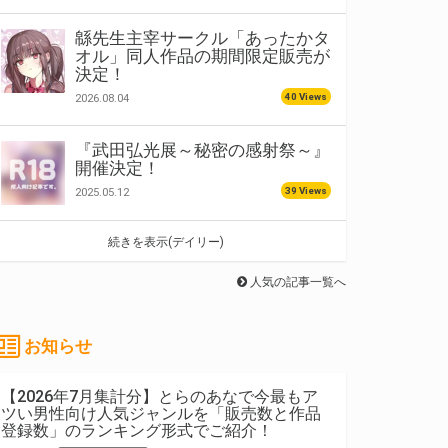
緜先生主宰サークル「あったかタ
オル」同人作品の期間限定販売が
決定！
40 Views
2026.08.04
『武田弘光展～秘密の感射祭～』
開催決定！
39 Views
2025.05.12
続きを表示(デイリー)
人気の記事一覧へ
お知らせ
【2026年7月集計分】とらのあなで今最もア
ツい男性向け人気ジャンルを「販売数と作品
登録数」のランキング形式でご紹介！