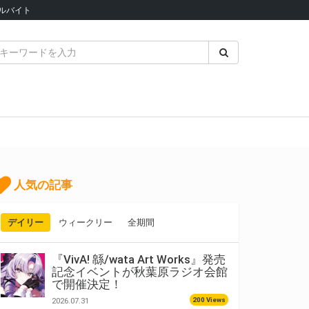
ルバイト
人気の記事
デイリー
ウィークリー
全期間
『VivA! 緜/wata Art Works』発売
記念イベントが秋葉原ラジオ会館
で開催決定！
200 Views
2026.07.31