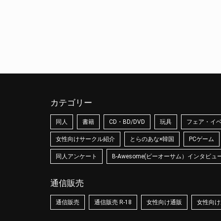
カテゴリー
同人
書籍
CD・BD/DVD
玩具
フェア・イ
女性向けサークル紹介
とらのあな×韓国
PCゲーム
同人アンケート
B-Awesome(ビーオーサム）インタビュ
通信販売
通信販売
通信販売 R-18
女性向け通販
女性向け通