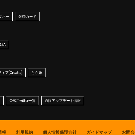
マネー
銀聯カード
Q&A
ア[Creatia]
とら婚
☆
公式Twitter一覧
通販アップデート情報
情報
利用規約
個人情報保護方針
ガイドマップ
お問合