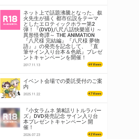
ネット上で話題沸騰となった、叙
火先生が描く 都市伝説をテーマ
としたエロティックホラー第2
弾！『(DVD)八尺八話快樂巡り ～
異形怪奇譚～ THE ANIMATION
『八尺様 完結編』『八尺様 夢物
語』』の発売を記念して、 『直
筆サイン入り台本＆色紙』プレゼ
ントキャンペーンを開催！
69 Views
2017.11.13
イベント会場での委託受付のご案
内
47 Views
2025.11.22
『小女ラムネ 第8話リトルラバー
ズ』DVD発売記念 サイン入り台
本プレゼントキャンペーン 開
催！
42 Views
2026.07.23