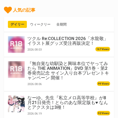
人気の記事
デイリー
ウィークリー
全期間
ツクル Re:COLLECTION 2026「水龍敬」
イラスト展グッズ受注再販決定！
167 Views
2026.08.03
『無自覚な幼馴染と興味本位でヤってみ
たら THE ANIMATION』DVD 第1巻・第2
巻発売記念 サイン入り台本プレゼントキ
ャンペーン 開催！
99 Views
2026.08.06
なーゆ。先生『私立メロ高等学校』が8
月21日発売！とらのあな限定版も♥ なん
とアクスタは3種！
92 Views
2026.06.19