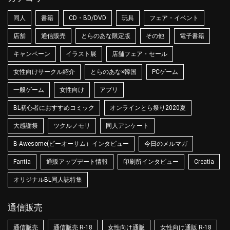
同人
書籍
CD・BD/DVD
玩具
フェア・イベント
店舗
通信販売
とらのあな限定版
その他
電子書籍
キャンペーン
イラスト展
店舗フェア・セール
女性向けサークル紹介
とらのあな×韓国
PCゲーム
一般ゲーム
女性向け
アプリ
BL初心者におすすめコミック
オンラインとら祭り2020夏
大感謝祭
ツクルノモリ
同人アンケート
B-Awesome(ビーオーサム）インタビュー
今日のメルマガ
Fantia
通販アップデート情報
印刷所インタビュー
Creatia
オリジナルBL同人誌特集
通信販売
通信販売
通信販売 R-18
女性向け通販
女性向け通販 R-18