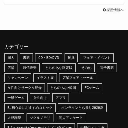
採用情報へ
カテゴリー
同人
書籍
CD・BD/DVD
玩具
フェア・イベント
店舗
通信販売
とらのあな限定版
その他
電子書籍
キャンペーン
イラスト展
店舗フェア・セール
女性向けサークル紹介
とらのあな×韓国
PCゲーム
一般ゲーム
女性向け
アプリ
BL初心者におすすめコミック
オンラインとら祭り2020夏
大感謝祭
ツクルノモリ
同人アンケート
B-Awesome(ビーオーサム）インタビュー
今日のメルマガ