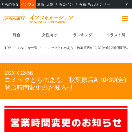
とらのあな
インフォ
通販
店舗
とらコイン
とら婚
WEBオンリー
▼
総合
女性向け
ランキング
イラスト展
TOP
お知らせ一覧
コミックとらのあな 秋葉原店A 10/30(金)開店時間変更の
2020.10.22掲載
コミックとらのあな 秋葉原店A 10/30(金)
開店時間変更のお知らせ