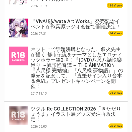
110 Views
2026.06.19
『VivA! 緜/wata Art Works』発売記念イ
ベントが秋葉原ラジオ会館で開催決定！
84 Views
2026.07.31
ネット上で話題沸騰となった、叙火先生
が描く 都市伝説をテーマとしたエロティ
ックホラー第2弾！『(DVD)八尺八話快樂
巡り ～異形怪奇譚～ THE ANIMATION
『八尺様 完結編』『八尺様 夢物語』』の
発売を記念して、 『直筆サイン入り台本
＆色紙』プレゼントキャンペーンを開
催！
79 Views
2017.11.13
ツクル Re:COLLECTION 2026「きただり
ょうま」イラスト展グッズ受注再販決
定！
75 Views
2026.08.03