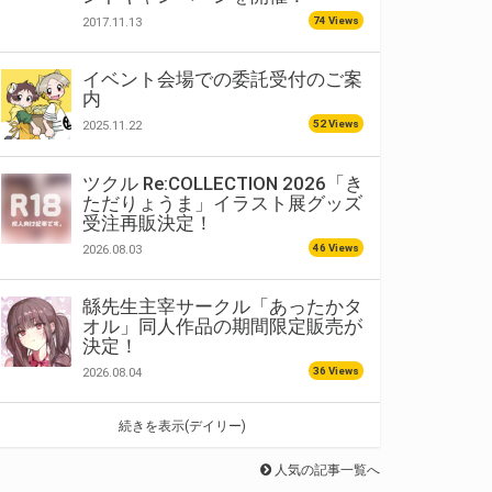
74 Views
2017.11.13
イベント会場での委託受付のご案
内
52 Views
2025.11.22
ツクル Re:COLLECTION 2026「き
ただりょうま」イラスト展グッズ
受注再販決定！
46 Views
2026.08.03
緜先生主宰サークル「あったかタ
オル」同人作品の期間限定販売が
決定！
36 Views
2026.08.04
続きを表示(デイリー)
人気の記事一覧へ