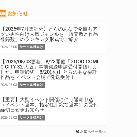
お知らせ
【2026年7月集計分】とらのあなで今最もア
ツい男性向け人気ジャンルを「販売数と作品
登録数」のランキング形式でご紹介！
2026.08.05
サークル様向け
【2026/08/03更新。8/23開催「GOOD COMI
C CITY 32 大阪」事前発送申請受付開始しま
した。申請締切：8/20(木)】とらのあな委託
作品を イベント会場で発送受付！
2026.08.03
サークル様向け
【重要】大型イベント開催に伴う返却申込
（イベント返本、指定住所宛て返本）の受付
締切日変更お知らせ
2026.08.02
サークル様向け
お知らせ一覧へ