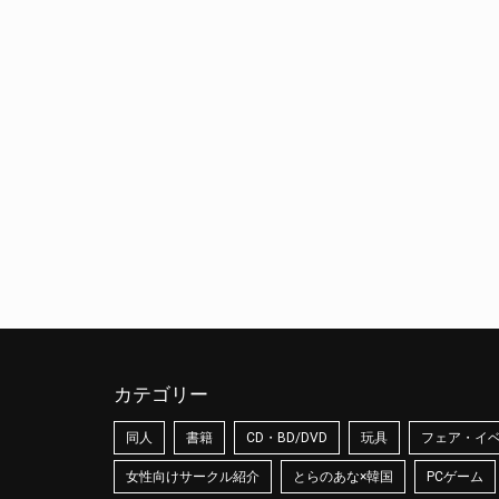
カテゴリー
同人
書籍
CD・BD/DVD
玩具
フェア・イ
女性向けサークル紹介
とらのあな×韓国
PCゲーム