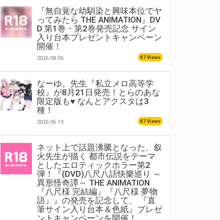
『無自覚な幼馴染と興味本位でヤ
ってみたら THE ANIMATION』DV
D 第1巻・第2巻発売記念 サイン
入り台本プレゼントキャンペーン
開催！
87 Views
2026.08.06
なーゆ。先生『私立メロ高等学
校』が8月21日発売！とらのあな
限定版も♥ なんとアクスタは3
種！
87 Views
2026.06.19
ネット上で話題沸騰となった、叙
火先生が描く 都市伝説をテーマ
としたエロティックホラー第2
弾！『(DVD)八尺八話快樂巡り ～
異形怪奇譚～ THE ANIMATION
『八尺様 完結編』『八尺様 夢物
語』』の発売を記念して、 『直
筆サイン入り台本＆色紙』プレゼ
ントキャンペーンを開催！