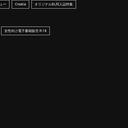
ュー
Creatia
オリジナルBL同人誌特集
女性向け電子書籍販売 R-18