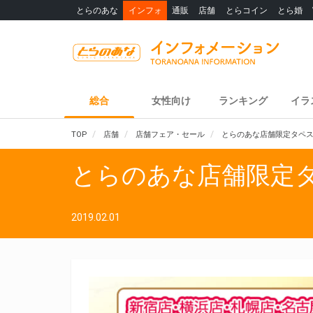
とらのあな
インフォ
通販
店舗
とらコイン
とら婚
総合
女性向け
ランキング
イラ
TOP
店舗
店舗フェア・セール
とらのあな店舗限定タペ
とらのあな店舗限定
2019.02.01