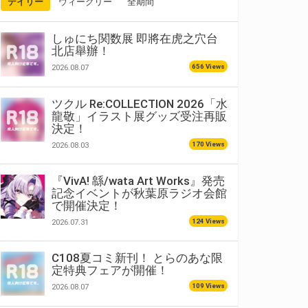
デイリー
ウィークリー
全期間
しゅにち関数展 即將在虎之穴台
北店舉辦！
656 Views
2026.08.07
ツクル Re:COLLECTION 2026「水
龍敬」イラスト展グッズ受注再販
決定！
170 Views
2026.08.03
『VivA! 緜/wata Art Works』発売
記念イベントが秋葉原ラジオ会館
で開催決定！
124 Views
2026.07.31
C108夏コミ新刊！ とらのあな限
定特典フェアが開催！
109 Views
2026.08.07