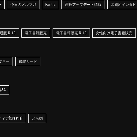
ー
今日のメルマガ
Fantia
通販アップデート情報
印刷所インタビ
販 R-18
電子書籍販売
電子書籍販売 R-18
女性向け電子書籍販売
マネー
銀聯カード
Q&A
ア[Creatia]
とら婚