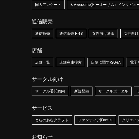
同人アンケート
B-Awesome(ビーオーサム）インタビュ
通信販売
通信販売
通信販売 R-18
女性向け通販
女性向け通
店舗
店舗一覧
店舗在庫検索
店舗に関するQ&A
電子
サークル向け
サークル委託案内
新規登録
サークルポータル
サービス
とらのあなクラフト
ファンティア[Fantia]
クリエイティ
お知らせ