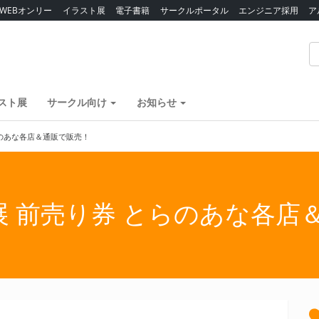
WEBオンリー
イラスト展
電子書籍
サークルポータル
エンジニア採用
ア
スト展
サークル向け
お知らせ
らのあな各店＆通販で販売！
 前売り券 とらのあな各店