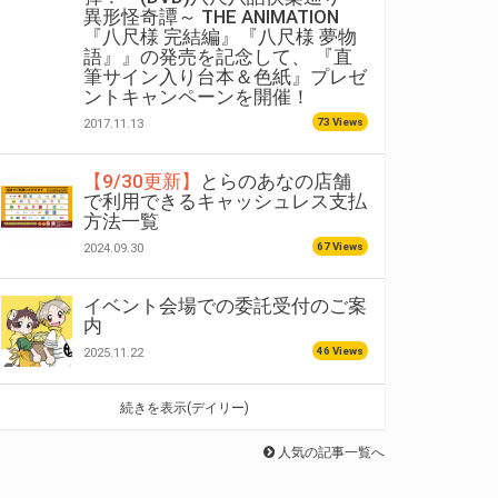
異形怪奇譚～ THE ANIMATION
『八尺様 完結編』『八尺様 夢物
語』』の発売を記念して、 『直
筆サイン入り台本＆色紙』プレゼ
ントキャンペーンを開催！
73 Views
2017.11.13
【9/30更新】
とらのあなの店舗
で利用できるキャッシュレス支払
方法一覧
67 Views
2024.09.30
イベント会場での委託受付のご案
内
46 Views
2025.11.22
続きを表示(デイリー)
人気の記事一覧へ