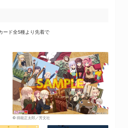
カード全5種より先着で
©️ 得能正太郎／芳文社