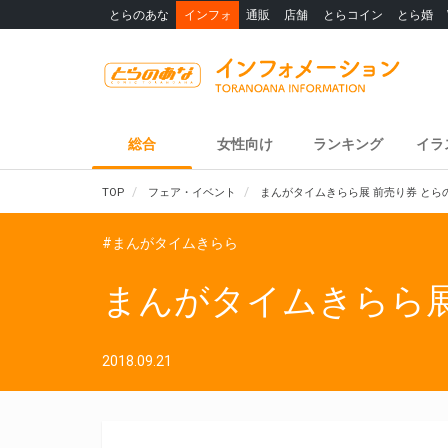
とらのあな
インフォ
通販
店舗
とらコイン
とら婚
総合
女性向け
ランキング
イラ
TOP
フェア・イベント
まんがタイムきらら展 前売り券 と
#まんがタイムきらら
まんがタイムきらら展
2018.09.21