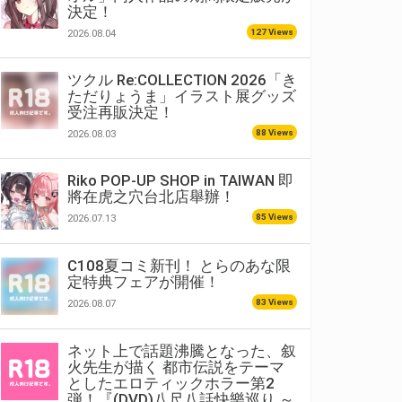
決定！
127 Views
2026.08.04
ツクル Re:COLLECTION 2026「き
ただりょうま」イラスト展グッズ
受注再販決定！
88 Views
2026.08.03
Riko POP-UP SHOP in TAIWAN 即
將在虎之穴台北店舉辦！
85 Views
2026.07.13
C108夏コミ新刊！ とらのあな限
定特典フェアが開催！
83 Views
2026.08.07
ネット上で話題沸騰となった、叙
火先生が描く 都市伝説をテーマ
としたエロティックホラー第2
弾！『(DVD)八尺八話快樂巡り ～