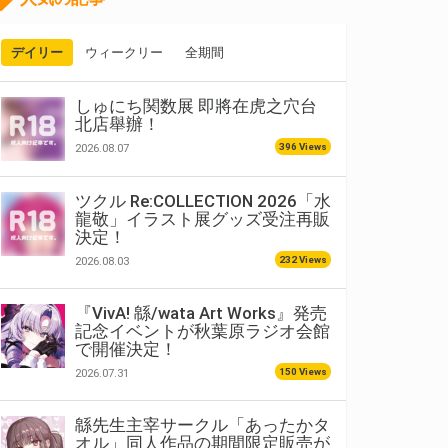
デイリー
ウィークリー
全期間
しゅにち関数展 即將在虎之穴台
北店舉辦！
396 Views
2026.08.07
ツクル Re:COLLECTION 2026「水
龍敬」イラスト展グッズ受注再販
決定！
232 Views
2026.08.03
『VivA! 緜/wata Art Works』発売
記念イベントが秋葉原ラジオ会館
で開催決定！
150 Views
2026.07.31
緜先生主宰サークル「あったかタ
オル」同人作品の期間限定販売が