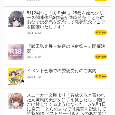
5月24日に『咲-Saki-』25巻を始めシリ
ーズ関連作品3作品が同時発売！ とらの
あなでは発売を記念して発売記念フェア
を開催いたします！
55 Views
2024.05.13
『武田弘光展～秘密の感射祭～』開催決
定！
52 Views
2025.05.12
イベント会場での委託受付のご案内
51 Views
2025.11.22
スニーカー文庫より「育成失敗と言われ
た元国民的美少女に手を貸したら、俺に
だけ甘えてくるようになった」が9月1日
に発売！ とらのあなでは発売を記念して
特製A3タペストリー付きとらのあな限定