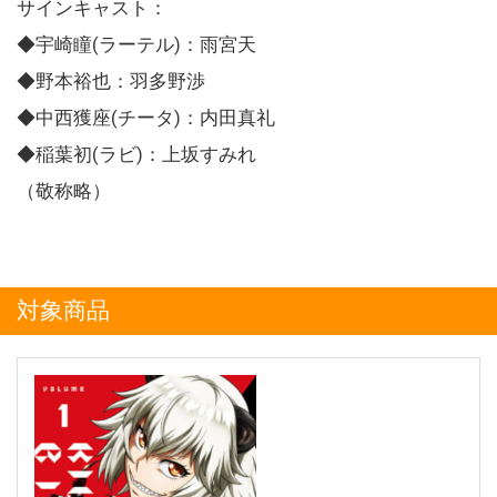
サインキャスト：
◆宇崎瞳(ラーテル)：雨宮天
◆野本裕也：羽多野渉
◆中西獲座(チータ)：内田真礼
◆稲葉初(ラビ)：上坂すみれ
（敬称略）
対象商品