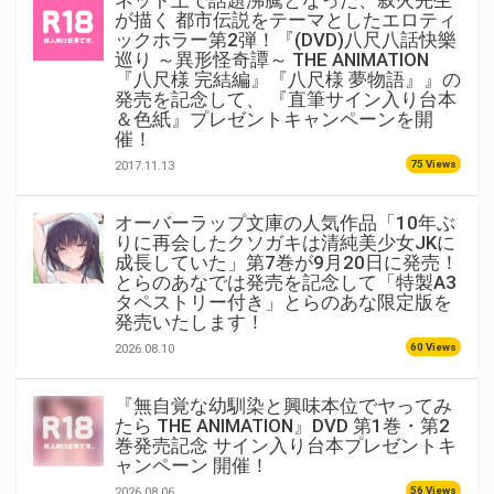
が描く 都市伝説をテーマとしたエロティ
ックホラー第2弾！『(DVD)八尺八話快樂
巡り ～異形怪奇譚～ THE ANIMATION
『八尺様 完結編』『八尺様 夢物語』』の
発売を記念して、 『直筆サイン入り台本
＆色紙』プレゼントキャンペーンを開
催！
75 Views
2017.11.13
オーバーラップ文庫の人気作品「10年ぶ
りに再会したクソガキは清純美少女JKに
成長していた」第7巻が9月20日に発売！
とらのあなでは発売を記念して「特製A3
タペストリー付き」とらのあな限定版を
発売いたします！
60 Views
2026.08.10
『無自覚な幼馴染と興味本位でヤってみ
たら THE ANIMATION』DVD 第1巻・第2
巻発売記念 サイン入り台本プレゼントキ
ャンペーン 開催！
56 Views
2026.08.06