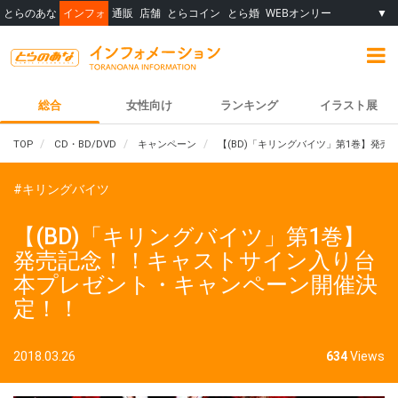
とらのあな
インフォ
通販
店舗
とらコイン
とら婚
WEBオンリー
▼
総合
女性向け
ランキング
イラスト展
TOP
CD・BD/DVD
キャンペーン
【(BD)「キリングバイツ」第1巻】発
#キリングバイツ
【(BD)「キリングバイツ」第1巻】
発売記念！！キャストサイン入り台
本プレゼント・キャンペーン開催決
定！！
2018.03.26
634
Views