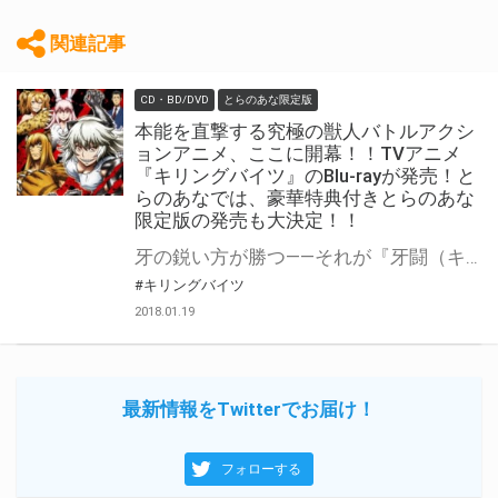
関連記事
CD・BD/DVD
とらのあな限定版
本能を直撃する究極の獣人バトルアクシ
ョンアニメ、ここに開幕！！TVアニメ
『キリングバイツ』のBlu-rayが発売！と
らのあなでは、豪華特典付きとらのあな
限定版の発売も大決定！！
牙の鋭い方が勝つ――それが『牙闘（キリングバイツ）』だ。 月刊ヒーローズにて連載中の累計発行部数50 万部、村田真哉／隅田かずあさによる獣人バトル漫画が待望のアニメ化！ 最強の闘争本能を秘めた獣闘士・ラーテル役を雨宮天、キリングバイツに巻き込まれる平凡な大学生・野本役を羽多野渉、超スピードで駆け回る獣闘士・チータ役を内田真礼、気弱で泣き虫な獣闘士・ラビ役を上坂すみれが担当！ 超人気キャストと実力派スタッフで贈る、本能を直撃する究極の獣人バトルアクションアニメ、ここに開幕！！ 大好評放送中のTVアニメ「キリングバイツ」のBlu-rayが早くも発売決定！ とらのあなでは、豪華特典付きの『とらのあな限定版』の発売も決定です！！ 気になるとらのあな限定版の特典は、 とらのあな限定版の全巻購入特典として『宇崎瞳(ラーテル)・中西獲座(チータ)・稲葉初(ラビ)のアニメ描き下ろしB1タペストリー』！ 更に、1～3巻には『アニメ描き下ろしB1タペストリーの絵柄を使用したB2タペストリー』が付き、4巻は公式HPにて期間限定公開していたオーディオドラマのドラマCD付きです！！ そして、とらのあな限定版・一般流通版の共通の全巻購入特典として、描き下ろし全巻収納BOXが付く超豪華な豪華特典満載となっております！ 是非ともお早めに、とらのあな対象店舗でのご予約・ご購入をお待ちしております♪♪
#キリングバイツ
2018.01.19
最新情報をTwitterでお届け！
フォローする