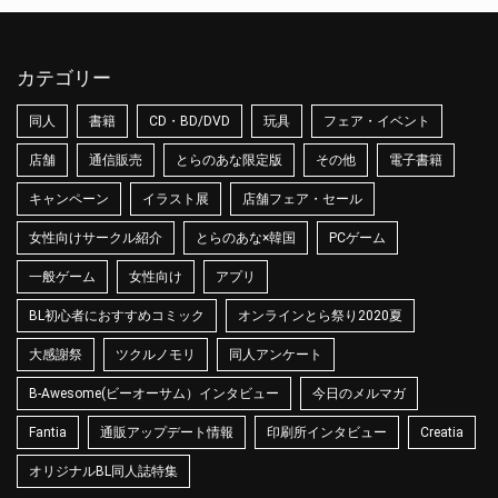
カテゴリー
同人
書籍
CD・BD/DVD
玩具
フェア・イベント
店舗
通信販売
とらのあな限定版
その他
電子書籍
キャンペーン
イラスト展
店舗フェア・セール
女性向けサークル紹介
とらのあな×韓国
PCゲーム
一般ゲーム
女性向け
アプリ
BL初心者におすすめコミック
オンラインとら祭り2020夏
大感謝祭
ツクルノモリ
同人アンケート
B-Awesome(ビーオーサム）インタビュー
今日のメルマガ
Fantia
通販アップデート情報
印刷所インタビュー
Creatia
オリジナルBL同人誌特集