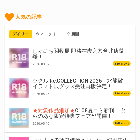
人気の記事
デイリー
ウィークリー
全期間
しゅにち関数展 即將在虎之穴台北店舉
辦！
326 Views
2026.08.07
ツクル Re:COLLECTION 2026「水龍敬」
イラスト展グッズ受注再販決定！
184 Views
2026.08.03
★対象作品追加★
C108夏コミ新刊！ と
らのあな限定特典フェアが開催！
150 Views
2026.08.10
ネット上で話題沸騰となった、叙火先生