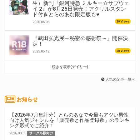
生）新刊『銀河特急 ミルキー☆サブウェ
イ 2』が8月25日発売！アクリルスタン
ド付きとらのあな限定版も♥
29 Views
2026.06.06
『武田弘光展～秘密の感射祭～』開催決
定！
28 Views
2025.05.12
続きを表示(デイリー)
人気の記事一覧へ
お知らせ
【2026年7月集計分】とらのあなで今最もアツい男性
向け人気ジャンルを「販売数と作品登録数」のランキ
ング形式でご紹介！
2026.08.05
サークル様向け