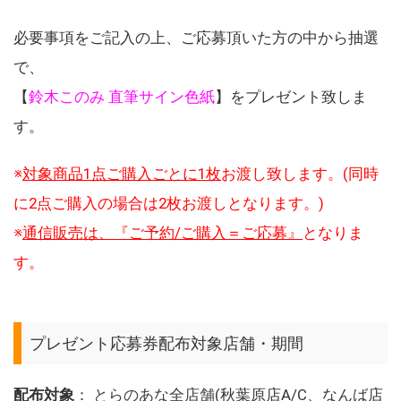
必要事項をご記入の上、ご応募頂いた方の中から抽選
で、
【
鈴木このみ 直筆サイン色紙
】をプレゼント致しま
す。
※
対象商品1点ご購入ごとに1枚
お渡し致します。(同時
に2点ご購入の場合は2枚お渡しとなります。)
※
通信販売は、『ご予約/ご購入＝ご応募』
となりま
す。
プレゼント応募券配布対象店舗・期間
配布対象
：
とらのあな全店舗
(秋葉原店A/C、なんば店