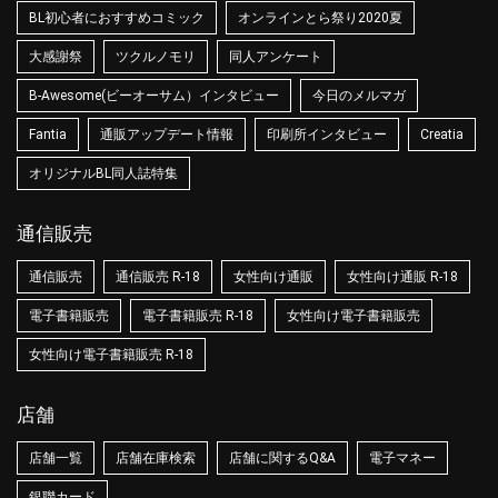
BL初心者におすすめコミック
オンラインとら祭り2020夏
大感謝祭
ツクルノモリ
同人アンケート
B-Awesome(ビーオーサム）インタビュー
今日のメルマガ
Fantia
通販アップデート情報
印刷所インタビュー
Creatia
オリジナルBL同人誌特集
通信販売
通信販売
通信販売 R-18
女性向け通販
女性向け通販 R-18
電子書籍販売
電子書籍販売 R-18
女性向け電子書籍販売
女性向け電子書籍販売 R-18
店舗
店舗一覧
店舗在庫検索
店舗に関するQ&A
電子マネー
銀聯カード