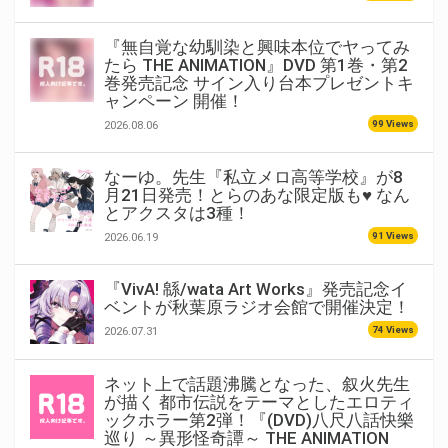
『無自覚な幼馴染と興味本位でヤってみ
たら THE ANIMATION』DVD 第1巻・第2
巻発売記念 サイン入り台本プレゼントキ
ャンペーン 開催！
99 Views
2026.08.06
なーゆ。先生『私立メロ高等学校』が8
月21日発売！とらのあな限定版も♥ なん
とアクスタは3種！
91 Views
2026.06.19
『VivA! 緜/wata Art Works』発売記念イ
ベントが秋葉原ラジオ会館で開催決定！
74 Views
2026.07.31
ネット上で話題沸騰となった、叙火先生
が描く 都市伝説をテーマとしたエロティ
ックホラー第2弾！『(DVD)八尺八話快樂
巡り ～異形怪奇譚～ THE ANIMATION