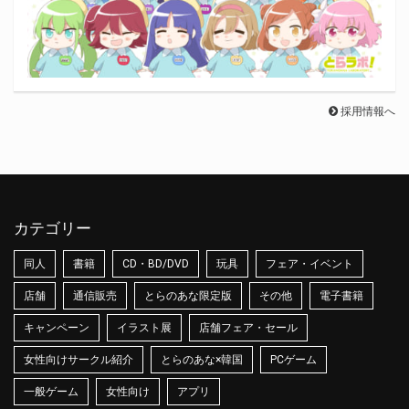
採用情報へ
カテゴリー
同人
書籍
CD・BD/DVD
玩具
フェア・イベント
店舗
通信販売
とらのあな限定版
その他
電子書籍
キャンペーン
イラスト展
店舗フェア・セール
女性向けサークル紹介
とらのあな×韓国
PCゲーム
一般ゲーム
女性向け
アプリ