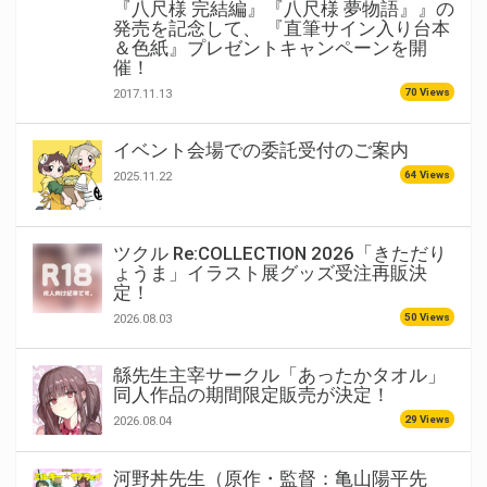
『八尺様 完結編』『八尺様 夢物語』』の
発売を記念して、 『直筆サイン入り台本
＆色紙』プレゼントキャンペーンを開
催！
70 Views
2017.11.13
イベント会場での委託受付のご案内
64 Views
2025.11.22
ツクル Re:COLLECTION 2026「きただり
ょうま」イラスト展グッズ受注再販決
定！
50 Views
2026.08.03
緜先生主宰サークル「あったかタオル」
同人作品の期間限定販売が決定！
29 Views
2026.08.04
河野丼先生（原作・監督：亀山陽平先