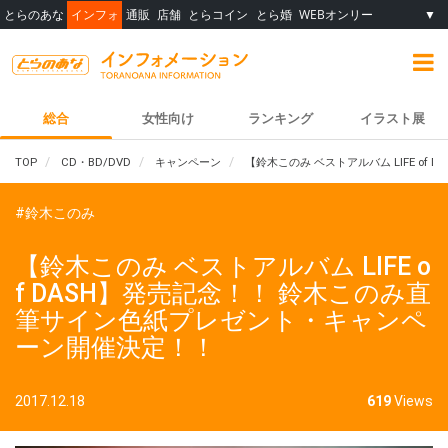
とらのあな
インフォ
通販
店舗
とらコイン
とら婚
WEBオンリー
▼
総合
女性向け
ランキング
イラスト展
TOP
CD・BD/DVD
キャンペーン
【鈴木このみ ベストアルバム LIFE o
#鈴木このみ
【鈴木このみ ベストアルバム LIFE o
f DASH】発売記念！！ 鈴木このみ直
筆サイン色紙プレゼント・キャンペ
ーン開催決定！！
2017.12.18
619
Views