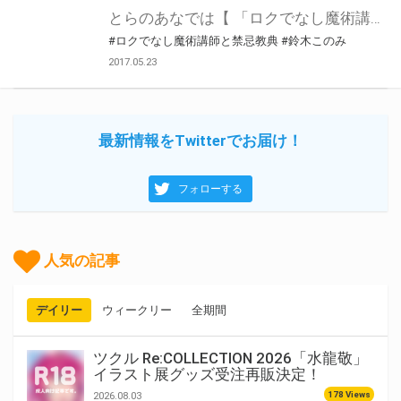
とらのあなでは【 「ロクでなし魔術講師と禁忌教典」オープニングテーマ Blow out 】の発売を記念して、鈴木このみ直筆サイン色紙プレゼント・キャンペーンを開催しちゃいます！！ とらのあな抽選特典として【直筆サイン色紙】をご応募いただいた方の中から抽選でプレゼント！！ 対象店舗でご購入のいただいた方に、応募抽選券をお渡し致します。 是非、奮ってご応募ください♪
#ロクでなし魔術講師と禁忌教典
#鈴木このみ
2017.05.23
最新情報をTwitterでお届け！
フォローする
人気の記事
デイリー
ウィークリー
全期間
ツクル Re:COLLECTION 2026「水龍敬」
イラスト展グッズ受注再販決定！
178 Views
2026.08.03