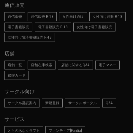
通信販売
通信販売
通信販売 R-18
女性向け通販
女性向け通販 R-18
電子書籍販売
電子書籍販売 R-18
女性向け電子書籍販売
女性向け電子書籍販売 R-18
店舗
店舗一覧
店舗在庫検索
店舗に関するQ&A
電子マネー
銀聯カード
サークル向け
サークル委託案内
新規登録
サークルポータル
Q&A
サービス
とらのあなクラフト
ファンティア[Fantia]