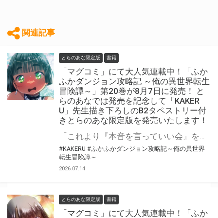
関連記事
とらのあな限定版
書籍
「マグコミ」にて大人気連載中！「ふか
ふかダンジョン攻略記 ～俺の異世界転生
冒険譚～」第20巻が8月7日に発売！ と
らのあなでは発売を記念して「KAKER
U」先生描き下ろしのB2タペストリー付
きとらのあな限定版を発売いたします！
「これより『本音を言っていい会』を開催する。……なんでも言ってみたまえ」 「ふかふかダンジョン攻略記 ～俺の異世界転生冒険譚～」第20巻が8月7日(金)に発売！ とらのあなでは発売を記念して「B2タペストリー」付きとらのあな限定版を発売いたします。 イラストは「KAKERU」先生の描き下ろしです！ とらのあな限定版は数量限定となりますので是非お早めにお求めください！
#KAKERU
#ふかふかダンジョン攻略記～俺の異世界
転生冒険譚～
2026.07.14
とらのあな限定版
書籍
「マグコミ」にて大人気連載中！「ふか