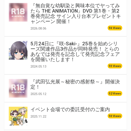
『無自覚な幼馴染と興味本位でヤってみ
たら THE ANIMATION』DVD 第1巻・第2
巻発売記念 サイン入り台本プレゼントキ
ャンペーン 開催！
56 Views
2026.08.06
5月24日に『咲-Saki-』25巻を始めシリ
ーズ関連作品3作品が同時発売！ とらの
あなでは発売を記念して発売記念フェア
を開催いたします！
55 Views
2024.05.13
『武田弘光展～秘密の感射祭～』開催決
定！
52 Views
2025.05.12
イベント会場での委託受付のご案内
50 Views
2025.11.22