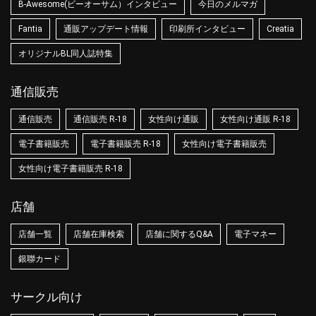
B-Awesome(ビーオーサム）インタビュー
今日のメルマガ
Fantia
通販アップデート情報
印刷所インタビュー
Creatia
オリジナルBL同人誌特集
通信販売
通信販売
通信販売 R-18
女性向け通販
女性向け通販 R-18
電子書籍販売
電子書籍販売 R-18
女性向け電子書籍販売
女性向け電子書籍販売 R-18
店舗
店舗一覧
店舗在庫検索
店舗に関するQ&A
電子マネー
銀聯カード
サークル向け