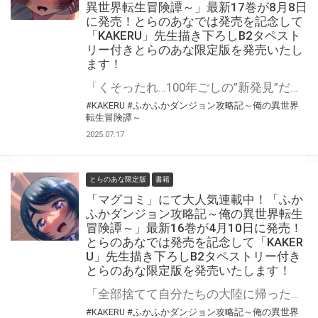
異世界転生冒険譚～」最新17巻が8月8日
に発売！とらのあなでは発売を記念して
「KAKERU」先生描き下ろしB2タペスト
リー付きとらのあな限定版を発売いたし
ます！
「くそったれ…100年ごしの”新発見”だ」 魔法なし！チートなし！ガチンコ異世界転生大冒険 『ふかふかダンジョン攻略記～俺の異世界転生冒険譚～』最新17巻が8月8日(金)発売決定！！ とらのあなでは発売を記念して「B2タペストリー付き」とらのあな限定版を発売いたします。 イラストは「KAKERU」先生の描き下ろしイラストです！ とらのあな限定版の数は限られていますので是非お早めにお求めください！
#KAKERU
#ふかふかダンジョン攻略記～俺の異世界
転生冒険譚～
2025.07.17
とらのあな限定版
書籍
「マグコミ」にて大人気連載中！「ふか
ふかダンジョン攻略記～俺の異世界転生
冒険譚～」最新16巻が4月10日に発売！
とらのあなでは発売を記念して「KAKER
U」先生描き下ろしB2タペストリー付き
とらのあな限定版を発売いたします！
「全部捨てて自分たちの大陸に帰った方がいい…可能な限り早く」 魔法なし！チートなし！ガチンコ異世界転生大冒険 『ふかふかダンジョン攻略記～俺の異世界転生冒険譚～』最新16巻が4月10日(木)発売決定！！ とらのあなでは発売を記念して「B2タペストリー付き」とらのあな限定版を発売いたします。 イラストは「KAKERU」先生の描き下ろしイラストです！ とらのあな限定版の数は限られていますので是非お早めにお求めください！
#KAKERU
#ふかふかダンジョン攻略記～俺の異世界