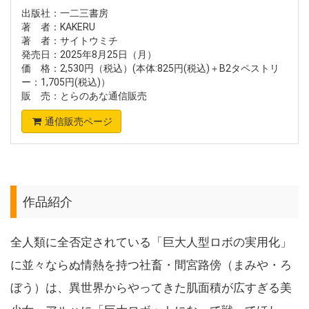
出版社：一二三書房
著 者：KAKERU
著 者：サイトウミチ
発売日：2025年8月25日（月）
価 格：2,530円（税込）(本体:825円(税込)＋B2タペストリ
ー：1,705円(税込)）
販 売：とらのあな通信販売
通信販売ページ
作品紹介
全人類に全否定されている「巨大人型ロボの実用化」
に並々ならぬ情熱を持つ社畜・間宮路傍（まみや・ろ
ぼう）は、異世界からやってきた肌面積が広すぎる美