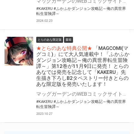
マッグガーデンのWEBコミックサイト「MAGCOMI(マグコミ)」にて大人気連載中！ 『ふかふかダンジョン攻略記～俺の異世界転生冒険譚～』最新13巻が3月8日(金)発売決定！！ とらのあなでは発売を記念して「B2タペストリー付き」とらのあな限定版を発売いたします。 イラストは「KAKERU」先生の描き下ろしイラストです！ とらのあな限定版の数は限られていますので是非お早めにお求めください！
#KAKERU
#ふかふかダンジョン攻略記～俺の異世界
転生冒険譚～
2024.02.23
とらのあな限定版
書籍
★とらのあな特典公開★
「MAGCOMI(マ
グコミ)」にて大人気連載中！「ふかふか
ダンジョン攻略記～俺の異世界転生冒険
譚～」第12巻が11月9日に発売！ とらの
あなでは発売を記念して「KAKERU」先
生描き下ろしB2タペストリー付きとらの
あな限定版を発売いたします！
マッグガーデンのWEBコミックサイト「MAGCOMI(マグコミ)」にて大人気連載中！ 『ふかふかダンジョン攻略記～俺の異世界転生冒険譚～』最新12巻が11月9日(木)発売決定！！ とらのあなでは発売を記念して「B2タペストリー付き」とらのあな限定版を発売いたします。 イラストは「KAKERU」先生の描き下ろしイラストです！ とらのあな限定版の数は限られていますので是非お早めにお求めください！
#KAKERU
#ふかふかダンジョン攻略記～俺の異世界
転生冒険譚～
2023.10.27