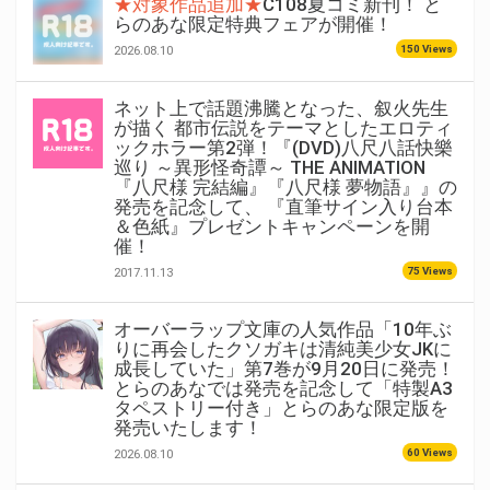
★対象作品追加★
C108夏コミ新刊！ と
らのあな限定特典フェアが開催！
150 Views
2026.08.10
ネット上で話題沸騰となった、叙火先生
が描く 都市伝説をテーマとしたエロティ
ックホラー第2弾！『(DVD)八尺八話快樂
巡り ～異形怪奇譚～ THE ANIMATION
『八尺様 完結編』『八尺様 夢物語』』の
発売を記念して、 『直筆サイン入り台本
＆色紙』プレゼントキャンペーンを開
催！
75 Views
2017.11.13
オーバーラップ文庫の人気作品「10年ぶ
りに再会したクソガキは清純美少女JKに
成長していた」第7巻が9月20日に発売！
とらのあなでは発売を記念して「特製A3
タペストリー付き」とらのあな限定版を
発売いたします！
60 Views
2026.08.10