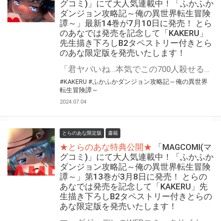
グコミ)」にて大人気連載中！「ふかふか
ダンジョン攻略記～俺の異世界転生冒険
譚～」最新14巻が7月10日に発売！ とら
のあなでは発売を記念して「KAKERU」
先生描き下ろしB2タペストリー付きとら
のあな限定版を発売いたします！
「君ヤバいね…本気でこの700人殺せると思ってる」 魔法なし！チートなし！ガチンコ異世界転生大冒険 『ふかふかダンジョン攻略記～俺の異世界転生冒険譚～』最新14巻が7月10日(水)発売決定！！ とらのあなでは発売を記念して「B2タペストリー付き」とらのあな限定版を発売いたします。 イラストは「KAKERU」先生の描き下ろしイラストです！ とらのあな限定版の数は限られていますので是非お早めにお求めください！
#KAKERU
#ふかふかダンジョン攻略記～俺の異世界
転生冒険譚～
2024.07.04
とらのあな限定版
書籍
★とらのあな特典公開★
「MAGCOMI(マ
グコミ)」にて大人気連載中！「ふかふか
ダンジョン攻略記～俺の異世界転生冒険
譚～」第13巻が3月8日に発売！ とらの
あなでは発売を記念して「KAKERU」先
生描き下ろしB2タペストリー付きとらの
あな限定版を発売いたします！