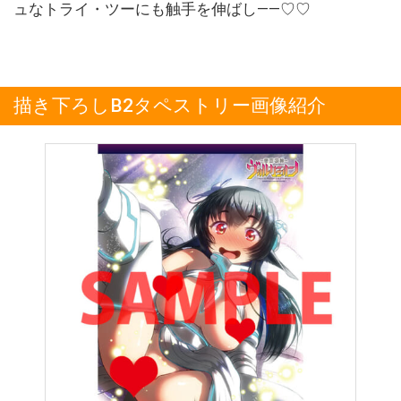
ュなトライ・ツーにも触手を伸ばし――♡♡
描き下ろしB2タペストリー画像紹介