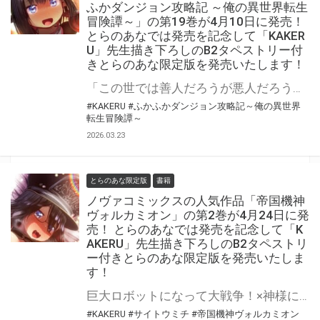
ふかダンジョン攻略記 ～俺の異世界転生
冒険譚～」の第19巻が4月10日に発売！
とらのあなでは発売を記念して「KAKER
U」先生描き下ろしのB2タペストリー付
きとらのあな限定版を発売いたします！
「この世では善人だろうが悪人だろうが……死ぬことをしたら死ぬぞ」 「ふかふかダンジョン攻略記 ～俺の異世界転生冒険譚～」の第19巻が4月10日(金)に発売！ とらのあなでは発売を記念して「B2タペストリー」付きとらのあな限定版を発売いたします。 イラストは「KAKERU」先生の描き下ろしイラストです！ とらのあな限定版は数量限定となりますので是非お早めにお求めください！
#KAKERU
#ふかふかダンジョン攻略記～俺の異世界
転生冒険譚～
2026.03.23
とらのあな限定版
書籍
ノヴァコミックスの人気作品「帝国機神
ヴォルカミオン」の第2巻が4月24日に発
売！ とらのあなでは発売を記念して「K
AKERU」先生描き下ろしのB2タペストリ
ー付きとらのあな限定版を発売いたしま
す！
巨大ロボットになって大戦争！×神様になって、世界中の美少女と契りを交わす♡ 人気漫画家・KAKERU先生最新作！ 「帝国機神ヴォルカミオン」の第2巻が4月24日(金)に発売！ とらのあなでは発売を記念して「B2タペストリー」付きとらのあな限定版を発売いたします。 イラストは「KAKERU」先生の描き下ろしイラストです！ とらのあな限定版は数量限定となりますので是非お早めにお求めください！
#KAKERU
#サイトウミチ
#帝国機神ヴォルカミオン