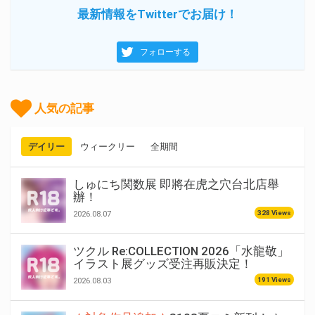
最新情報をTwitterでお届け！
フォローする
人気の記事
デイリー
ウィークリー
全期間
しゅにち関数展 即將在虎之穴台北店舉
辦！
328 Views
2026.08.07
ツクル Re:COLLECTION 2026「水龍敬」
イラスト展グッズ受注再販決定！
191 Views
2026.08.03