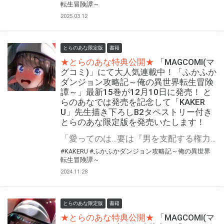
転生冒険譚～
2025.03.12
とらのあな限定版
書籍
★とらのあな特典公開★
「MAGCOMI(マ
グコミ)」にて大人気連載中！「ふかふか
ダンジョン攻略記～俺の異世界転生冒険
譚～」最新15巻が12月10日に発売！ と
らのあなでは発売を記念して「KAKER
U」先生描き下ろしB2タペストリー付き
とらのあな限定版を発売いたします！
「愛ってのは…要は『男を支配する権力』だ」 魔法なし！チートなし！ガチンコ異世界転生大冒険 『ふかふかダンジョン攻略記～俺の異世界転生冒険譚～』最新15巻が12月10日(火)発売決定！！ とらのあなでは発売を記念して「B2タペストリー付き」とらのあな限定版を発売いたします。 イラストは「KAKERU」先生の描き下ろしイラストです！ とらのあな限定版の数は限られていますので是非お早めにお求めください！
#KAKERU
#ふかふかダンジョン攻略記～俺の異世界
転生冒険譚～
2024.11.28
とらのあな限定版
書籍
★とらのあな特典公開★
「MAGCOMI(マ