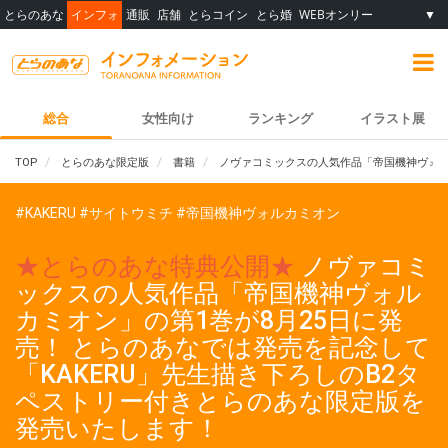
とらのあな
インフォ
通販
店舗
とらコイン
とら婚
WEBオンリー
▼
総合
女性向け
ランキング
イラスト展
TOP
とらのあな限定版
書籍
ノヴァコミックスの人気作品「帝国機神ヴォルカ
#KAKERU
#サイトウミチ
#帝国機神ヴォルカミオン
★とらのあな特典公開★
ノヴァコミ
ックスの人気作品「帝国機神ヴォル
カミオン」の第1巻が8月25日に発
売！ とらのあなでは発売を記念して
「KAKERU」先生描き下ろしのB2タ
ペストリー付きとらのあな限定版を
発売いたします！