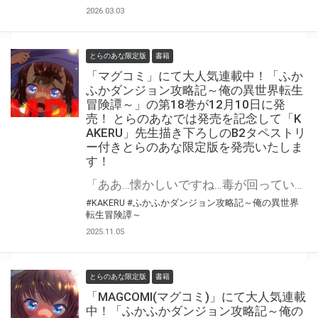
2026.03.03
とらのあな限定版
書籍
「マグコミ」にて大人気連載中！「ふか
ふかダンジョン攻略記～俺の異世界転生
冒険譚～」の第18巻が12月10日に発
売！ とらのあなでは発売を記念して「K
AKERU」先生描き下ろしのB2タペストリ
ー付きとらのあな限定版を発売いたしま
す！
「ああ…懐かしいですね…毒が回っていくこの感じ…」 夜襲をかけた白面金毛に、ジャンの「奇策」は通用するのか…!?魔法なし！チートなし！ガチンコ異世界転生大冒険、奇策と罠と権謀術数の第18巻！！！ 『ふかふかダンジョン攻略記～俺の異世界転生冒険譚～』の第18巻が12月10日(水)に発売！ とらのあなでは発売を記念して「B2タペストリー付き」とらのあな限定版を発売いたします。 イラストは「KAKERU」先生の描き下ろしイラストです！ とらのあな限定版の数は限られていますので是非お早めにお求めください！
#KAKERU
#ふかふかダンジョン攻略記～俺の異世界
転生冒険譚～
2025.11.05
とらのあな限定版
書籍
「MAGCOMI(マグコミ)」にて大人気連載
中！「ふかふかダンジョン攻略記～俺の