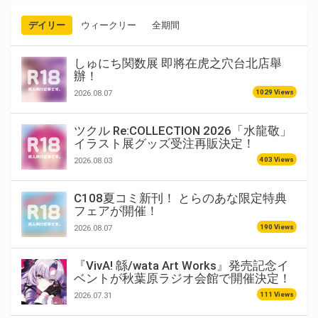
デイリー
ウィークリー
全期間
しゅにち関数展 即將在虎之穴台北店舉
辦！
1029 Views
2026.08.07
ツクル Re:COLLECTION 2026「水龍敬」
イラスト展グッズ受注再販決定！
403 Views
2026.08.03
C108夏コミ新刊！ とらのあな限定特典
フェアが開催！
190 Views
2026.08.07
『VivA! 緜/wata Art Works』発売記念イ
ベントが秋葉原ラジオ会館で開催決定！
111 Views
2026.07.31