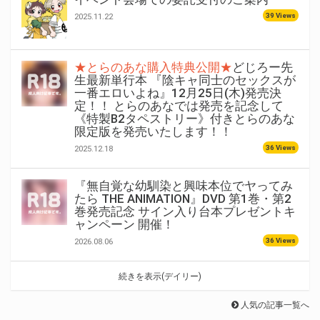
39 Views
2025.11.22
★とらのあな購入特典公開★
どじろー先
生最新単行本 『陰キャ同士のセックスが
一番エロいよね』12月25日(木)発売決
定！！ とらのあなでは発売を記念して
《特製B2タペストリー》付きとらのあな
限定版を発売いたします！！
36 Views
2025.12.18
『無自覚な幼馴染と興味本位でヤってみ
たら THE ANIMATION』DVD 第1巻・第2
巻発売記念 サイン入り台本プレゼントキ
ャンペーン 開催！
36 Views
2026.08.06
続きを表示(デイリー)
人気の記事一覧へ