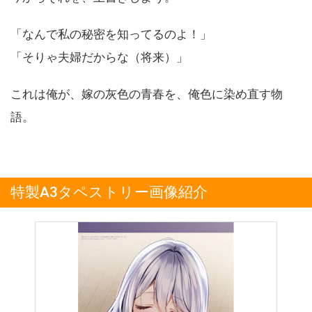
「なんで私の秘密を知ってるのよ！」
「そりゃ夫婦だからな（将来）」
これは俺が、嫁の灰色の青春を、俺色に染め直す物
語。
特製A3タペストリー画像紹介