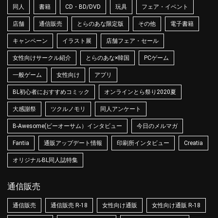
同人
書籍
CD・BD/DVD
玩具
フェア・イベント
店舗
通信販売
とらのあな限定版
その他
電子書籍
キャンペーン
イラスト展
店舗フェア・セール
女性向けサークル紹介
とらのあな×韓国
PCゲーム
一般ゲーム
女性向け
アプリ
BL初心者におすすめコミック
オンラインとら祭り2020夏
大感謝祭
ツクルノモリ
同人アンケート
B-Awesome(ビーオーサム）インタビュー
今日のメルマガ
Fantia
通販アップデート情報
印刷所インタビュー
Creatia
オリジナルBL同人誌特集
通信販売
通信販売
通信販売 R-18
女性向け通販
女性向け通販 R-18