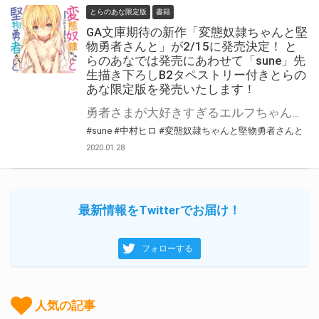
とらのあな限定版
書籍
GA文庫期待の新作「変態奴隷ちゃんと堅
物勇者さんと」が2/15に発売決定！ と
らのあなでは発売にあわせて「sune」先
生描き下ろしB2タペストリー付きとらの
あな限定版を発売いたします！
勇者さまが大好きすぎるエルフちゃんが頑張る、ハートフル奴隷ラブコメディ開幕！ 中村ヒロ先生の新作「変態奴隷ちゃんと堅物勇者さんと」が発売決定！ とらのあなでは本作の発売を記念して1「B2タペストリー付きとらのあな限定版」を実施いたします！ イラストは「sune」先生の描き下ろしイラストです！ 是非この機会にお買い求めください！
#sune
#中村ヒロ
#変態奴隷ちゃんと堅物勇者さんと
2020.01.28
最新情報をTwitterでお届け！
フォローする
人気の記事