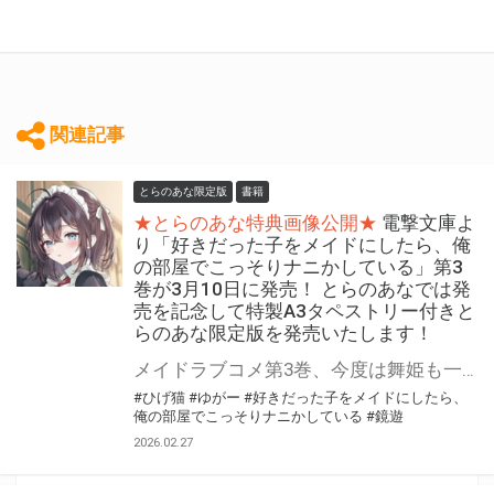
関連記事
とらのあな限定版
書籍
★とらのあな特典画像公開★
電撃文庫よ
り「好きだった子をメイドにしたら、俺
の部屋でこっそりナニかしている」第3
巻が3月10日に発売！ とらのあなでは発
売を記念して特製A3タペストリー付きと
らのあな限定版を発売いたします！
メイドラブコメ第3巻、今度は舞姫も一肌脱ぐ!?(色んな意味で) 電撃文庫より 『好きだった子をメイドにしたら、俺の部屋でこっそりナニかしている』第3巻が3月10日(火)に発売！ とらのあなでは発売を記念して「特製A3タペストリー付き」とらのあな限定版を発売いたします。 とらのあな限定版の数は限られていますので是非お早めにお求めください！
#ひげ猫
#ゆがー
#好きだった子をメイドにしたら、
俺の部屋でこっそりナニかしている
#鏡遊
2026.02.27