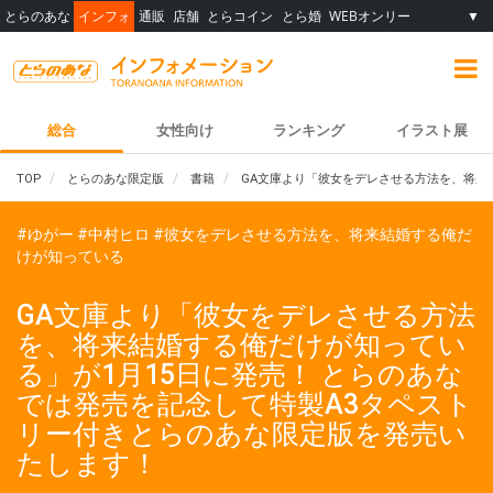
とらのあな
インフォ
通販
店舗
とらコイン
とら婚
WEBオンリー
▼
総合
女性向け
ランキング
イラスト展
TOP
とらのあな限定版
書籍
GA文庫より「彼女をデレさせる方法を、将来
#ゆがー
#中村ヒロ
#彼女をデレさせる方法を、将来結婚する俺だ
けが知っている
GA文庫より「彼女をデレさせる方法
を、将来結婚する俺だけが知ってい
る」が1月15日に発売！ とらのあな
では発売を記念して特製A3タペスト
リー付きとらのあな限定版を発売い
たします！