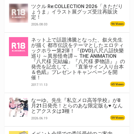
ツクル Re:COLLECTION 2026「きただり
ょうま」イラスト展グッズ受注再販決
定！
96 Views
2026.08.03
ネット上で話題沸騰となった、叙火先生
が描く 都市伝説をテーマとしたエロティ
ックホラー第2弾！『(DVD)八尺八話快樂
巡り ～異形怪奇譚～ THE ANIMATION
『八尺様 完結編』『八尺様 夢物語』』の
発売を記念して、 『直筆サイン入り台本
＆色紙』プレゼントキャンペーンを開
催！
65 Views
2017.11.13
なーゆ。先生『私立メロ高等学校』が8
月21日発売！とらのあな限定版も♥ なん
とアクスタは3種！
59 Views
2026.06.19
イベント会場での委託受付のご案内