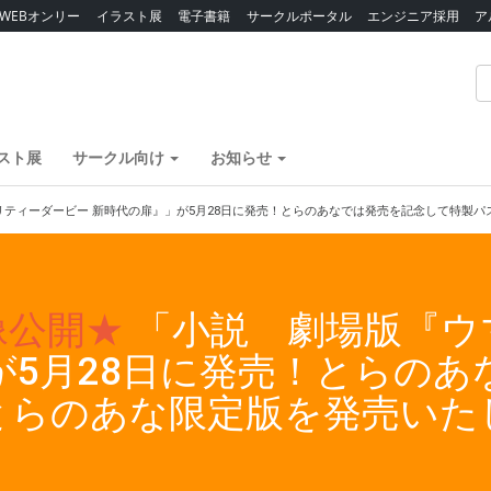
WEBオンリー
イラスト展
電子書籍
サークルポータル
エンジニア採用
ア
スト展
サークル向け
お知らせ
リティーダービー 新時代の扉』」が5月28日に発売！とらのあなでは発売を記念して特製
像公開★
「小説 劇場版『ウ
が5月28日に発売！とらの
とらのあな限定版を発売いた