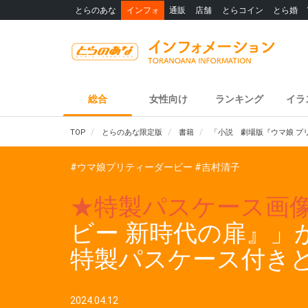
とらのあな
インフォ
通販
店舗
とらコイン
とら婚
総合
女性向け
ランキング
イラ
TOP
とらのあな限定版
書籍
「小説 劇場版『ウマ娘 プ
#ウマ娘プリティーダービー
#吉村清子
★特製パスケース画
ビー 新時代の扉』」
特製パスケース付き
2024.04.12