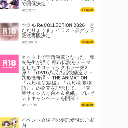
で開催決定！
97 Views
2026.07.31
ツクル Re:COLLECTION 2026「き
ただりょうま」イラスト展グッズ
受注再販決定！
72 Views
2026.08.03
ネット上で話題沸騰となった、叙
火先生が描く 都市伝説をテーマ
としたエロティックホラー第2
弾！『(DVD)八尺八話快樂巡り ～
異形怪奇譚～ THE ANIMATION
『八尺様 完結編』『八尺様 夢物
語』』の発売を記念して、 『直
筆サイン入り台本＆色紙』プレゼ
ントキャンペーンを開催！
66 Views
2017.11.13
イベント会場での委託受付のご案
内