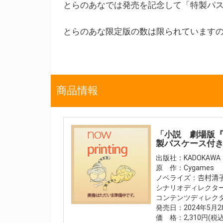
とらのあなでは発売を記念して「特製パ
とらのあな限定版の数は限られています
商品情報
「小説 劇場版『
製パスケース付
出版社：KADOKAWA
原 作：Cygames
ノベライズ：𠮷村清
シナリオディレクタ
コンテンツディレク
発売日：2024年5月2
価 格：2,310円(税込