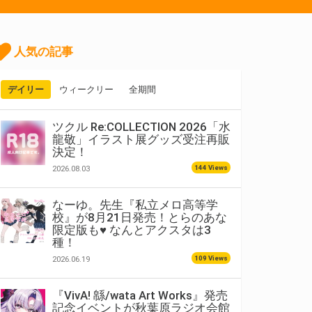
人気の記事
デイリー
ウィークリー
全期間
ツクル Re:COLLECTION 2026「水
龍敬」イラスト展グッズ受注再販
決定！
144 Views
2026.08.03
なーゆ。先生『私立メロ高等学
校』が8月21日発売！とらのあな
限定版も♥ なんとアクスタは3
種！
109 Views
2026.06.19
『VivA! 緜/wata Art Works』発売
記念イベントが秋葉原ラジオ会館