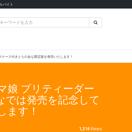
ルバイト
パスケース付きとらのあな限定版を発売いたします！
マ娘 プリティーダー
あなでは発売を記念して
します！
1,316
Views