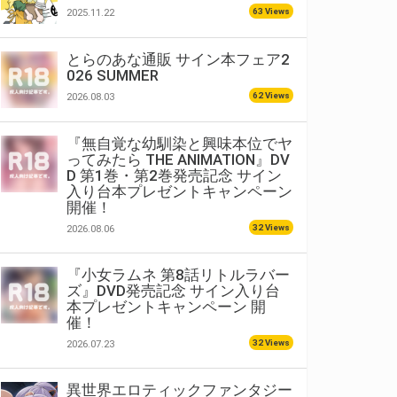
63 Views
2025.11.22
とらのあな通販 サイン本フェア2
026 SUMMER
62 Views
2026.08.03
『無自覚な幼馴染と興味本位でヤ
ってみたら THE ANIMATION』DV
D 第1巻・第2巻発売記念 サイン
入り台本プレゼントキャンペーン
開催！
32 Views
2026.08.06
『小女ラムネ 第8話リトルラバー
ズ』DVD発売記念 サイン入り台
本プレゼントキャンペーン 開
催！
32 Views
2026.07.23
異世界エロティックファンタジー