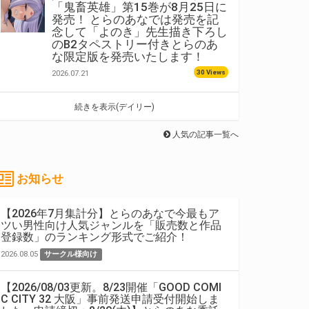
「鬼畜英雄」第15巻が8月25日に
発売！ とらのあなでは発売を記
念して「よのき」先生描き下ろし
のB2タペストリー付きとらのあ
な限定版を発売いたします！
30 Views
2026.07.21
続きを表示(デイリー)
人気の記事一覧へ
お知らせ
【2026年7月集計分】とらのあなで今最もア
ツい男性向け人気ジャンルを「販売数と作品
登録数」のランキング形式でご紹介！
2026.08.05
サークル様向け
【2026/08/03更新。8/23開催「GOOD COMI
C CITY 32 大阪」事前発送申請受付開始しま