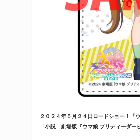
２０２４年５月２４日ロードショー！
『
「小説 劇場版『ウマ娘 プリティーダービ