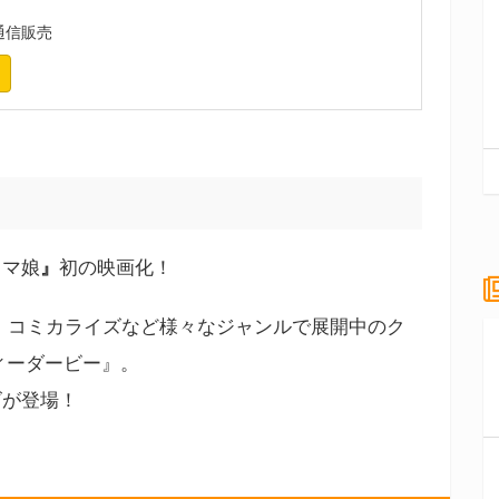
通信販売
ウマ娘
』
初の映画化！
楽、コミカライズなど様々なジャンルで展開中のク
ィーダービー』。
ズが登場！