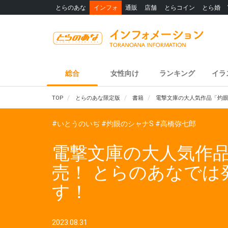
とらのあな
インフォ
通販
店舗
とらコイン
とら婚
総合
女性向け
ランキング
イラ
TOP
とらのあな限定版
書籍
電撃文庫の大人気作品「灼眼
#いとうのいぢ
#灼眼のシャナS
#高橋弥七郎
電撃文庫の大人気作品
売！ とらのあなでは
す！
2023.08.31