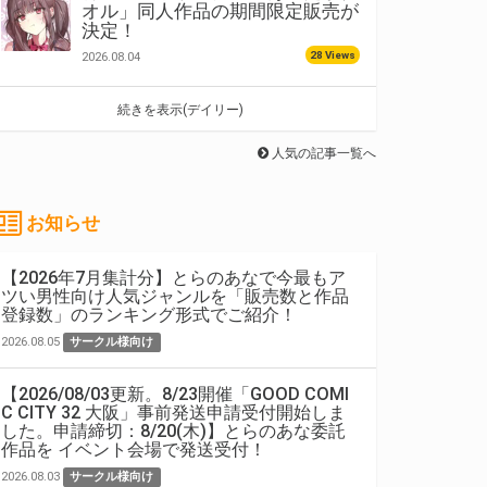
オル」同人作品の期間限定販売が
決定！
28 Views
2026.08.04
続きを表示(デイリー)
人気の記事一覧へ
お知らせ
【2026年7月集計分】とらのあなで今最もア
ツい男性向け人気ジャンルを「販売数と作品
登録数」のランキング形式でご紹介！
2026.08.05
サークル様向け
【2026/08/03更新。8/23開催「GOOD COMI
C CITY 32 大阪」事前発送申請受付開始しま
した。申請締切：8/20(木)】とらのあな委託
作品を イベント会場で発送受付！
2026.08.03
サークル様向け