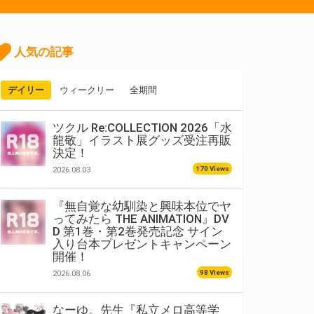
人気の記事
デイリー
ウィークリー
全期間
ツクル Re:COLLECTION 2026「水
龍敬」イラスト展グッズ受注再販
決定！
170 Views
2026.08.03
『無自覚な幼馴染と興味本位でヤ
ってみたら THE ANIMATION』DV
D 第1巻・第2巻発売記念 サイン
入り台本プレゼントキャンペーン
開催！
98 Views
2026.08.06
なーゆ。先生『私立メロ高等学