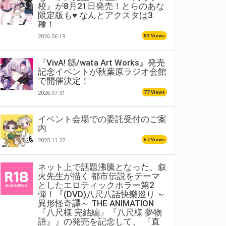
校』が8月21日発売！とらのあな
限定版も♥ なんとアクスタは3
種！
83 Views
2026.06.19
『VivA! 緜/wata Art Works』発売
記念イベントが秋葉原ラジオ会館
で開催決定！
77 Views
2026.07.31
イベント会場での委託受付のご案
内
67 Views
2025.11.22
ネット上で話題沸騰となった、叙
火先生が描く 都市伝説をテーマ
としたエロティックホラー第2
弾！『(DVD)八尺八話快樂巡り ～
異形怪奇譚～ THE ANIMATION
『八尺様 完結編』『八尺様 夢物
語』』の発売を記念して、 『直