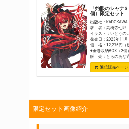
「灼眼のシャナS 
個）限定セット
出版社：KADOKAWA
著 者：高橋弥七郎
イラスト：いとうの
発売日：2023年11
価 格：12,276円
+全巻収納BOX（2個）
販 売：とらのあな
通信販売ページ
限定セット画像紹介