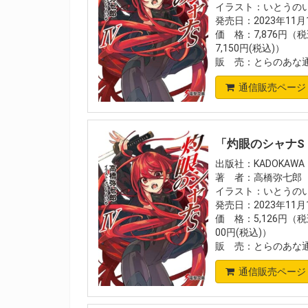
イラスト：いとうの
発売日：2023年11
価 格：7,876円（
7,150円(税込)）
販 売：とらのあな
通信販売ページ
「灼眼のシャナS 
出版社：KADOKAWA
著 者：高橋弥七郎
イラスト：いとうの
発売日：2023年11
価 格：5,126円（税
00円(税込)）
販 売：とらのあな
通信販売ページ