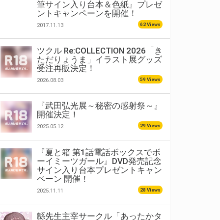
筆サイン入り台本＆色紙』プレゼ
ントキャンペーンを開催！
62 Views
2017.11.13
ツクル Re:COLLECTION 2026「き
ただりょうま」イラスト展グッズ
受注再販決定！
59 Views
2026.08.03
『武田弘光展～秘密の感射祭～』
開催決定！
29 Views
2025.05.12
『夏と箱 第1話電話ボックスでボ
ーイミーツガール』DVD発売記念
サイン入り台本プレゼントキャン
ペーン 開催！
28 Views
2025.11.11
緜先生主宰サークル「あったかタ