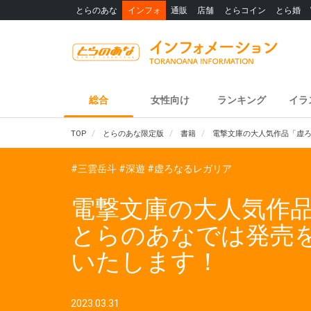
とらのあな
インフォ
通販
店舗
とらコイン
とら婚
総合
女性向け
ランキング
イラ
TOP
とらのあな限定版
書籍
電撃文庫の大人気作品「虚ろ
#三雲岳斗
#深遊
#虚ろなるレガリア
電撃文庫の大人気作品
とらのあなでは発売
いたします！
2023.03.31