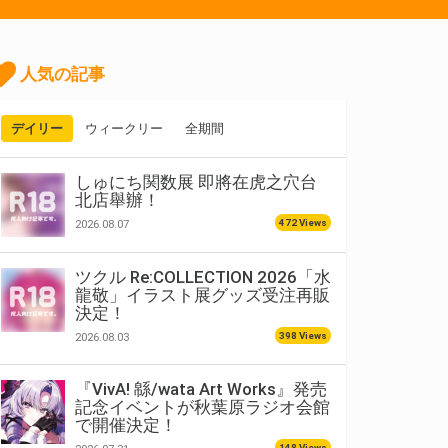
人気の記事
デイリー
ウィークリー
全期間
しゅにち関数展 即將在虎之穴台
北店舉辦！
472 Views
2026.08.07
ツクル Re:COLLECTION 2026「水
龍敬」イラスト展グッズ受注再販
決定！
398 Views
2026.08.03
『VivA! 緜/wata Art Works』発売
記念イベントが秋葉原ラジオ会館
で開催決定！
148 Views