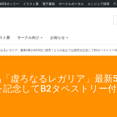
WEBオンリー
イラスト展
電子書籍
サークルポータル
エンジニア採用
ア
スト展
サークル向け
お知らせ
なるレガリア」最新5巻が6月9日に発売！とらのあなでは発売を記念してB2タペストリー
「虚ろなるレガリア」最新5
を記念してB2タペストリー