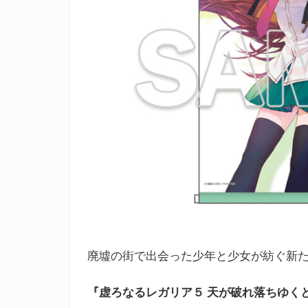
廃墟の街で出会った少年と少女が紡ぐ新
『虚ろなるレガリア５ 天が破れ落ちゆくと