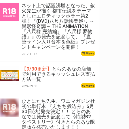
ネット上で話題沸騰となった、叙
火先生が描く 都市伝説をテーマ
としたエロティックホラー第2
弾！『(DVD)八尺八話快樂巡り ～
異形怪奇譚～ THE ANIMATION
『八尺様 完結編』『八尺様 夢物
語』』の発売を記念して、 『直
筆サイン入り台本＆色紙』プレゼ
ントキャンペーンを開催！
73 Views
2017.11.13
【9/30更新】
とらのあなの店舗
で利用できるキャッシュレス支払
方法一覧
69 Views
2024.09.30
ひとにたち先生、ワニマガジン社
初の単行本 『えちち煮込み』6月
30日(火)発売決定！！ とらのあ
なでは発売を記念して《特製B2
タペストリー》付きとらのあな限
定版を発売いたします！！