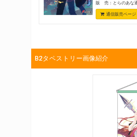
販 売：とらのあな
通信販売ページ
B2タペストリー画像紹介