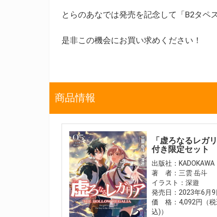
とらのあなでは発売を記念して「B2タペ
是非この機会にお買い求めください！
商品情報
「虚ろなるレガリ
付き限定セット
出版社：KADOKAWA
著 者：三雲 岳斗
イラスト：深遊
発売日：2023年6月
価 格：4,092円（税
込)）