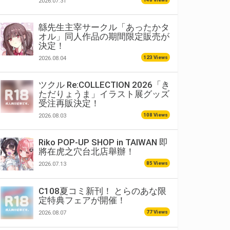
2026.07.31
緜先生主宰サークル「あったかタ
オル」同人作品の期間限定販売が
決定！
123 Views
2026.08.04
ツクル Re:COLLECTION 2026「き
ただりょうま」イラスト展グッズ
受注再販決定！
108 Views
2026.08.03
Riko POP-UP SHOP in TAIWAN 即
將在虎之穴台北店舉辦！
85 Views
2026.07.13
C108夏コミ新刊！ とらのあな限
定特典フェアが開催！
77 Views
2026.08.07