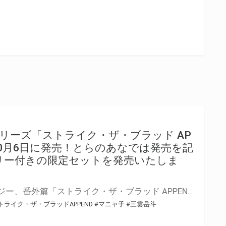
リーズ「ストライク・ザ・ブラッド AP
10月6日に発売！とらのあなでは発売を記
リー付きの限定セットを発売いたしま
学園アクションファンタジー、番外篇「ストライク・ザ・ブラッド APPEND4」が10月6日(金)に発売！ とらのあなでは発売を記念して「B2タペストリー付き限定セット」を発売いたします。 是非この機会にお買い求めください！
トライク・ザ・ブラッドAPPEND
#マニャ子
#三雲岳斗