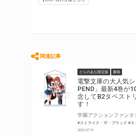
関連記事
とらのあな限定版
書籍
電撃文庫の大人気シ
PEND」最新4巻が
念してB2タペスト
す！
#ストライク・ザ・ブラッド
#ス
2023.07.31