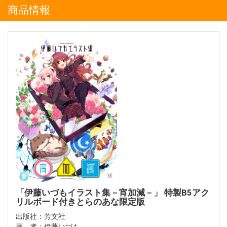
商品情報
「伊藤いづもイラスト集－宵加減－」 特製B5アク
リルボード付きとらのあな限定版
出版社：芳文社
著 者：伊藤いづも